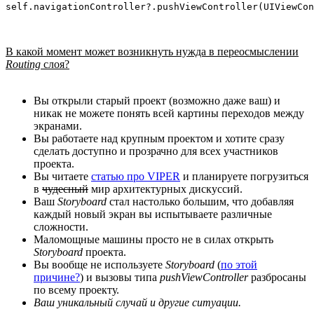
self.navigationController?.pushViewController(UIViewCon
В какой момент может возникнуть нужда в переосмыслении
Routing
слоя?
Вы открыли старый проект (возможно даже ваш) и
никак не можете понять всей картины переходов между
экранами.
Вы работаете над крупным проектом и хотите сразу
сделать доступно и прозрачно для всех участников
проекта.
Вы читаете
статью про VIPER
и планируете погрузиться
в
чудесный
мир архитектурных дискуссий.
Ваш
Storyboard
стал настолько большим, что добавляя
каждый новый экран вы испытываете различные
сложности.
Маломощные машины просто не в силах открыть
Storyboard
проекта.
Вы вообще не используете
Storyboard
(
по этой
причине?
) и вызовы типа
pushViewController
разбросаны
по всему проекту.
Ваш уникальный случай и другие ситуации.