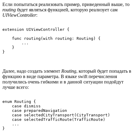
Если попытаться реализовать пример, приведенный выше, то
routing
будет являться функцией, которую реализует сам
UIViewController
:
extension UIViewController {

    func routing(with routing: Routing) {

        ...

    }

}
Далее, надо создать элемент
Routing
, который будет попадать в
функцию в виде параметра. В языке swift перечисления
получились очень гибкими и в данной ситуации подойдут
лучше всего:
enum Routing {

    case dismiss

    case preparedNavigation

    case selectedCityTransport(CityTransport)

    case selectedTrafficRoute(TrafficRoute)

    ...

}