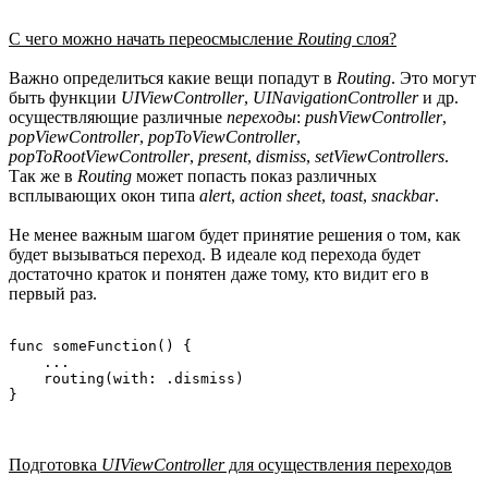
С чего можно начать переосмысление
Routing
слоя?
Важно определиться какие вещи попадут в
Routing
. Это могут
быть функции
UIViewController
,
UINavigationController
и др.
осуществляющие различные
переходы
:
pushViewController
,
popViewController
,
popToViewController
,
popToRootViewController
,
present
,
dismiss
,
setViewControllers
.
Так же в
Routing
может попасть показ различных
всплывающих окон типа
alert
,
action sheet
,
toast
,
snackbar
.
Не менее важным шагом будет принятие решения о том, как
будет вызываться переход. В идеале код перехода будет
достаточно краток и понятен даже тому, кто видит его в
первый раз.
func someFunction() {

    ...

    routing(with: .dismiss)

}
Подготовка
UIViewController
для осуществления переходов