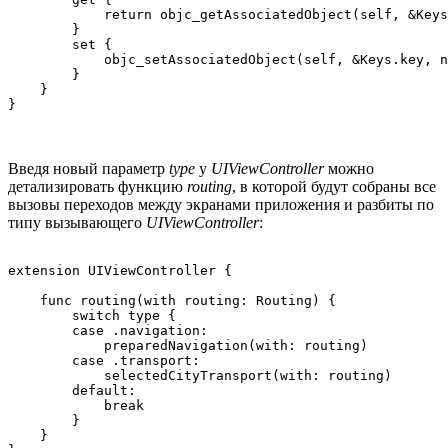
            return objc_getAssociatedObject(self, &Keys
        }

        set {

            objc_setAssociatedObject(self, &Keys.key, n
        }

    }

}
Введя новый параметр
type
у
UIViewController
можно
детализировать функцию
routing
, в которой будут собраны все
вызовы переходов между экранами приложения и разбиты по
типу вызывающего
UIViewController
:
extension UIViewController {

    func routing(with routing: Routing) {

        switch type {

        case .navigation:

            preparedNavigation(with: routing)

        case .transport:

            selectedCityTransport(with: routing)

        default:

            break

        }

    }
