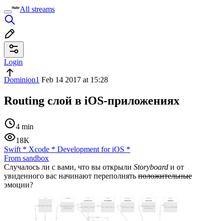
All streams
Login
Dominion1
Feb 14 2017 at 15:28
Routing слой в iOS-приложениях
4 min
18K
Swift
*
Xcode
*
Development for iOS
*
From sandbox
Случалось ли с вами, что вы открыли
Storyboard
и от
увиденного вас начинают переполнять
положительные
эмоции?