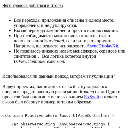
Чего удалось добиться в итоге?
Все переходы приложения описаны в одном месте,
упорядочены и не дублируются.
Вызов перехода лаконичен и прост в использовании.
При необходимости можно смело отказываться от
использования
Storyboard
, если на то есть причины.
Например, вы решаете использовать
AsyncDisplayKit
.
Не появилось никаких новых менеджеров, сервисов или
синглтонов… Вся логика остается внутри
UIViewController extension
.
Использовался ли данный подход авторами публикации?
В двух проектах, написанных на swift с нуля, удалось
внедрить представленную реализацию
Routing
слоя. Один из
проектов был написан с использованием
RxSwift
и
routing
вызов был обернут примерно таким образом:
extension Reactive where Base: UIViewController {

    var observerRouting: AnyObserver<Routing> {
