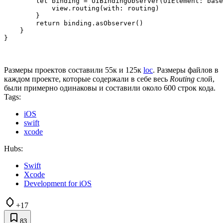
        let binding = UIBindingObserver(UIElement: base
            view.routing(with: routing)

        }

        return binding.asObserver()

    }

}
Размеры проектов составили 55к и 125к
loc
. Размеры файлов в
каждом проекте, которые содержали в себе весь
Routing
слой,
были примерно одинаковы и составили около 600 строк кода.
Tags:
iOS
swift
xcode
Hubs:
Swift
Xcode
Development for iOS
+17
83