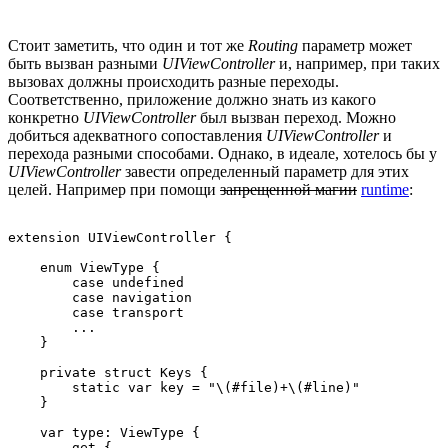
Стоит заметить, что один и тот же
Routing
параметр может
быть вызван разными
UIViewController
и, например, при таких
вызовах должны происходить разные переходы.
Соответственно, приложение должно знать из какого
конкретно
UIViewController
был вызван переход. Можно
добиться адекватного сопоставления
UIViewController
и
перехода разными способами. Однако, в идеале, хотелось бы у
UIViewController
завести определенный параметр для этих
целей. Например при помощи
запрещенной магии
runtime
:
extension UIViewController {

    enum ViewType {

        case undefined

        case navigation

        case transport

        ...

    }

    private struct Keys {

        static var key = "\(#file)+\(#line)"

    }

    var type: ViewType {

        get {
