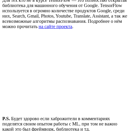
Для тех кто не в курсе TensorFlow — это полностью открытая
библиотека для машинного обучения от Google. TensorFlow
используется в огромно количестве продуктов Google, среди
них, Search, Gmail, Photos, Youtube, Translate, Assistant, а так же
всевозможные алгоритмы распознавания. Подробнее о нём
можно прочитать
на сайте проекта
.
P.S.
Будет здорово если хаброжители в комментариях
поделятся своим опытом работы с ML, при том не важно
какой это был фреймворк, библиотека и тд.