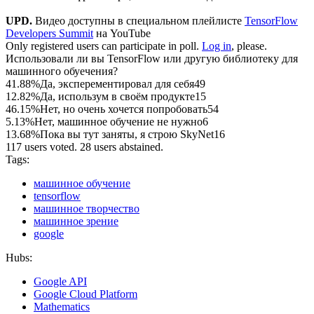
UPD.
Видео доступны в специальном плейлисте
TensorFlow
Developers Summit
на YouTube
Only registered users can participate in poll.
Log in
, please.
Использовали ли вы TensorFlow или другую библиотеку для
машинного обуечения?
41.88%
Да, эксперементировал для себя
49
12.82%
Да, использум в своём продукте
15
46.15%
Нет, но очень хочется попробовать
54
5.13%
Нет, машинное обучение не нужно
6
13.68%
Пока вы тут заняты, я строю SkyNet
16
117 users voted. 28 users abstained.
Tags:
машинное обучение
tensorflow
машинное творчество
машинное зрение
google
Hubs:
Google API
Google Cloud Platform
Mathematics