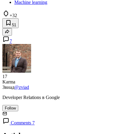
Machine learning
+32
51
7
17
Karma
Звиад
@zviad
Developer Relations в Google
Follow
Comments 7