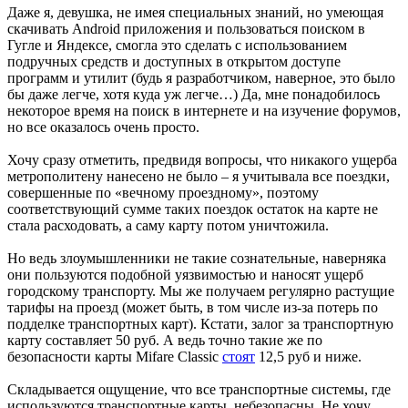
Даже я, девушка, не имея специальных знаний, но умеющая
скачивать Android приложения и пользоваться поиском в
Гугле и Яндексе, смогла это сделать с использованием
подручных средств и доступных в открытом доступе
программ и утилит (будь я разработчиком, наверное, это было
бы даже легче, хотя куда уж легче…) Да, мне понадобилось
некоторое время на поиск в интернете и на изучение форумов,
но все оказалось очень просто.
Хочу сразу отметить, предвидя вопросы, что никакого ущерба
метрополитену нанесено не было – я учитывала все поездки,
совершенные по «вечному проездному», поэтому
соответствующий сумме таких поездок остаток на карте не
стала расходовать, а саму карту потом уничтожила.
Но ведь злоумышленники не такие сознательные, наверняка
они пользуются подобной уязвимостью и наносят ущерб
городскому транспорту. Мы же получаем регулярно растущие
тарифы на проезд (может быть, в том числе из-за потерь по
подделке транспортных карт). Кстати, залог за транспортную
карту составляет 50 руб. А ведь точно такие же по
безопасности карты Mifare Classic
стоят
12,5 руб и ниже.
Складывается ощущение, что все транспортные системы, где
используются транспортные карты, небезопасны. Не хочу