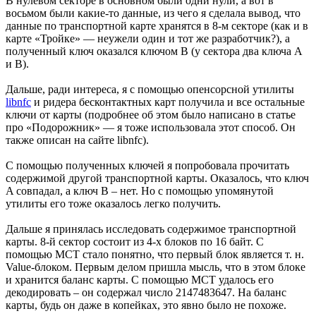
В нулевом секторе в основном были одни нули, а вот в
восьмом были какие-то данные, из чего я сделала вывод, что
данные по транспортной карте хранятся в 8-м секторе (как и в
карте «Тройке» — неужели один и тот же разработчик?), а
полученный ключ оказался ключом B (у сектора два ключа A
и B).
Дальше, ради интереса, я с помощью опенсорсной утилиты
libnfc
и ридера бесконтактных карт получила и все остальные
ключи от карты (подробнее об этом было написано в статье
про «Подорожник» — я тоже использовала этот способ. Он
также описан на сайте libnfc).
С помощью полученных ключей я попробовала прочитать
содержимой другой транспортной карты. Оказалось, что ключ
A совпадал, а ключ B – нет. Но с помощью упомянутой
утилиты его тоже оказалось легко получить.
Дальше я принялась исследовать содержимое транспортной
карты. 8-й сектор состоит из 4-х блоков по 16 байт. С
помощью MCT стало понятно, что первый блок является т. н.
Value-блоком. Первым делом пришла мысль, что в этом блоке
и хранится баланс карты. С помощью MCT удалось его
декодировать – он содержал число 2147483647. На баланс
карты, будь он даже в копейках, это явно было не похоже.