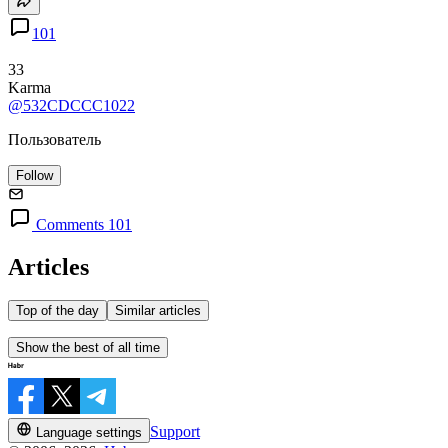
101
33
Karma
@532CDCCC1022
Пользователь
Follow
Comments 101
Articles
Top of the day
Similar articles
Show the best of all time
Support
Language settings