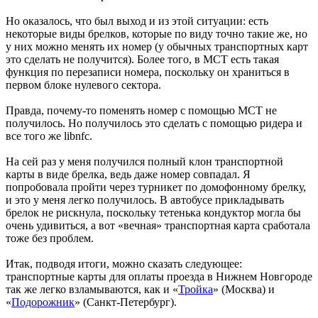
Но оказалось, что был выход и из этой ситуации: есть
некоторые виды брелков, которые по виду точно такие же, но
у них можно менять их номер (у обычных транспортных карт
это сделать не получится). Более того, в MCT есть такая
функция по перезаписи номера, поскольку он храниться в
первом блоке нулевого сектора.
Правда, почему-то поменять номер с помощью MCT не
получилось. Но получилось это сделать с помощью ридера и
все того же libnfc.
На сей раз у меня получился полный клон транспортной
карты в виде брелка, ведь даже номер совпадал. Я
попробовала пройти через турникет по домофонному брелку,
и это у меня легко получилось. В автобусе прикладывать
брелок не рискнула, поскольку тетенька кондуктор могла бы
очень удивиться, а вот «вечная» транспортная карта сработала
тоже без проблем.
Итак, подводя итоги, можно сказать следующее:
транспортные карты для оплаты проезда в Нижнем Новгороде
так же легко взламываются, как и «
Тройка
» (Москва) и
«
Подорожник
» (Санкт-Петербург).