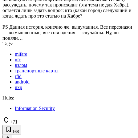
рассуждать, почему так происходит (эта тема не для Хабра),
остается лишь задать вопрос: кто (какой город) следующий и
когда ждать про это статью на Хабре?
PS Данная история, конечно же, выдуманная. Все персонажи
— вымышленные, все совпадения — случайны. Ну, вы
поняли…
Tags:
mifare
nfc
взлом
транспортные карты
rfid
android
nxp
Hubs:
Information Security
+71
168