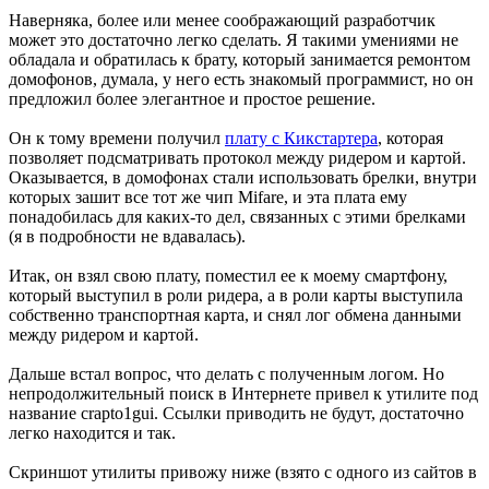
Наверняка, более или менее соображающий разработчик
может это достаточно легко сделать. Я такими умениями не
обладала и обратилась к брату, который занимается ремонтом
домофонов, думала, у него есть знакомый программист, но он
предложил более элегантное и простое решение.
Он к тому времени получил
плату с Кикстартера
, которая
позволяет подсматривать протокол между ридером и картой.
Оказывается, в домофонах стали использовать брелки, внутри
которых зашит все тот же чип Mifare, и эта плата ему
понадобилась для каких-то дел, связанных с этими брелками
(я в подробности не вдавалась).
Итак, он взял свою плату, поместил ее к моему смартфону,
который выступил в роли ридера, а в роли карты выступила
собственно транспортная карта, и снял лог обмена данными
между ридером и картой.
Дальше встал вопрос, что делать с полученным логом. Но
непродолжительный поиск в Интернете привел к утилите под
название crapto1gui. Ссылки приводить не будут, достаточно
легко находится и так.
Скриншот утилиты привожу ниже (взято с одного из сайтов в