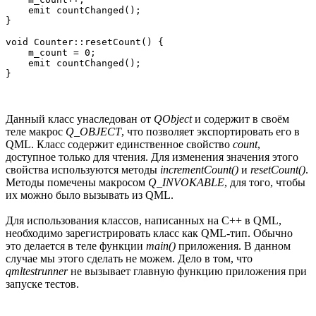
    emit countChanged();

}

void Counter::resetCount() {

    m_count = 0;

    emit countChanged();

Данный класс унаследован от
QObject
и содержит в своём
теле макрос
Q_OBJECT
, что позволяет экспортировать его в
QML. Класс содержит единственное свойство
count
,
доступное только для чтения. Для изменения значения этого
свойства используются методы
incrementCount()
и
resetCount()
.
Методы помечены макросом
Q_INVOKABLE
, для того, чтобы
их можно было вызывать из QML.
Для использования классов, написанных на C++ в QML,
необходимо зарегистрировать класс как QML-тип. Обычно
это делается в теле функции
main()
приложения. В данном
случае мы этого сделать не можем. Дело в том, что
qmltestrunner
не вызывает главную функцию приложения при
запуске тестов.