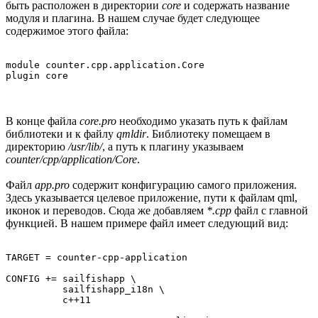
быть расположен в директории
core
и содержать название
модуля и плагина. В нашем случае будет следующее
содержимое этого файла:
module counter.cpp.application.Core

В конце файла
core.pro
необходимо указать путь к файлам
библиотеки и к файлу
qmldir
. Библиотеку помещаем в
директорию
/usr/lib/
, а путь к плагину указываем
counter/cpp/application/Core
.
Файл
app.pro
содержит конфигурацию самого приложения.
Здесь указывается целевое приложение, пути к файлам qml,
иконок и переводов. Сюда же добавляем
*.cpp
файл с главной
функцией. В нашем примере файл имеет следующий вид:
TARGET = counter-cpp-application

CONFIG += sailfishapp \

          sailfishapp_i18n \

          c++11
