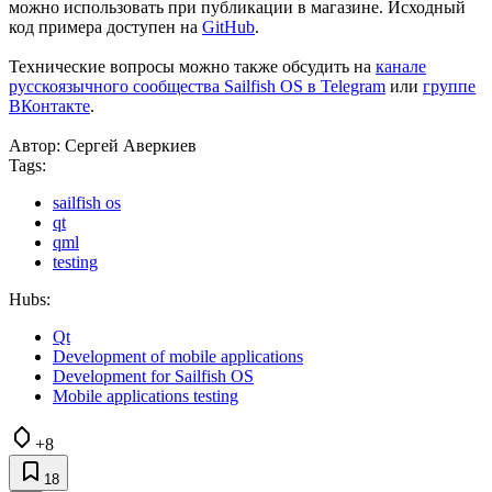
можно использовать при публикации в магазине. Исходный
код примера доступен на
GitHub
.
Технические вопросы можно также обсудить на
канале
русскоязычного сообщества Sailfish OS в Telegram
или
группе
ВКонтакте
.
Автор: Сергей Аверкиев
Tags:
sailfish os
qt
qml
testing
Hubs:
Qt
Development of mobile applications
Development for Sailfish OS
Mobile applications testing
+8
18