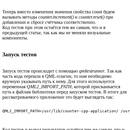
Теперь вместо изменения значения свойства count будем
вызывать методы
counter.increment()
и
counter.reset()
при
добавлении и сбросе счётчика соответственно.
Код тестов при этом остаётся тем же самым, что и в
предыдущей статье, так как мы не меняли визуальные
компоненты.
Запуск тестов
Запуск тестов происходит с помощью
qmltestrunner
. Так как
часть кода перешла в QML-плагин, то нам необходимо
вручную указывать путь к нему. Для этого используется
переменная
QML2_IMPORT_PATH
, которой присваивается
путь к файлам библиотеки перед запуском тестов. В итоге для
рассматриваемого приложение это будет выглядеть так:
Код тестов и вывод результатов остаётся тем же самым, что и