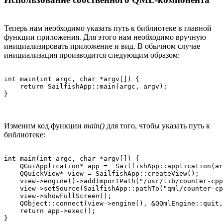
Теперь нам необходимо указать путь к библиотеке в главной
функции приложения. Для этого нам необходимо вручную
инициализировать приложение и вид. В обычном случае
инициализация производится следующим образом:
int main(int argc, char *argv[]) {

    return SailfishApp::main(argc, argv);

Изменим код функции
main()
для того, чтобы указать путь к
библиотеке:
int main(int argc, char *argv[]) {

    QGuiApplication* app =  SailfishApp::application(ar
    QQuickView* view = SailfishApp::createView();

    view->engine()->addImportPath("/usr/lib/counter-cpp
    view->setSource(SailfishApp::pathTo("qml/counter-cp
    view->showFullScreen();

    QObject::connect(view->engine(), &QQmlEngine::quit,
    return app->exec();
