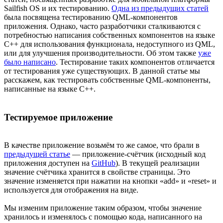
Sailfish OS и их тестированию.
Одна из предыдущих статей
была посвящена тестированию QML-компонентов
приложения. Однако, часто разработчики сталкиваются с
потребностью написания собственных компонентов на языке
C++ для использования функционала, недоступного из QML,
или для улучшения производительности. Об этом также
уже
было написано
. Тестирование таких компонентов отличается
от тестирования уже существующих. В данной статье мы
расскажем, как тестировать собственные QML-компоненты,
написанные на языке C++.
Тестируемое приложение
В качестве приложение возьмём то же самое, что брали в
предыдущей статье
— приложение-счётчик (исходный код
приложения доступен на
GitHub
). В текущей реализации
значение счётчика хранится в свойстве страницы. Это
значение изменяется при нажатии на кнопки «add» и «reset» и
используется для отображения на виде.
Мы изменим приложение таким образом, чтобы значение
хранилось и изменялось с помощью кода, написанного на