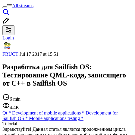
All streams
Login
FRUCT
Jul 17 2017 at 15:51
Разработка для Sailfish OS:
Тестирование QML-кода, зависящего
от C++ в Sailfish OS
6 min
4.4K
Qt
*
Development of mobile applications
*
Development for
Sailfish OS
*
Mobile applications testing
*
Tutorial
Здравствуйте! Данная статья является продолжением цикла
статей, посвященных разработке для мобильной платформы