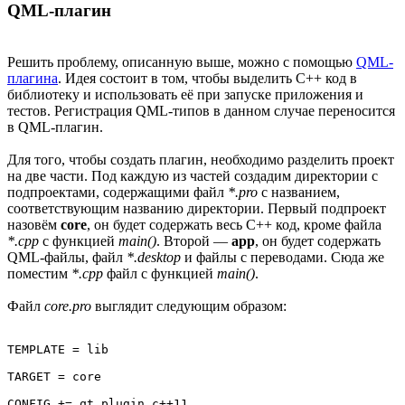
QML-плагин
Решить проблему, описанную выше, можно с помощью
QML-
плагина
. Идея состоит в том, чтобы выделить C++ код в
библиотеку и использовать её при запуске приложения и
тестов. Регистрация QML-типов в данном случае переносится
в QML-плагин.
Для того, чтобы создать плагин, необходимо разделить проект
на две части. Под каждую из частей создадим директории с
подпроектами, содержащими файл
*.pro
с названием,
соответствующим названию директории. Первый подпроект
назовём
core
, он будет содержать весь C++ код, кроме файла
*.cpp
с функцией
main()
. Второй —
app
, он будет содержать
QML-файлы, файл
*.desktop
и файлы с переводами. Сюда же
поместим
*.cpp
файл с функцией
main()
.
Файл
core.pro
выглядит следующим образом:
TEMPLATE = lib

TARGET = core

CONFIG += qt plugin c++11
