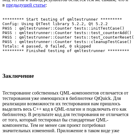
в
предыдущей статье
:
********* Start testing of qmltestrunner ********* 

Config: Using QtTest library 5.2.2, Qt 5.2.2 

PASS : qmltestrunner::Counter tests::initTestCase() 

PASS : qmltestrunner::Counter tests::test_counterAdd() 

PASS : qmltestrunner::Counter tests::test_counterReset(
PASS : qmltestrunner::Counter tests::cleanupTestCase() 

Totals: 4 passed, 0 failed, 0 skipped 

Заключение
Тестирование собственных QML-компонентов отличается от
тестирования уже имеющихся в библиотеке QtQuick. Для
реализации возможности их тестирования нам пришлось
выделить весь C++ код в QML-плагин и подключать его как
библиотеку. В результате код для тестирования не отличается
от того, который тестировал бы стандартные QML-
компоненты. Тем не менее сам проект потребовал
значительных изменений. Приложение в таком виде уже