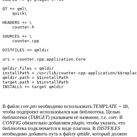
QT += qml\

    quick\

HEADERS += \

    counter.h

SOURCES += \

    counter.cpp

DISTFILES += qmldir

uri = counter.cpp.application.Core

qmldir.files = qmldir

installPath = /usr/lib/counter-cpp-application/$$replac
qmldir.path = $$installPath

target.path = $$installPath

В файле
core.pro
необходимо использовать
TEMPLATE = lib
,
чтобы подпроект использовался как библиотека. Целью
библиотеки (
TARGET
) указываем её название, т.е.
core
. В
CONFIG
обязательно добавляем
plugin
, чтобы указать, что
библиотека подключается в виде плагина. В
DISTFILES
необходимо добавить путь к файлу
qmldir
, который должен