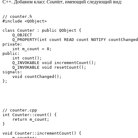
C++. Добавим класс
Counter
, имеющий следующий вид:
// counter.h

#include <QObject>

class Counter : public QObject {

    Q_OBJECT

    Q_PROPERTY(int count READ count NOTIFY countChanged
private:

    int m_count = 0;

public:

    int count();

    Q_INVOKABLE void incrementCount();

    Q_INVOKABLE void resetCount();

signals:

    void countChanged();

// counter.cpp

int Counter::count() {

    return m_count;

}

void Counter::incrementCount() {

    m_count++;
