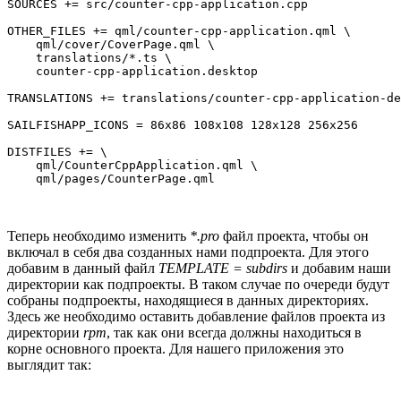
SOURCES += src/counter-cpp-application.cpp

OTHER_FILES += qml/counter-cpp-application.qml \

    qml/cover/CoverPage.qml \

    translations/*.ts \

    counter-cpp-application.desktop

TRANSLATIONS += translations/counter-cpp-application-de
SAILFISHAPP_ICONS = 86x86 108x108 128x128 256x256

DISTFILES += \

    qml/CounterCppApplication.qml \

Теперь необходимо изменить
*.pro
файл проекта, чтобы он
включал в себя два созданных нами подпроекта. Для этого
добавим в данный файл
TEMPLATE = subdirs
и добавим наши
директории как подпроекты. В таком случае по очереди будут
собраны подпроекты, находящиеся в данных директориях.
Здесь же необходимо оставить добавление файлов проекта из
директории
rpm
, так как они всегда должны находиться в
корне основного проекта. Для нашего приложения это
выглядит так: