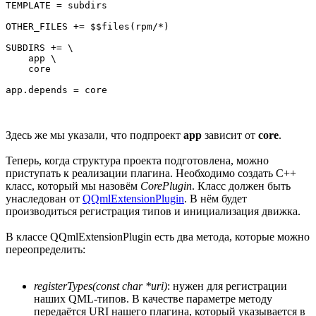
TEMPLATE = subdirs

OTHER_FILES += $$files(rpm/*)

SUBDIRS += \

    app \

    core

Здесь же мы указали, что подпроект
app
зависит от
core
.
Теперь, когда структура проекта подготовлена, можно
приступать к реализации плагина. Необходимо создать C++
класс, который мы назовём
CorePlugin
. Класс должен быть
унаследован от
QQmlExtensionPlugin
. В нём будет
производиться регистрация типов и инициализация движка.
В классе QQmlExtensionPlugin есть два метода, которые можно
переопределить:
registerTypes(const char *uri)
: нужен для регистрации
наших QML-типов. В качестве параметре методу
передаётся URI нашего плагина, который указывается в