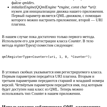
файле
qmldirs
.
initializeEngine(QQmlEngine *engine, const char *uri)
:
нужен для инициализации движка нашего приложения.
Первый параметр является QML-движком, с помощью
которого можно настроить приложение, второй — URI
плагина.
В нашем случае пока достаточно только первого метода.
Используем его для регистрации класса
Counter
. В тело
метода
registerTypes()
поместим следующее:
В угловых скобках указывается имя регистрируемого класса.
Первым параметром передаётся URI плагина. Вторым и
третьим параметрами передаются старший и младший номера
версий. Четвёртым параметром передаётся имя, под которым
будет доступен наш класс из QML. Теперь можно
использовать тип Counter в нашем приложении.
Использование собственного QML-компонента