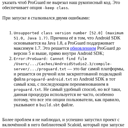
указать чтоб ProGuard не вырезал наш рукописный код. Это
обеспечивает опция
.
-keep class
При запуске я сталкивался двумя ошибками:
Unsupported class version number [52.0] (maximum
. Причина её в том, что Android SDK
51.0, Java 1.7)
основывается на Java 1.8, а ProGuard поддерживает
максимум 1.7. Это решается
обновлением
ProGuard до
версии 5 и выше, прямо внутри Android SDK;
Error:ProGuard: Cannot find file
/Users/.../Caches/AndroidStudio2.3/compile-
— это баг самой платформы,
server/.../proguard.txt
и решается он ручной или заскриптованой подкладкой
файла
из Android SDK в тот
proguard-android.txt
самый кэш, с последующим переименованием в
. Не самый удобный способ, но всё таки,
proguard.txt
данная процедура используется не часто, особенно
потому, что все эти опции пользователи, как правило,
указывают в
файле.
build.sbt
Более проблем я не наблюдал, и успешно запустил проект с
включённой в него библиотекой Scaloid, который при запуске