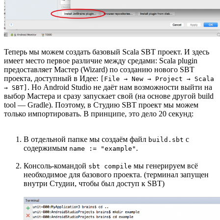
Теперь мы можем создать базовый Scala SBT проект. И здесь
имеет место первое различие между средами: Scala plugin
предоставляет Мастер (Wizard) по созданию нового SBT
проекта, доступный в Идее:
[File → New → Project → Scala
. Но Android Studio не даёт нам возможности выйти на
→ SBT]
выбор Мастера и сразу запускает свой (на основе другой build
tool — Gradle). Поэтому, в Студию SBT проект мы можем
только импортировать. В принципе, это дело 20 секунд:
В отдельной папке мы создаём файл
с
build.sbt
содержимым
.
name := "example"
Консоль-командой
мы генерируем всё
sbt compile
необходимое для базового проекта. (терминал запущен
внутри Студии, чтобы был доступ к SBT)