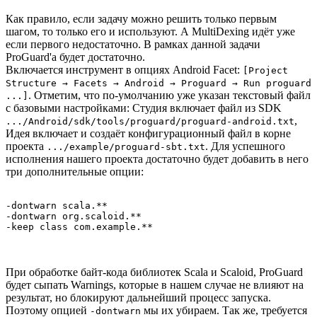
Как правило, если задачу можно решить только первым
шагом, то только его и используют. А MultiDexing идёт уже
если первого недостаточно. В рамках данной задачи
ProGuard'a будет достаточно.
Включается инструмент в опциях Android Facet:
[Project
Structure → Facets → Android → Proguard → Run proguard
. Отметим, что по-умолчанию уже указан текстовый файл
...]
с базовыми настройками: Студия включает файл из SDK
,
.../Android/sdk/tools/proguard/proguard-android.txt
Идея включает и создаёт конфигурационный файл в корне
проекта
. Для успешного
.../example/proguard-sbt.txt
исполнения нашего проекта достаточно будет добавить в него
три дополнительные опции:
-dontwarn scala.**

-dontwarn org.scaloid.**

-keep class com.example.**
При обработке байт-кода библиотек Scala и Scaloid, ProGuard
будет сыпать Warnings, которые в нашем случае не влияют на
результат, но блокируют дальнейший процесс запуска.
Поэтому опцией
мы их убираем. Так же, требуется
-dontwarn