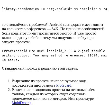
libraryDependencies += "org.scaloid" %% "scaloid" % "4.
то столкнёмся с проблемой. Android платформа имеет лимит
на количество референсов — 64K. По причине особенностей
Scala кода этот лимит достигается быстро. И уже просто
включив данную библиотеку мы получим ошибку при
запуске проекта:
Error:Android Pre Dex: [scaloid_2.11-4.2.jar] trouble
writing output: Too many method references: 81694; max
is 65536.
Стандартный подход к решению этой задачи:
Вырезание из проекта неиспользуемого кода
посредством инструмента
ProGuard
;
Разделение исходников проекта на несколько .dex
файлов, каждый из которых будет содержать
приемлемое количество методов. Имя процедуре —
MultiDexing
.