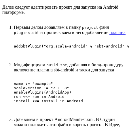
Далее следует адаптировать проект для запуска на Android
платформе.
Первым делом добавляем в папку
файл
project
и прописываем в него добавление
плагина
plugins.sbt
addSbtPlugin("org.scala-android" % "sbt-android" %
Модифицируем
, добавляя в билд-процедуру
build.sbt
включение плагина sbt-android и таски для запуска
name := "example"

scalaVersion := "2.11.8"

enablePlugins(AndroidApp)

run <<= run in Android

install <<= install in Android
Добавляем в проект AndroidManifest.xml. В Студии
можно положить этот файл в корень проекта. В Идее,