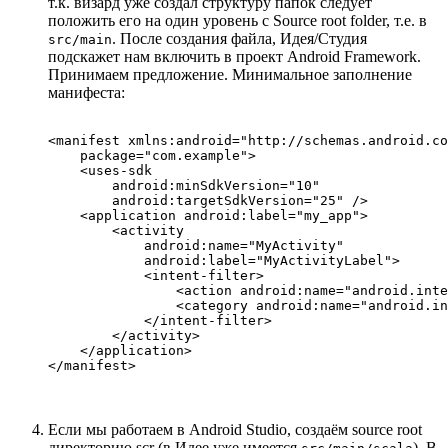
т.к. визард уже создал структуру папок следует
положить его на один уровень с Source root folder, т.е. в
. После создания файла, Идея/Студия
src/main
подскажет нам включить в проект Android Framework.
Принимаем предложение. Минимальное заполнение
манифеста:
<manifest xmlns:android="http://schemas.android.co
    package="com.example">

    <uses-sdk

        android:minSdkVersion="10"

        android:targetSdkVersion="25" />

    <application android:label="my_app">

        <activity

            android:name="MyActivity"

            android:label="MyActivityLabel">

            <intent-filter>

                <action android:name="android.inte
                <category android:name="android.in
            </intent-filter>

        </activity>

    </application>

</manifest>
Если мы работаем в Android Studio, создаём source root
директорию scr (в Идее уже имеется
). В