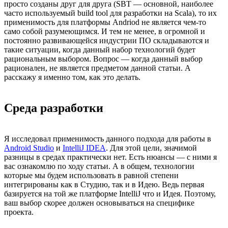
просто созданы друг для друга (SBT — основной, наиболее
часто используемый build tool для разработки на Scala), то их
применимость для платформы Andriod не является чем-то
само собой разумеющимся. И тем не менее, в огромной и
постоянно развивающейся индустрии ПО складываются и
такие ситуации, когда данный набор технологий будет
рациональным выбором. Вопрос — когда данный выбор
рационален, не является предметом данной статьи. А
расскажу я именно том, как это делать.
Среда разработки
Я исследовал применимость данного подхода для работы в
Android Studio
и
IntelliJ IDEA
. Для этой цели, значимой
разницы в средах практически нет. Есть нюансы — с ними я
вас ознакомлю по ходу статьи.
А в общем, технологии
которые мы будем использовать в равной степени
интегрированы как в Студию, так и в Идею. Ведь первая
базируется на той же платформе IntelliJ что и Идея. Поэтому,
ваш выбор скорее должен основываться на специфике
проекта.