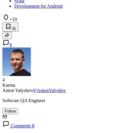
Scala
Development for Android
+10
31
8
4
Karma
Anton Yalyshev
@AntonYalyshev
Software QA Engineer
Follow
Comments 8