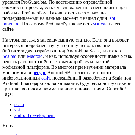
урезался ProGuard'ом. По достижению определённой
сложности проекта, есть смысл включить в него плагин для
работы с ProGuard'ом. Таковых есть несколько, но
поддерживаемый на данный момент я нашёл один:
sbt-
proguard
. По самому ProGuard'у так же есть
мануал
на его
сайте.
На этом, друзья, я завершу данную статью. Если она вызовет
интерес, я подробнее изучу и опишу использование
библиотек для разработки под Android на Scala, таких как
Scaloid
или
Macroid
, и как, используя особенности языка Scala,
решать распространённые задачи/проблемы на этой
мобильной платформе. Во многом при изучении материала
мне помогали
ресурс
Android SBT плагина и просто
информационный
сайт
, посвящённый разработке на Scala под
Android. Благодарю вас за внимание, буду раз конструктивной
критике, вопросам, комментариям и пожеланиям. Спасибо!
Tags:
scala
sbt
android development
Hubs: