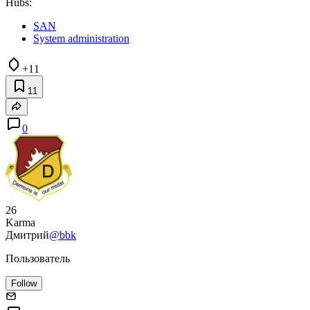
Hubs:
SAN
System administration
+11
11
0
26
Karma
Дмитрий
@bbk
Пользователь
Follow