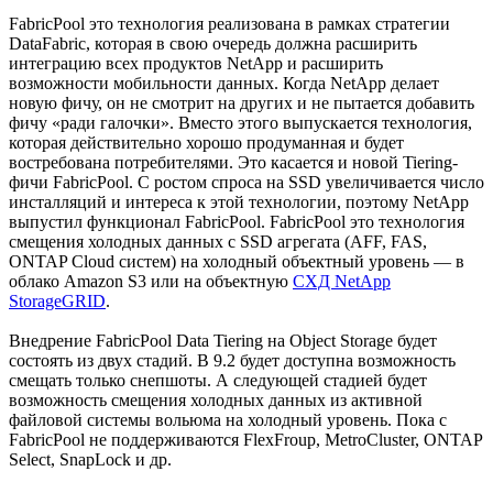
FabricPool это технология реализована в рамках стратегии
DataFabric, которая в свою очередь должна расширить
интеграцию всех продуктов NetApp и расширить
возможности мобильности данных. Когда NetApp делает
новую фичу, он не смотрит на других и не пытается добавить
фичу «ради галочки». Вместо этого выпускается технология,
которая действительно хорошо продуманная и будет
востребована потребителями. Это касается и новой Tiering-
фичи FabricPool. С ростом спроса на SSD увеличивается число
инсталляций и интереса к этой технологии, поэтому NetApp
выпустил функционал FabricPool. FabricPool это технология
смещения холодных данных с SSD агрегата (AFF, FAS,
ONTAP Cloud систем) на холодный объектный уровень — в
облако Amazon S3 или на объектную
СХД NetApp
StorageGRID
.
Внедрение FabricPool Data Tiering на Object Storage будет
состоять из двух стадий. В 9.2 будет доступна возможность
смещать только снепшоты. А следующей стадией будет
возможность смещения холодных данных из активной
файловой системы вольюма на холодный уровень. Пока с
FabricPool не поддерживаются FlexFroup, MetroCluster, ONTAP
Select, SnapLock и др.