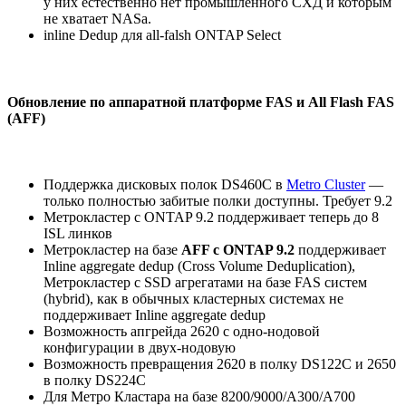
у них естественно нет промышленного СХД и которым
не хватает NASа.
inline Dedup для all-falsh ONTAP Select
Обновление по аппаратной платформе FAS и All Flash FAS
(AFF)
Поддержка дисковых полок DS460C в
Metro Cluster
—
только полностью забитые полки доступны. Требует 9.2
Метрокластер c ONTAP 9.2 поддерживает теперь до 8
ISL линков
Метрокластер на базе
AFF c ONTAP 9.2
поддерживает
Inline aggregate dedup (Cross Volume Deduplication),
Метрокластер с SSD агрегатами на базе FAS систем
(hybrid), как в обычных кластерных системах не
поддерживает Inline aggregate dedup
Возможность апгрейда 2620 с одно-нодовой
конфигурации в двух-нодовую
Возможность превращения 2620 в полку DS122C и 2650
в полку DS224C
Для Метро Кластара на базе 8200/9000/А300/А700