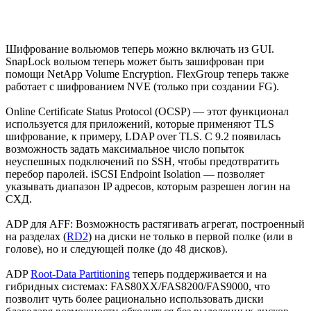
Шифрование вольюмов теперь можно включать из GUI.
SnapLock вольюм теперь может быть зашифрован при
помощи NetApp Volume Encryption. FlexGroup теперь также
работает с шифрованием NVE (только при создании FG).
Online Certificate Status Protocol (OCSP) — этот функционал
используется для приложений, которые применяют TLS
шифрование, к примеру, LDAP over TLS. С 9.2 появилась
возможность задать максимальное число попыток
неуспешных подключений по SSH, чтобы предотвратить
перебор паролей. iSCSI Endpoint Isolation — позволяет
указывать диапазон IP адресов, которым разрешен логин на
СХД.
ADP для AFF: Возможность растягивать агрегат, построенный
на разделах (
RD2
) на диски не только в первой полке (или в
голове), но и следующей полке (до 48 дисков).
ADP
Root-Data Partitioning
теперь поддерживается и на
гибридных системах: FAS80ХХ/FAS8200/FAS9000, что
позволит чуть более рационально использовать диски