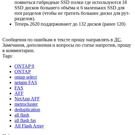
появиться гибридные SSD полки где используются 18
SSD дисков большего объёма и 6 маленьких SSD для
root разделов (чтобы не тратить большие диски для рут-
разделов).
Теперь 2620 поддерживают до 132 дисков (ранее 120)
Сообщения по ошибкам в тексте прошу направлять в
ЛС
.
Замечания, дополнения и вопросы по статье напротив, прошу
в комментарии.
Tags:
ONTAP 9
ONTAP
ontap select
netapp FAS
FAS
AFF
NetApp AFF
metrocluster
deduplication
all flash
all flash fas
All Flash Array