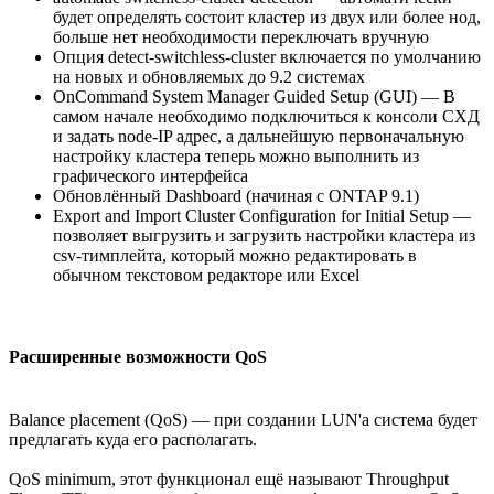
будет определять состоит кластер из двух или более нод,
больше нет необходимости переключать вручную
Опция detect-switchless-cluster включается по умолчанию
на новых и обновляемых до 9.2 системах
OnCommand System Manager Guided Setup (GUI) — В
самом начале необходимо подключиться к консоли СХД
и задать node-IP адрес, а дальнейшую первоначальную
настройку кластера теперь можно выполнить из
графического интерфейса
Обновлённый Dashboard (начиная с ONTAP 9.1)
Export and Import Cluster Configuration for Initial Setup —
позволяет выгрузить и загрузить настройки кластера из
csv-тимплейта, который можно редактировать в
обычном текстовом редакторе или Excel
Расширенные возможности QoS
Balance placement (QoS) — при создании LUN'а система будет
предлагать куда его располагать.
QoS minimum, этот функционал ещё называют Throughput