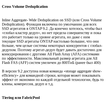
Cross Volume Deduplication
Inline Aggregate- Wide Deduplication on SSD (или Cross Volume
Deduplication). Функция включена по умолчанию для всех
SSD агрегатов в ONTAP 9.2. Да конечно хотелось, чтобы был
«глобал кластер дедуп», но нет предела совершенству и пока
это работает только на уровне агрегата, но даже с ним
текущие SSD агрегаты ONTAP настолько большие, что они
больше, чем целые системы некоторых конкурентов с глобал-
дедупом. Поэтому агрегат-дедуп будет давать достаточно для
конкурирования с другими All Flash Array (AFA) системами
по эффективности. Максимальный размер агрегата для All
Flash FAS (AFF) систем увеличен до 800ТиБ (ранее был 400)
В версии 9.2 доступна новая команда «storage aggregate show-
efficiency» для командной строки, которая может показывать
эффект от экономии по каждой отдельной технологии, будь то
клоны, компрессия, дедуп и т.д.
Tiering или FabricPool