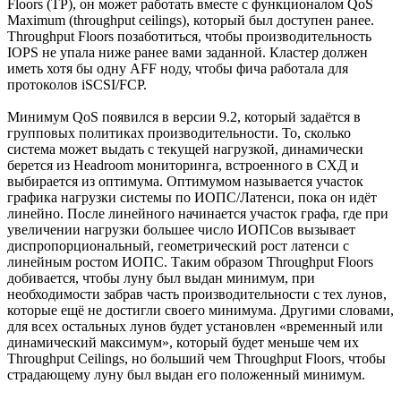
Floors (TP), он может работать вместе с функционалом QoS
Maximum (throughput ceilings), который был доступен ранее.
Throughput Floors позаботиться, чтобы производительность
IOPS не упала ниже ранее вами заданной. Кластер должен
иметь хотя бы одну AFF ноду, чтобы фича работала для
протоколов iSCSI/FCP.
Минимум QoS появился в версии 9.2, который задаётся в
групповых политиках производительности. То, сколько
система может выдать с текущей нагрузкой, динамически
берется из Headroom мониторинга, встроенного в СХД и
выбирается из оптимума. Оптимумом называется участок
графика нагрузки системы по ИОПС/Латенси, пока он идёт
линейно. После линейного начинается участок графа, где при
увеличении нагрузки большее число ИОПСов вызывает
диспропорциональный, геометрический рост латенси с
линейным ростом ИОПС. Таким образом Throughput Floors
добивается, чтобы луну был выдан минимум, при
необходимости забрав часть производительности с тех лунов,
которые ещё не достигли своего минимума. Другими словами,
для всех остальных лунов будет установлен «временный или
динамический максимум», который будет меньше чем их
Throughput Ceilings, но больший чем Throughput Floors, чтобы
страдающему луну был выдан его положенный минимум.