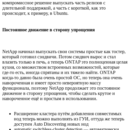
компромиссное решение выпускать часть релизов с
длительной поддержкой, а часть с короткой, как это
происходит, к примеру, в Ubuntu.
Постоянное движение в сторону упрощения
NetApp начинал выпускать свои системы простые как тостер,
который готовил сэндвичи. Потом сэндвич вырос и стал
влазить только в печь, а теперь ONTAP это полноценная целая
кухня, со множеством встроенных возможностей, которые
где-то есть, иногда спрятаны и их тяжело найти. ONTAP
когда-то давно была очень простой ОС, но теперь она очень
навороченная и имеет просто невероятную массу
функционала, поэтому NetApp продолжает это постоянное
движение в сторону упрощения, чтобы сделать крутое и
навороченное ещё и простым в использовании.
Расширение кластера путём добавления совместимых
нод теперь можно выполнять из ГУИ, оттуда же теперь
доступен Auto Discovering новых нод
automatic switchless-cluster detection — автоматически