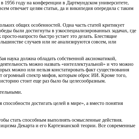
 в 1956 году на конференции в Дартмундском университете,
сем отвечает целям статьи, да и википедия опередила с таким
ольких общих особенностей. Одна часть статей критикует
победы были достигнуты в узкоспециализированных задачах, где
просто-напросто быстро устает это делать. Блестящие
ольшинстве случаев или не анализируются совсем, или
ая наука должна обладать собственной аксиоматикой,
е деятельность можно назвать «интеллектуальной» и что можно
торых можно или нельзя констатировать факт существования
тот огромный спектр мифов, которым оброс ИИ. Кроме того,
в историю стоит еще раз было бы целесообразным.
ительными.
 способности достигать целей в мире», а вместо понятия
чтобы стать способным выполнять осмысленные действия.
ицизма Декарта и его Картезианской теории. Все современные