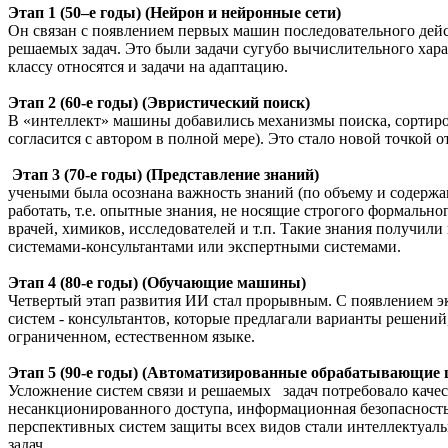
Этап 1 (50–е годы) (Нейрон и нейронные сети)
Он связан с появлением первых машин последовательного дей
решаемых задач. Это были задачи сугубо вычислительного хар
классу относятся и задачи на адаптацию.
Этап 2 (60-е годы) (Эвристический поиск)
В «интеллект» машины добавились механизмы поиска, сортиро
согласится с автором в полной мере). Это стало новой точкой 
Этап 3 (70-е годы) (Представление знаний)
учеными была осознана важность знаний (по объему и содержан
работать, т.е. опытные знания, не носящие строгого формальн
врачей, химиков, исследователей и т.п. Такие знания получил
системами-консультантами или экспертными системами.
Этап 4 (80-е годы) (Обучающие машины)
Четвертый этап развития ИИ стал прорывным. С появлением э
систем - консультантов, которые предлагали варианты решений
ограниченном, естественном языке.
Этап 5 (90-е годы) (Автоматизированные обрабатывающие 
Усложнение систем связи и решаемых задач потребовало качес
несанкционированного доступа, информационная безопасность 
перспективных систем защиты всех видов стали интеллектуаль
задач.