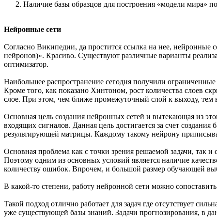
Наличие базы образцов для построения «модели мира» 
Нейронные сети
Согласно Википедии, да простится ссылка на нее, нейронные
нейронов)». Красиво. Существуют различные варианты реализац
оптимизатор.
Наибольшее распространение сегодня получили ограниченные 
Кроме того, как показано Хинтоном, рост количества слоев с
слое. При этом, чем ближе промежуточный слой к выходу, тем 
Основная цель создания нейронных сетей и вытекающая из эт
входящих сигналов. Данная цель достигается за счет создания
результирующей матрицы. Каждому такому нейрону приписывает
Основная проблема как с точки зрения решаемой задачи, так 
Поэтому одним из основных условий является наличие качеств
количеству ошибок. Впрочем, и большой размер обучающей выб
В какой-то степени, работу нейронной сети можно сопоставит
Такой подход отлично работает для задач где отсутствует силь
уже существующей базы знаний. Задачи прогнозирования, в да