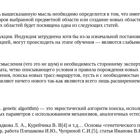
ть вышесказанную мысль необходимо определится в том, что име
ров выбранной предметной области или создание новых областей
х областей будет посвящена одна из следующих статей.
кция. Индукция затруднена хотя бы из-за изначальной постанов
кцией, могут происходить на этапе обучения — являются слабым
мысления (что это не шум) и необходимость стороннему эксперт
ата, четко описывающего условия и правила порождения новых из
ения, поиска новых трасс-маршрутов, пусть и с необходимостью 
вляют ничего нового так-как являются всего лишь расширением
. genetic algorithm) — это эвристический алгоритм поиска, исп
х параметров с использованием механизмов, аналогичных естес
ладкова Л. А., Курейчика В. В[4] и т.д… Основы «генетического
абота Плешакова И.Ю., Чуприной С.И.[5], статья Иванова В.К. 