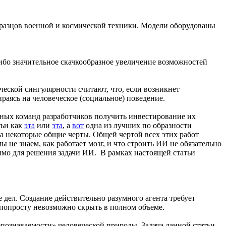
бразцов военной и космической техники. Модели оборудованы
бо значительное скачкообразное увеличение возможностей
еской сингулярности считают, что, если возникнет
аясь на человеческое (социальное) поведение.
зных команд разработчиков получить инвестирование их
тьи как
эта
или
эта
, а
вот
одна из лучших по образности
на некоторые общие черты. Общей чертой всех этих работ
ы не знаем, как работает мозг, и что строить ИИ не обязательно
димо для решения задачи ИИ. В рамках настоящей статьи
дел. Создание действительно разумного агента требует
 попросту невозможно скрыть в полном объеме.
знаваемости» человеческой природы. Задача данной статьи