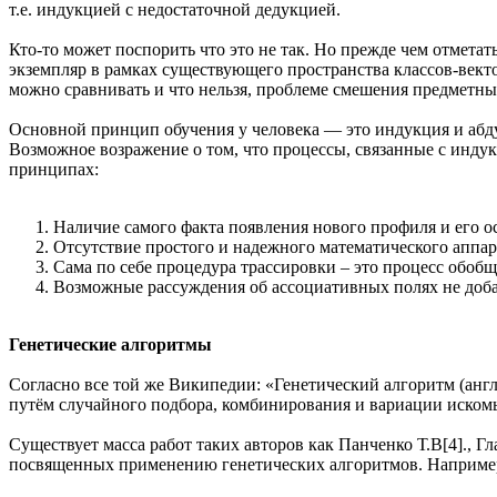
т.е. индукцией с недостаточной дедукцией.
Кто-то может поспорить что это не так. Но прежде чем отмета
экземпляр в рамках существующего пространства классов-векто
можно сравнивать и что нельзя, проблеме смешения предметны
Основной принцип обучения у человека — это индукция и абду
Возможное возражение о том, что процессы, связанные с инду
принципах:
Наличие самого факта появления нового профиля и его ос
Отсутствие простого и надежного математического аппар
Сама по себе процедура трассировки – это процесс обобщ
Возможные рассуждения об ассоциативных полях не доба
Генетические алгоритмы
Согласно все той же Википедии: «Генетический алгоритм (англ
путём случайного подбора, комбинирования и вариации искомы
Существует масса работ таких авторов как Панченко Т.В[4]., Г
посвященных применению генетических алгоритмов. Например, р