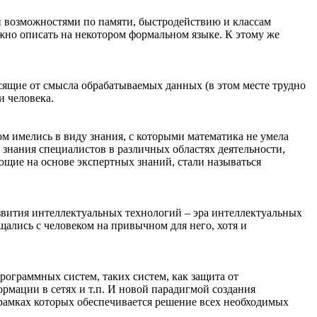
и возможностями по памяти, быстродействию и классам
жно описать на некотором формальном языке. К этому же
ящие от смысла обрабатываемых данных (в этом месте трудно
и человека.
м имелись в виду знания, с которыми математика не умела
 знания специалистов в различных областях деятельности,
ающие на основе экспертных знаний, стали называться
звития интеллектуальных технологий – эра интеллектуальных
щались с человеком на привычном для него, хотя и
ограммных систем, таких систем, как защита от
рмации в сетях и т.п. И новой парадигмой создания
 рамках которых обеспечивается решение всех необходимых