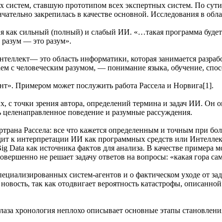
 систем, ставшую прототипом всех экспертных систем. По сути
чательно закрепилась в качестве основной. Исследования в обл
 как сильный (полный) и слабый ИИ. «…такая программа будет 
 разум — это разум».
теллект— это область информатики, которая занимается разрабо
 с человеческим разумом, — понимание языка, обучение, спосо
т». Примером может послужить работа Рассела и Норвига[1].
х, с точки зрения автора, определений термина и задач ИИ. Он
ь целенаправленное поведение и разумные рассуждения.
ртрана Рассела: все что кажется определенным и точным при бо
ит к интерпретации ИИ как программных средств или Интеллек
ig Data как источника фактов для анализа. В качестве примера 
овершенно не решает задачу ответов на вопросы: «какая гора са
специализированных систем-агентов и о фактическом уходе от з
новость, так как отодвигает вероятность катастрофы, описанно
 глаза хронология неплохо описывает основные этапы становлени