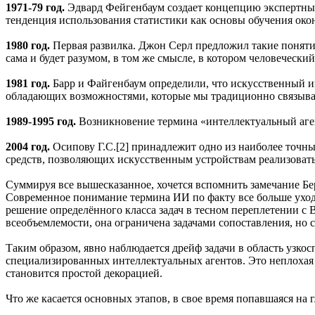
1971-79 год.
Эдвард Фейгенбаум создает концепцию экспертных
тенденция использования статистики как основы обучения окон
1980 год.
Первая развилка. Джон Серл предложил такие понятия
сама и будет разумом, в том же смысле, в котором человеческий
1981 год.
Барр и Файгенбаум определили, что искусственный ин
обладающих возможностями, которые мы традиционно связываем
1989-1995 год.
Возникновение термина «интеллектуальный аген
2004 год.
Осипову Г.С.[2] принадлежит одно из наиболее точны
средств, позволяющих искусственным устройствам реализоват
Суммируя все вышесказанное, хочется вспомнить замечание Бе
Современное понимание термина ИИ по факту все больше уход
решение определённого класса задач в тесном переплетении с B
всеобъемлемости, она ограничена задачами сопоставления, но с
Таким образом, явно наблюдается дрейф задачи в область узко
специализированных интеллектуальных агентов. Это неплохая 
становится простой декорацией.
Что же касается основных этапов, в свое время попавшаяся на