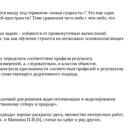
ется ввиду под термином «новая сущность»? Это еще один
-пространств? Теме сравнения чего-либо с чем-либо, что
ки задачи – избавится от промежуточных вычислений.
и, так как обучение строится на нескольких основополагающих
у определить соответствие профиля результату.
мерений, а, следовательно, и классов объектов.
контроля однозначности соответствия профилей и результатов.
 существующего дедуктивного подхода.
ользуемый для решения задач оптимизации и моделирования
твенному отбору в природе».
 подхода» хорошо раскрыты здесь, множество интересных работ,
и Манкина П.И.[6], статьи на хабре и ряд других.