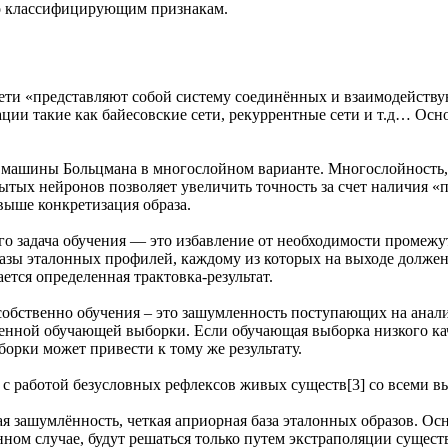
по классифицирующим признакам.
 сети «представляют собой систему соединённых и взаимодейст
ии такие как байесовские сети, рекуррентные сети и т.д… Осно
машины Больцмана в многослойном варианте. Многослойность, 
крытых нейронов позволяет увеличить точность за счет наличия
выше конкретизация образа.
ого задача обучения — это избавление от необходимости проме
 базы эталонных профилей, каждому из которых на выходе долже
ся определенная трактовка-результат.
и собственно обучения – это зашумленность поступающих на ана
енной обучающей выборки. Если обучающая выборка низкого кач
орки может привести к тому же результату.
ь с работой безусловных рефлексов живых существ[3] со всеми 
ная зашумлённость, четкая априорная база эталонных образов. Ос
нном случае, будут решаться только путем экстраполяции суще