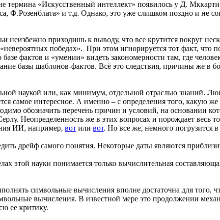
ние термина «Искусственный интеллект» появилось у Д. Мккарти
 Ф.Розенблата» и т.д. Однако, это уже слишком поздно и не сов
и неизбежно приходишь к выводу, что все крутится вокруг неск
 «невероятных победах». При этом игнорируется тот факт, что 
зе фактов и «умении» видеть закономерности там, где человек 
ание базы шаблонов-фактов. Всё это следствия, причины же в б
ьной наукой или, как минимум, отдельной отраслью знаний. Люб
ется самое интересное. А именно – с определения того, какую ж
ходимо обозначить перечень причин и условий, на основании ко
Серлу. Неопределенность же в этих вопросах и порождает весь 
ения ИИ, например,
вот
или
вот
. Но все же, немного погрузится 
ледить дрейф самого понятия. Некоторые даты являются приблиз
елах этой науки понимается только вычислительная составляющая
ыполнять символьные вычисления вполне достаточна для того, 
мвольные вычисления. В известной мере это продолжении механ
сю ее критику.