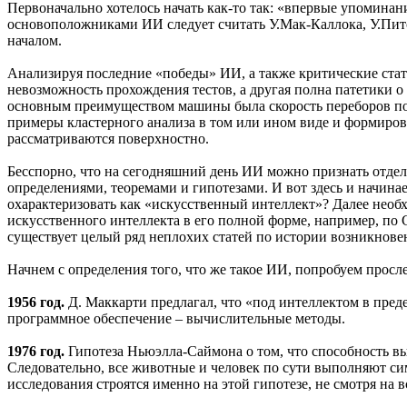
Первоначально хотелось начать как-то так: «впервые упомина
основоположниками ИИ следует считать У.Мак-Каллока, У.Питса,
началом.
Анализируя последние «победы» ИИ, а также критические стать
невозможность прохождения тестов, а другая полна патетики о
основным преимуществом машины была скорость переборов по ба
примеры кластерного анализа в том или ином виде и формиров
рассматриваются поверхностно.
Бесспорно, что на сегодняшний день ИИ можно признать отдел
определениями, теоремами и гипотезами. И вот здесь и начина
охарактеризовать как «искусственный интеллект»? Далее необ
искусственного интеллекта в его полной форме, например, по 
существует целый ряд неплохих статей по истории возникнов
Начнем с определения того, что же такое ИИ, попробуем прос
1956 год.
Д. Маккарти предлагал, что «под интеллектом в пред
программное обеспечение – вычислительные методы.
1976 год.
Гипотеза Ньюэлла-Саймона о том, что способность в
Следовательно, все животные и человек по сути выполняют си
исследования строятся именно на этой гипотезе, не смотря на в