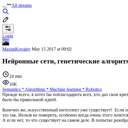
All streams
Login
MaximKovalev
May 15 2017 at 09:02
Нейронные сети, генетические алгорит
24 min
16K
Semantics
*
Algorithms
*
Machine learning
*
Robotics
Прежде всего, я хотел бы поблагодарить всех, кто дал свои кри
было бы правильной идеей.
Конечно же, искусственный интеллект уже существует! Если п
это так. Нельзя не поверить, особенно когда очень этого хочет
А если нет, то что существует на самом деле. В попытке разобр