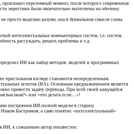
, произошел переломный момент, после которого современная
асти эвристики были окончательно вытеснены на обочину.
не просто моделью разума; она в буквальном смысле слова
ткой интеллектуальных компьютерных систем, т.е. систем,
бность рассуждать, решать проблемы и т.д.
 определил ИИ как набор методов, моделей и программных
лее пристальном взгляде становится неопределенным.
туальных агентов (ИА). Основным предназначением является
можно привести задачу перевода. При всей своей кажущейся
мая высокая?» или «что делать если…»!
адачи построения ИИ-полной модели в сторону
й Ником Бостромом, а само понятие «интеллектуальный»
я ИИ, к сожалению автор неизвестен: