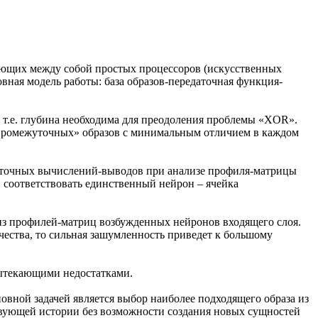
вующих между собой простых процессоров (искусственных
вная модель работы: база образов-передаточная функция-
т.е. глубина необходима для преодоления проблемы «XOR».
 «промежуточных» образов с минимальным отличием в каждом
жуточных вычислений-выводов при анализе профиля-матрицы
н соответствовать единственный нейрон – ячейка
лиз профилей-матриц возбужденных нейронов входящего слоя.
ества, то сильная зашумленность приведет к большому
вытекающими недостатками.
новной задачей является выбор наиболее подходящего образа из
ствующей истории без возможности создания новых сущностей