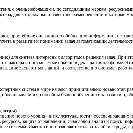
ствия, с очень небольшими, по сегодняшним меркам, ресурсным
актера, для которых были известны схемы решений и которые мо
вки, простейшие операции по обобщению информации, не завис
отсчета в развитии и понимании задач автоматизации деятельност
ию) для синтеза интересных алгоритмов решения задач. При это
ого характера и описываемые обычно в декларативной форме. Это
и название экспертных знаний, и соответственно системы, работ
кспертных систем в мире начался принципиально новый этап ра
, обосновывали их, способны были к обучению и к развитию, об
центры)
твенно нового уровня «интеллектуальности» обеспечивающих пр
ресурсов, защита от нападений, смысловой анализ и поиск инфо
ные системы. Именно они позволяют создавать гибкие среды, в