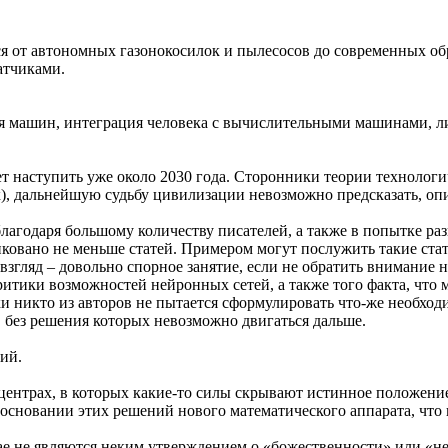
ся от автономных газонокосилок и пылесосов до современных о
атчиками.
я машин, интеграция человека с вычислительными машинами, ли
 наступить уже около 2030 года. Сторонники теории технологич
, дальнейшую судьбу цивилизации невозможно предсказать, опир
лагодаря большому количеству писателей, а также в попытке ра
иковано не меньше статей. Примером могут послужить такие ста
взгляд – довольно спорное занятие, если не обратить внимание 
критики возможностей нейронных сетей, а также того факта, что м
ки никто из авторов не пытается сформулировать что-же необхо
и, без решения которых невозможно двигаться дальше.
ий.
ентрах, в которых какие-то силы скрывают истинное положение 
 основании этих решений нового математического аппарата, что
е являются неким утверждением о «божественности» или «непо