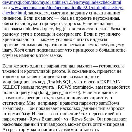
dev.mysql.com/doc/mysql-utilities/1.5/en/mysqlindexcheck.html
или
www.percona.com/doc/percona-toolkit/2.1/pt-duplicate-key-
checker.html
, запускаем, смотрим на длину списка лишних
индексов. Если их много — база на проекте неухоженная,
обязательно нужно проверять запросы. Если не нашли —
включаем unindexed query log (в зависимости от типа базы по
разному, гугл в помощь) и смотрим его. Если и тут ничего
криминального — можем условно считать индексы
проставленными аккуратно и перескакиваем к следующему
шагу. Хотя опыт подсказывает что принцесса в большинстве
случаев именно в этом замке.
Если же хоть один из вариантов дал выхлоп — готовьтесь к
тяжелой и кропотливой работе. К сожалению, придется не
только проставлять индексы где возможно, но и
модифицировать код. Для MySQL, у которого в EXPLAIN
SELECT нельзя получить «ROWS examined», вам понадобится
полный query log (long_query_time = 0). Если эти данные
грамотно агрегировать, то можно получить приятную
статистику. Мне, например, нравится параметр sum(Rows
Examined) — он показывает насколько данный тип запросов
штормит базу. И еще — соотношение 95-х персентилей по
параметрам «Rows Examined» vs «Rows Sent». Он показывает
насколько данный тип запросов может быть оптимизирован.
Аггрегатор можно написать самим или заюзать