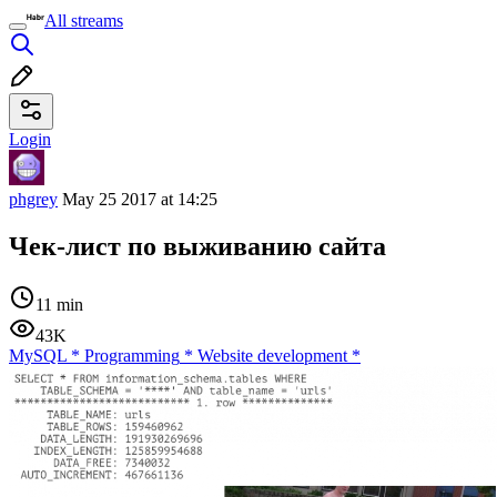
All streams
Login
phgrey
May 25 2017 at 14:25
Чек-лист по выживанию сайта
11 min
43K
MySQL
*
Programming
*
Website development
*