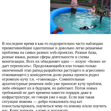
В последнее время я как-то подозрительно часто наблюдаю
примитивнейшие однотипные и довольно легко решаемые
проблемы на самых разных web-проектах. Разные базы,
разные языки, разные сферы деятельности и схемы
монетизации. Всех их объединяет одно — лозунг «бизнес не
дает переписать». Продолжающийся или только-только
оконченный этап рапид-разработки растущего и агрессивно
отжимающего у конкурентов долю рынка проекта родил
огромную кучу т.н. «говнокода». Сомнительные
архитектурные решения либо уже приносят кучу проблем,
либо обещают их в будущем, но работают. Поток новых
требований не дает времени навести порядок даже в
инфраструктуре, не говоря уже о коде. Если вам такая
ситуация знакома — добро пожаловать под кат
поностальгировать, поучиться чему-то новому и/или поучить
нас. Кому поржать, а кому и поплакать.