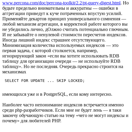
www.percona.com/doc/percona-toolkit/2.2/pt-query-digest.html
. Но
будьте предельно внимательны и аккуратны — ошибки в
аггрегации приведут к куче потраченных впустую усилий.
Применяйте декартов принцип универсального сомнения —
любой механизм агрегации, в корректной работе которого вы
не убедились лично, дОлжно считать потенциально глючным.
И не забывайте о ненулевой стоимости пересчетов индексов.
Иногда лишний индекс страшнее отсутствующего.
Минимизация количества используемых индексов — это
первая задача, с которой столкнется, например,
игнорирующий закон «если вы хотите использовать RDB
таблицу для организации очереди — не используйте RDB
таблицу». Но не последняя. Очередь прекрасно строится на
механизмах
 SELECT FOR UPDATE ... SKIP LOCKED; 
имеющихся уже и в PostgreSQL, если кому интересно.
Наиболее часто непонимание индексов встречается именно
среди php-разработчиков. Если мне не будет лень — я таки
закончу обучающую статью на тему «чего не могут индексы и
почему» для любителей PHP.