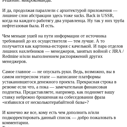
Решение: микрокоманды.
И да, продолжая параллели с архитектурой приложения —
лишние слои абстракции здесь тоже sucks. Back in USSR,
когда на каждого работягу два управленца. Ну так у них труба
нефтегазовая была. И есть.
Чем меньше ушей на пути информации от источника
требований до их осуществителя — тем лучше. А то
получается как картинка-история с качелькой. И пара отделов
лишних нахлебников — менеджеров, занятых войной с JIRA /
Redmine и/или выполнением распоряжений других
менеджеров.
Самое главное — не опускать руки. Ведь, возможно, вы в
самом интересном этапе — написание платформы
устаканившегося денежного проекта. Прекрасная строка в
резюме если что, а пока — замечательная финансовая
подпитка. Предаставляете, например, как поднимет вашу
ставку небрежно брошенная на собеседовании фраза
«избавился от несколькотерабайтной базы»?
И конечно же все, кому есть чем дополнить и/или
подкорректировать данный список — добро пожаловать в
комментарии.