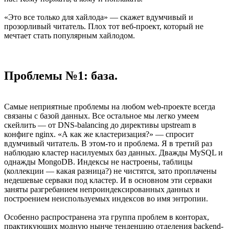
«Это все только для хайлода» — скажет вдумчивый и
прозорливый читатель. Плох тот веб-проект, который не
мечтает стать популярным хайлодом.
Проблемы №1: база.
Самые неприятные проблемы на любом web-проекте всегда
связаны с базой данных. Все остальное мы легко умеем
скейлить — от DNS-balancing до директивы upstream в
конфиге nginx. «А как же кластеризация?» — спросит
вдумчивый читатель. В этом-то и проблема. Я в третий раз
наблюдаю кластер насилуемых баз данных. Дважды MySQL и
однажды MongoDB. Индексы не настроены, таблицы
(коллекции — какая разница?) не чистятся, зато проплачены
недешевые серваки под кластер. И в основном эти серваки
заняты разгребанием непроиндексированных данных и
построением неиспользуемых индексов во имя энтропии.
Особенно распространена эта группа проблем в конторах,
практикующих модную нынче тенденцию отделения backend-