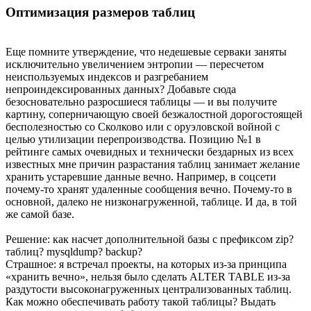
Оптимизация размеров таблиц
Еще помните утверждение, что недешевые серваки заняты
исключительно увеличением энтропии — пересчетом
неиспользуемых индексов и разгребанием
непроиндексированных данных? Добавьте сюда
безосновательно разросшиеся таблицы — и вы получите
картину, соперничающую своей безжалостной дорогостоящей
бесполезностью со Сколково или с оруэловской войной с
целью утилизации перепроизводства. Позицию №1 в
рейтинге самых очевидных и технически бездарных из всех
известных мне причин разрастания таблиц занимает желание
хранить устаревшие данные вечно. Например, в соцсети
почему-то хранят удаленные сообщения вечно. Почему-то в
основной, далеко не низконагруженной, таблице. И да, в той
же самой базе.
Решение: как насчет дополнительной базы c префиксом zip?
таблиц? mysqldump? backup?
Страшное: я встречал проекты, на которых из-за принципа
«хранить вечно», нельзя было сделать ALTER TABLE из-за
раздутости высоконагруженных централизованных таблиц.
Как можно обеспечивать работу такой таблицы? Выдать