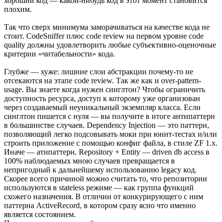
хороший код — какой-нибудь код в этот момент становится
плохим.
Так что сверх минимума заморачиваться на качестве кода не
стоит. CodeSniffer плюс code review на первом уровне code
quality должны удовлетворить любые субъективно-оценочные
критерии «читабельности» кода.
Глубже — хуже: лишние слои абстракции почему-то не
отсекаются на этапе code review. Так же как и over-pattern-
usage. Вы знаете когда нужен синглтон? Чтобы ограничить
доступность ресурса, доступ к которому уже организован
через создаваемый неуникальный экземпляр класса. Если
синглтон пишется с нуля — вы получите в итоге антипаттерн
в большинстве случаев. Dependency Injection — это паттерн,
позволяющий легко подсовывать моки при юнит-тестах и/или
строить приложение с помощью конфиг файла, в стиле ZF 1.x.
Иначе — атипаттерн. Repository + Entity — driven db access в
100% наблюдаемых мною случаев превращается в
непригодный к дальнейшему использованию legacy код.
Скорее всего причиной можно считать то, что репозитории
используются в stateless режиме — как группа функций
схожего назначения. В отличии от конкурирующего с ним
паттерна ActiveRecord, в котором сразу ясно что именно
является состоянием.