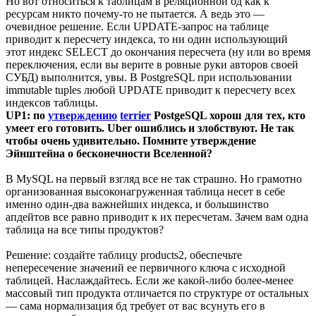
Но вот относиться к таблицам в реляционной бд как к
ресурсам никто почему-то не пытается. А ведь это —
очевидное решение. Если UPDATE-запрос на таблице
приводит к пересчету индекса, то ни один использующий
этот индекс SELECT до окончания пересчета (ну или во время
переключения, если вы верите в ровные руки авторов своей
СУБД) выполнится, увы. В PostgreSQL при использовании
immutable tuples любой UPDATE приводит к пересчету всех
индексов таблицы.
UP1: по
утверждению
terrier
PostgeSQL хорош для тех, кто
умеет его готовить. Uber ошиблись и злобствуют. Не так
чтобы очень удивительно. Помните утверждение
Эйнштейна о бесконечности Вселенной?
В MySQL на первый взгляд все не так страшно. Но грамотно
организованная высоконагруженная таблица несет в себе
именно один-два важнейших индекса, и большинство
апдейтов все равно приводит к их пересчетам. Зачем вам одна
таблица на все типы продуктов?
Решение: создайте таблицу products2, обеспечьте
непересечение значений ее первичного ключа с исходной
таблицей. Наслаждайтесь. Если же какой-либо более-менее
массовый тип продукта отличается по структуре от остальных
— сама нормализация бд требует от вас всунуть его в