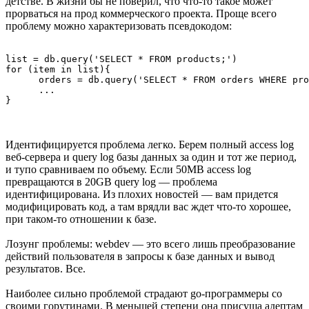
детстве. В жизни бы не поверил, что что-то такое может
прорваться на прод коммерческого проекта. Проще всего
проблему можно характеризовать псевдокодом:
list = db.query('SELECT * FROM products;')

for (item in list){

      orders = db.query('SELECT * FROM orders WHERE pro
      ...

Идентифицируется проблема легко. Берем полный access log
веб-сервера и query log базы данных за один и тот же период,
и тупо сравниваем по объему. Если 50MB access log
превращаются в 20GB query log — проблема
идентифицирована. Из плохих новостей — вам придется
модифицировать код, а там врядли вас ждет что-то хорошее,
при таком-то отношении к базе.
Лозунг проблемы: webdev — это всего лишь преобразование
действий пользователя в запросы к базе данных и вывод
результатов. Все.
Наиболее сильно проблемой страдают go-программеры со
своими горутинами. В меньшей степени она присуща адептам