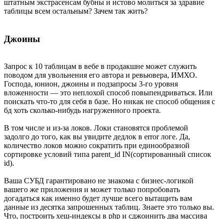
штатным экстрасенсам бубны и истово молиться за здравие
таблицы всем остальным? Зачем так жить?
Джоины
Запрос к 10 таблицам в вебе в продакшне может служить
поводом для увольнения его автора и ревьювера, ИМХО.
Господа, юнион, джоины и подзапросы 3-го уровня
вложенности — это неплохой способ повыпендриваться. Или
поискать что-то для себя в базе. Но никак не способ общения с
бд хоть сколько-нибудь нагруженного проекта.
В том числе и из-за локов. Локи становятся проблемой
задолго до того, как вы увидите дедлок в error логе. Да,
количество локов можно сократить при единообразной
сортировке условий типа parent_id IN(сортированный список
id).
Ваша СУБД гарантировано не знакома с бизнес-логикой
вашего же приложения и может только попробовать
догадаться как именно будет лучше всего вытащить вам
данные из десятка запрошенных таблиц. Знаете это только вы.
Что, построить хеш-индексы в php и сджоинить два массива