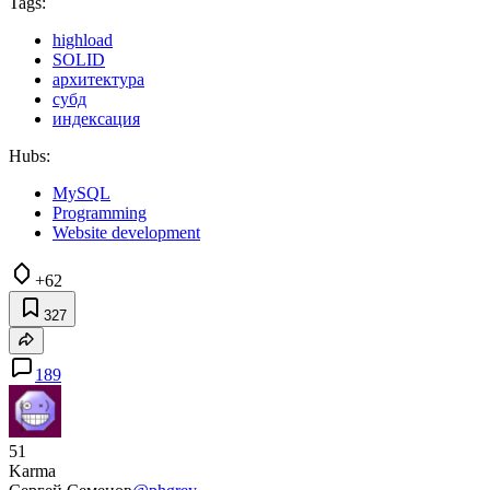
Tags:
highload
SOLID
архитектура
субд
индексация
Hubs:
MySQL
Programming
Website development
+62
327
189
51
Karma