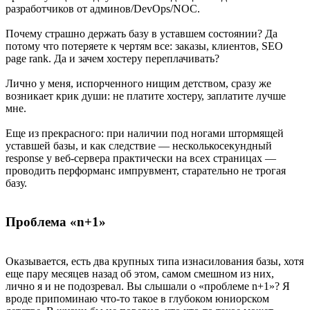
разработчиков от админов/DevOps/NOC.
Почему страшно держать базу в уставшем состоянии? Да
потому что потеряете к чертям все: заказы, клиентов, SEO
page rank. Да и зачем хостеру переплачивать?
Лично у меня, испорченного нищим детством, сразу же
возникает крик души: не платите хостеру, заплатите лучше
мне.
Еще из прекрасного: при наличии под ногами штормящей
уставшей базы, и как следствие — несколькосекундный
response у веб-сервера практически на всех страницах —
проводить перформанс импрувмент, старательно не трогая
базу.
Проблема «n+1»
Оказывается, есть два крупных типа изнасилования базы, хотя
еще пару месяцев назад об этом, самом смешном из них,
лично я и не подозревал. Вы слышали о «проблеме n+1»? Я
вроде припоминаю что-то такое в глубоком юниорском