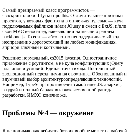
Самый презираемый класс программистов —
яваскриптовики. Шутки про this. Отличительные признаки
проектов, у которых фронтенд в стиле а-ля нулевые — куча
подключаемых файликов и/или JQuery в смеси c ExtJS, и/или
свой MVC велосипед, навевающий на мысли о раннем
backbone.js. То есть — абсолютно неподдерживаемый код,
неоправданно дорогостоящий на любых модификациях,
априори глючный и костыльный.
Решение: нормальный, es2015 javscript. Одностраничное
приложение с роутингом, а не куча конфликтующих jQuery
плагинов и условий. Единая точка входа. Постепенный
эволюционный перезд, начиная с роутинга. Обоснованный и
вдумчивый выбор архитектуроопределяющих технологий.
Например, TypeScript противоечит самой идее JS: анархия,
раздрай и полный бардак высококачественной рапид-
разработки. ИМХО конечно же.
Проблемы №4 — окружение
Я не понимаю как веб-разработчик вообще может на рабочей