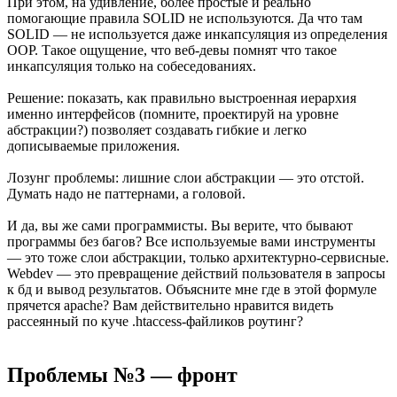
При этом, на удивление, более простые и реально
помогающие правила SOLID не используются. Да что там
SOLID — не используется даже инкапсуляция из определения
OOP. Такое ощущение, что веб-девы помнят что такое
инкапсуляция только на собеседованиях.
Решение: показать, как правильно выстроенная иерархия
именно интерфейсов (помните, проектируй на уровне
абстракции?) позволяет создавать гибкие и легко
дописываемые приложения.
Лозунг проблемы: лишние слои абстракции — это отстой.
Думать надо не паттернами, а головой.
И да, вы же сами программисты. Вы верите, что бывают
программы без багов? Все используемые вами инструменты
— это тоже слои абстракции, только архитектурно-сервисные.
Webdev — это превращение действий пользователя в запросы
к бд и вывод результатов. Объясните мне где в этой формуле
прячется apache? Вам действительно нравится видеть
рассеянный по куче .htaccess-файликов роутинг?
Проблемы №3 — фронт