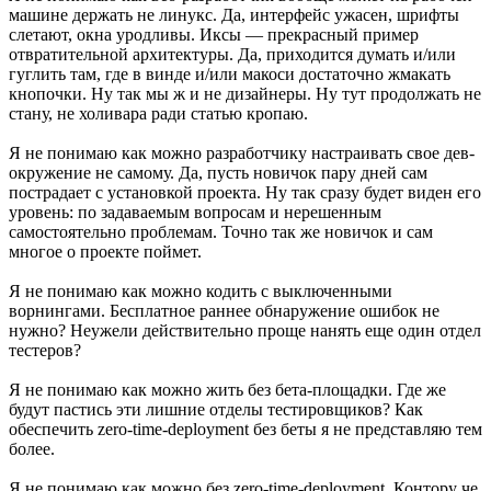
машине держать не линукс. Да, интерфейс ужасен, шрифты
слетают, окна уродливы. Иксы — прекрасный пример
отвратительной архитектуры. Да, приходится думать и/или
гуглить там, где в винде и/или макоси достаточно жмакать
кнопочки. Ну так мы ж и не дизайнеры. Ну тут продолжать не
стану, не холивара ради статью кропаю.
Я не понимаю как можно разработчику настраивать свое дев-
окружение не самому. Да, пусть новичок пару дней сам
пострадает с установкой проекта. Ну так сразу будет виден его
уровень: по задаваемым вопросам и нерешенным
самостоятельно проблемам. Точно так же новичок и сам
многое о проекте поймет.
Я не понимаю как можно кодить с выключенными
ворнингами. Бесплатное раннее обнаружение ошибок не
нужно? Неужели действительно проще нанять еще один отдел
тестеров?
Я не понимаю как можно жить без бета-площадки. Где же
будут пастись эти лишние отделы тестировщиков? Как
обеспечить zero-time-deployment без беты я не представляю тем
более.
Я не понимаю как можно без zero-time-deployment. Контору че,