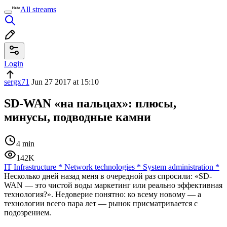
All streams
Login
sergx71
Jun 27 2017 at 15:10
SD-WAN «на пальцах»: плюсы,
минусы, подводные камни
4 min
142K
IT Infrastructure
*
Network technologies
*
System administration
*
Несколько дней назад меня в очередной раз спросили: «SD-
WAN — это чистой воды маркетинг или реально эффективная
технология?». Недоверие понятно: ко всему новому — а
технологии всего пара лет — рынок присматривается с
подозрением.