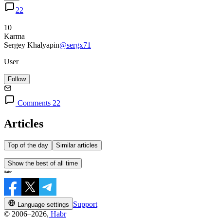
22
10
Karma
Sergey Khalyapin
@sergx71
User
Follow
Comments 22
Articles
Top of the day
Similar articles
Show the best of all time
Support
Language settings
© 2006–2026,
Habr