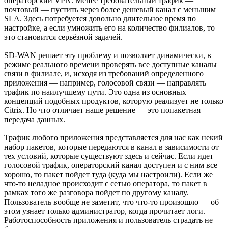
операторский VPN. Менее требовательный трафик —
почтовый — пустить через более дешевый канал с меньшим
SLA. Здесь потребуется довольно длительное время по
настройке, а если умножить его на количество филиалов, то
это становится серьёзной задачей.
SD-WAN решает эту проблему и позволяет динамически, в
режиме реального времени проверять все доступные каналы
связи в филиале, и, исходя из требований определенного
приложения — например, голосовой связи — направлять
трафик по наилучшему пути. Это одна из основных
концепций подобных продуктов, которую реализует не только
Citrix. Но что отличает наше решение — это попакетная
передача данных.
Трафик любого приложения представляется для нас как некий
набор пакетов, которые передаются в канал в зависимости от
тех условий, которые существуют здесь и сейчас. Если идет
голосовой трафик, операторский канал доступен и с ним все
хорошо, то пакет пойдет туда (куда мы настроили). Если же
что-то неладное происходит с сетью оператора, то пакет в
рамках того же разговора пойдет по другому каналу.
Пользователь вообще не заметит, что что-то произошло — об
этом узнает только администратор, когда прочитает логи.
Работоспособность приложения и пользователь страдать не