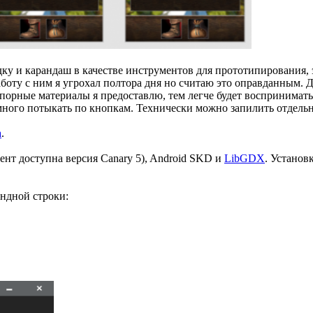
дку и карандаш в качестве инструментов для прототипирования, э
боту с ним я угрохал полтора дня но считаю это оправданным. Д
 опорные материалы я предоставлю, тем легче будет воспринима
много потыкать по кнопкам. Технически можно запилить отдельн
а
.
ент доступна версия Canary 5), Android SKD и
LibGDX
. Установ
ндной строки: