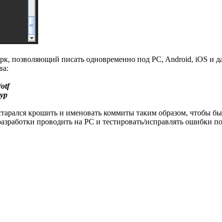
к, позволяющий писать одновременно под PC, Android, iOS и да
ва:
otf
ур
арался крошить и именовать коммиты таким образом, чтобы было
работки проводить на PC и тестировать/исправлять ошибки под