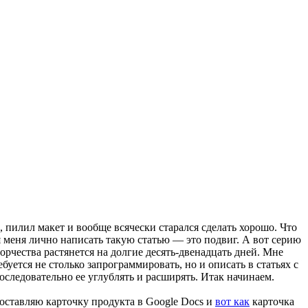
 пилил макет и вообще всячески старался сделать хорошо. Что
ля меня лично написать такую статью — это подвиг. А вот серию
орчества растянется на долгие десять-двенадцать дней. Мне
буется не столько запрограммировать, но и описать в статьях с
следовательно ее углублять и расширять. Итак начинаем.
составляю карточку продукта в Google Docs и
вот как
карточка