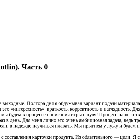
tlin). Часть 0
 выходные! Полтора дня я обдумывал вариант подачи материала,
 это «интересность», краткость, корректность и наглядность. Д
d мы будем в процессе написания игры с нуля! Процесс нашего тв
з в день. Для меня лично это очень амбициозная задача, ведь тре
ан, в надежде научиться плавать. Мы прыгнем у лужу и будем по
с составления карточки продукта. Из обязательного — цели. Я 