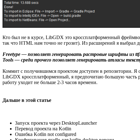
Кто был не в курсе, LibGDX это кроссплатформенный фреймвор
так что HTML нам точно не грозит). Из расширений я выбрал д
Freetype — позволяет генерировать растровые шрифты из ttf/
Tools — среди прочего позволяет генерировать атласы текст
Коммит с получившимся проектом доступен в репозитории. Я ст
LibGDX кроссплатформенный, я предпочитаю большую часть раз
работу уходит не больше 2-3 часов времени.
Дальше в этой статье
Запуск проекта через DesktopLauncher
Перевод проекта на Kotlin
Ошибка Kotlin not configured
Конфигурация gradle для kotlin-desktop версии