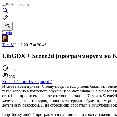
All streams
Login
TerraV
Jul 2 2017 at 20:46
LibGDX + Scene2d (программируем на Ko
9 min
20K
Kotlin
*
Game development
*
И снова всем привет! Спешу поделиться, у меня были отличные
такое хорошо в контексте обучающего материала? На мой взгляд
статей — просто емкая и ответственная задача. Изучать Scene2
хочется верить что периодичность материалов будет примерно ра
детальным разбором. Я не сторонник бросаться в бушующий оке
Разработку любой программы я настоятельно советую начинать 