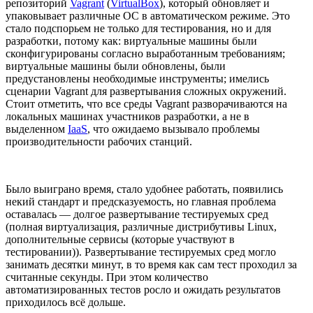
репозиторий
Vagrant
(
VirtualBox
), который обновляет и
упаковывает различные ОС в автоматическом режиме. Это
стало подспорьем не только для тестирования, но и для
разработки, потому как: виртуальные машины были
сконфигурированы согласно выработанным требованиям;
виртуальные машины были обновлены, были
предустановлены необходимые инструменты; имелись
сценарии Vagrant для развертывания сложных окружений.
Стоит отметить, что все среды Vagrant разворачиваются на
локальных машинах участников разработки, а не в
выделенном
IaaS
, что ожидаемо вызывало проблемы
производительности рабочих станций.
Было выиграно время, стало удобнее работать, появились
некий стандарт и предсказуемость, но главная проблема
оставалась — долгое развертывание тестируемых сред
(полная виртуализация, различные дистрибутивы Linux,
дополнительные сервисы (которые участвуют в
тестировании)). Развертывание тестируемых сред могло
занимать десятки минут, в то время как сам тест проходил за
считанные секунды. При этом количество
автоматизированных тестов росло и ожидать результатов
приходилось всё дольше.