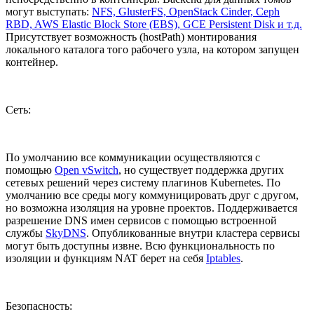
могут выступать:
NFS, GlusterFS, OpenStack Cinder, Ceph
RBD, AWS Elastic Block Store (EBS), GCE Persistent Disk и т.д.
Присутствует возможность (hostPath) монтирования
локального каталога того рабочего узла, на котором запущен
контейнер.
Сеть:
По умолчанию все коммуникации осуществляются с
помощью
Open vSwitch
, но существует поддержка других
сетевых решений через систему плагинов Kubernetes. По
умолчанию все среды могу коммуницировать друг с другом,
но возможна изоляция на уровне проектов. Поддерживается
разрешение DNS имен сервисов с помощью встроенной
службы
SkyDNS
. Опубликованные внутри кластера сервисы
могут быть доступны извне. Всю функциональность по
изоляции и функциям NAT берет на себя
Iptables
.
Безопасность: