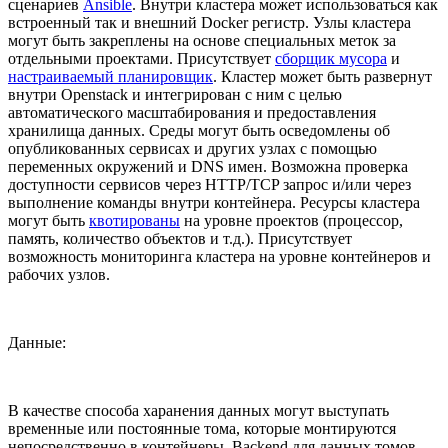
сценариев
Ansible
. Внутри кластера может использоваться как
встроенный так и внешний Docker регистр. Узлы кластера
могут быть закреплены на основе специальных меток за
отдельными проектами. Присутствует
сборщик мусора
и
настраиваемый планировщик
. Кластер может быть развернут
внутри Openstack и интегрирован с ним с целью
автоматического масштабирования и предоставления
хранилища данных. Среды могут быть осведомлены об
опубликованных сервисах и других узлах с помощью
переменных окружений и DNS имен. Возможна проверка
доступности сервисов через HTTP/TCP запрос и/или через
выполнение команды внутри контейнера. Ресурсы кластера
могут быть
квотированы
на уровне проектов (процессор,
память, количество объектов и т.д.). Присутствует
возможность мониторинга кластера на уровне контейнеров и
рабочих узлов.
Данные:
В качестве способа харанения данных могут выступать
временные или постоянные тома, которые монтируются
непосредственно в контейнеры. Backend для данных томов