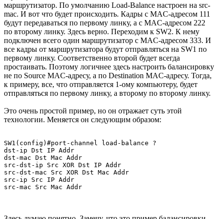
маршрутизатор. По умолчанию Load-Balance настроен на src-
mac. И вот что будет происходить. Кадры с MAC-адресом 111
будут передаваться по первому линку, а с MAC-адресом 222
по второму линку. Здесь верно. Переходим к SW2. К нему
подключен всего один маршрутизатор с MAC-адресом 333. И
все кадры от маршрутизатора будут отправляться на SW1 по
первому линку. Соответственно второй будет всегда
простаивать. Поэтому логичнее здесь настроить балансировку
не по Source MAC-адресу, а по Destination MAC-адресу. Тогда,
к примеру, все, что отправляется 1-ому компьютеру, будет
отправляться по первому линку, а второму по второму линку.
Это очень простой пример, но он отражает суть этой
технологии. Меняется он следующим образом:
SW1(config)#port-channel load-balance ?

dst-ip Dst IP Addr

dst-mac Dst Mac Addr

src-dst-ip Src XOR Dst IP Addr

src-dst-mac Src XOR Dst Mac Addr

src-ip Src IP Addr

src-mac Src Mac Addr
Здесь думаю понятно. Замечу, что это пример балансировки