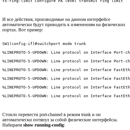
tx-ring-limit Configure PA level transmit ring limit
И все действия, производимые на данном интерфейсе
автоматически будут приводить к изменениям на физических
портах. Вот пример:
SW1(config-if)#switchport mode trunk 

%LINEPROTO-5-UPDOWN: Line protocol on Interface Port-ch
%LINEPROTO-5-UPDOWN: Line protocol on Interface Port-ch
%LINEPROTO-5-UPDOWN: Line protocol on Interface FastEth
%LINEPROTO-5-UPDOWN: Line protocol on Interface FastEth
%LINEPROTO-5-UPDOWN: Line protocol on Interface FastEth
%LINEPROTO-5-UPDOWN: Line protocol on Interface FastEth
Стоило перевести port-channel в режим trunk и он
автоматически потянул за собой физические интерфейсы.
Набираем
show running-config
: