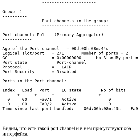
                ----------------------

Group: 1

----------

                Port-channels in the group:

                ---------------------------

Port-channel: Po1    (Primary Aggregator)

------------

Age of the Port-channel   = 00d:00h:08m:44s

Logical slot/port   = 2/1       Number of ports = 2

GC                  = 0x00000000      HotStandBy port =
Port state          = Port-channel 

Protocol            =   LACP

Port Security       = Disabled

Ports in the Port-channel:

Index   Load   Port     EC state        No of bits

------+------+------+------------------+-----------

  0     00     Fa0/1    Active             0

  0     00     Fa0/2    Active             0

Видим, что есть такой port-channel и в нем присутствуют оба
интерфейса.