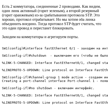
Есть 2 коммутатора, соединенные 2 проводами. Как видим,
один линк активный (горит зеленым), а второй резервный
(горит оранжевым) из-за срабатывания протокола STP. Это
хорошо, протокол отрабатывает. Но мы хотим оба линка
объединить воедино. Тогда протокол STP будет считать, что
это один провод и перестанет блокировать.
Заходим на коммутаторы и агрегируем порты.
SW1(config)#interface fastEthernet 0/1 - заходим на инт
SW1(config-if)#shutdown  - выключаем его (чтобы не было
%LINK-5-CHANGED: Interface FastEthernet0/1, changed sta
%LINEPROTO-5-UPDOWN: Line protocol on Interface FastEth
SW1(config-if)#channel-group 1 mode active - создаем ин
Creating a port-channel interface Port-channel 1 - появ
SW1(config-if)#no shutdown - включаем интерфейс.

%LINK-5-CHANGED: Interface FastEthernet0/1, changed sta
%LINEPROTO-5-UPDOWN: Line protocol on Interface FastEth