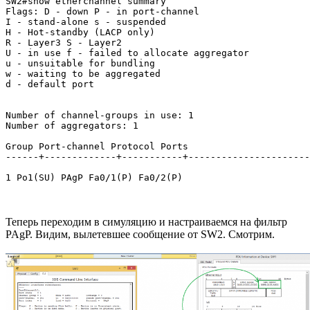
SW2#show etherchannel summary 

Flags: D - down P - in port-channel

I - stand-alone s - suspended

H - Hot-standby (LACP only)

R - Layer3 S - Layer2

U - in use f - failed to allocate aggregator

u - unsuitable for bundling

w - waiting to be aggregated

d - default port

Number of channel-groups in use: 1

Number of aggregators: 1

Group Port-channel Protocol Ports

------+-------------+-----------+----------------------
1 Po1(SU) PAgP Fa0/1(P) Fa0/2(P) 
Теперь переходим в симуляцию и настраиваемся на фильтр
PAgP. Видим, вылетевшее сообщение от SW2. Смотрим.