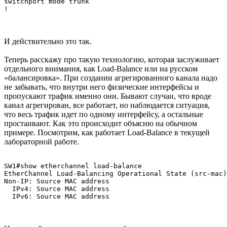
switchport mode trunk

!
И действительно это так.
Теперь расскажу про такую технологию, которая заслуживает
отдельного внимания, как Load-Balance или на русском
«балансировка». При создании агрегированного канала надо
не забывать, что внутри него физические интерфейсы и
пропускают трафик именно они. Бывают случаи, что вроде
канал агрегирован, все работает, но наблюдается ситуация,
что весь трафик идет по одному интерфейсу, а остальные
простаивают. Как это происходит объясню на обычном
примере. Посмотрим, как работает Load-Balance в текущей
лабораторной работе.
SW1#show etherchannel load-balance 

EtherChannel Load-Balancing Operational State (src-mac)
Non-IP: Source MAC address

  IPv4: Source MAC address

  IPv6: Source MAC address