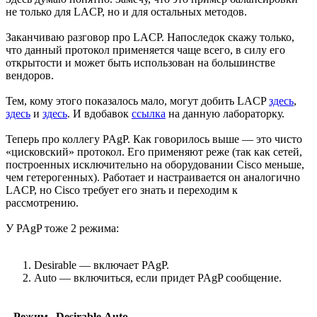
не только для LACP, но и для остальных методов.
Заканчиваю разговор про LACP. Напоследок скажу только,
что данный протокол применяется чаще всего, в силу его
открытости и может быть использован на большинстве
вендоров.
Тем, кому этого показалось мало, могут добить LACP
здесь
,
здесь
и
здесь
. И вдобавок
ссылка
на данную лабораторку.
Теперь про коллегу PAgP. Как говорилось выше — это чисто
«цисковский» протокол. Его применяют реже (так как сетей,
построенных исключительно на оборудовании Cisco меньше,
чем гетерогенных). Работает и настраивается он аналогично
LACP, но Cisco требует его знать и переходим к
рассмотрению.
У PAgP тоже 2 режима:
Desirable — включает PAgP.
Auto — включиться, если придет PAgP сообщение.
Режим
Desirable
Auto