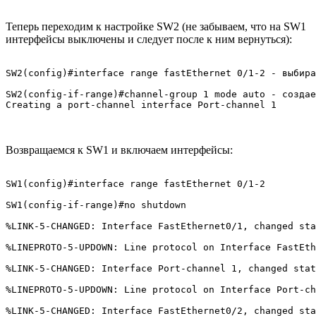
Теперь переходим к настройке SW2 (не забываем, что на SW1
интерфейсы выключены и следует после к ним вернуться):
SW2(config)#interface range fastEthernet 0/1-2 - выбира
SW2(config-if-range)#channel-group 1 mode auto - создае
Creating a port-channel interface Port-channel 1
Возвращаемся к SW1 и включаем интерфейсы:
SW1(config)#interface range fastEthernet 0/1-2

SW1(config-if-range)#no shutdown 

%LINK-5-CHANGED: Interface FastEthernet0/1, changed sta
%LINEPROTO-5-UPDOWN: Line protocol on Interface FastEth
%LINK-5-CHANGED: Interface Port-channel 1, changed stat
%LINEPROTO-5-UPDOWN: Line protocol on Interface Port-ch
%LINK-5-CHANGED: Interface FastEthernet0/2, changed sta