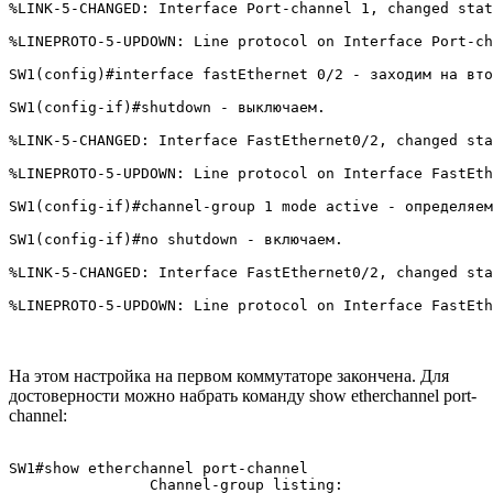
%LINK-5-CHANGED: Interface Port-channel 1, changed stat
%LINEPROTO-5-UPDOWN: Line protocol on Interface Port-ch
SW1(config)#interface fastEthernet 0/2 - заходим на вто
SW1(config-if)#shutdown - выключаем.

%LINK-5-CHANGED: Interface FastEthernet0/2, changed sta
%LINEPROTO-5-UPDOWN: Line protocol on Interface FastEth
SW1(config-if)#channel-group 1 mode active - определяем
SW1(config-if)#no shutdown - включаем.

%LINK-5-CHANGED: Interface FastEthernet0/2, changed sta
%LINEPROTO-5-UPDOWN: Line protocol on Interface FastEth
На этом настройка на первом коммутаторе закончена. Для
достоверности можно набрать команду show etherchannel port-
channel:
SW1#show etherchannel port-channel 

                Channel-group listing:
