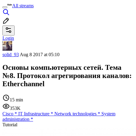
All streams
Login
solid_93
Aug 8 2017 at 05:10
Основы компьютерных сетей. Тема
№8. Протокол агрегирования каналов:
Etherchannel
15 min
353K
Cisco
*
IT Infrastructure
*
Network technologies
*
System
administration
*
Tutorial