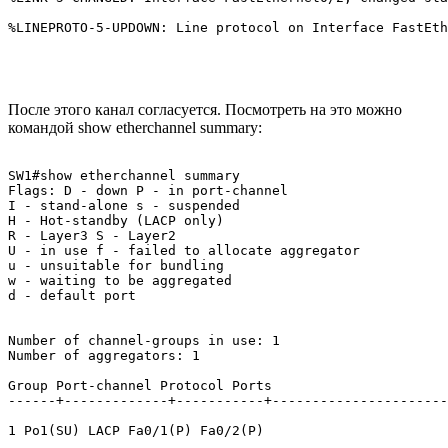
%LINEPROTO-5-UPDOWN: Line protocol on Interface FastEth
После этого канал согласуется. Посмотреть на это можно
командой show etherchannel summary:
SW1#show etherchannel summary 

Flags: D - down P - in port-channel

I - stand-alone s - suspended

H - Hot-standby (LACP only)

R - Layer3 S - Layer2

U - in use f - failed to allocate aggregator

u - unsuitable for bundling

w - waiting to be aggregated

d - default port

Number of channel-groups in use: 1

Number of aggregators: 1

Group Port-channel Protocol Ports

------+-------------+-----------+----------------------
1 Po1(SU) LACP Fa0/1(P) Fa0/2(P) 