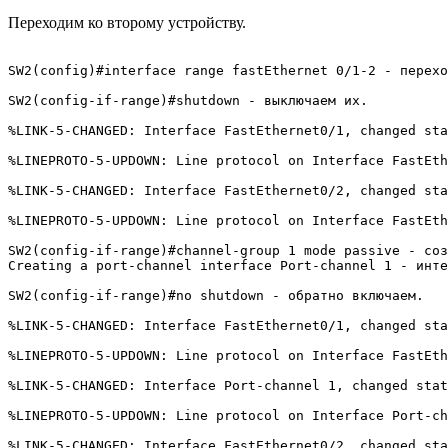
Переходим ко второму устройству.
SW2(config)#interface range fastEthernet 0/1-2 - перехо
SW2(config-if-range)#shutdown - выключаем их.

%LINK-5-CHANGED: Interface FastEthernet0/1, changed sta
%LINEPROTO-5-UPDOWN: Line protocol on Interface FastEth
%LINK-5-CHANGED: Interface FastEthernet0/2, changed sta
%LINEPROTO-5-UPDOWN: Line protocol on Interface FastEth
SW2(config-if-range)#channel-group 1 mode passive - соз
Creating a port-channel interface Port-channel 1 - инте
SW2(config-if-range)#no shutdown - обратно включаем.

%LINK-5-CHANGED: Interface FastEthernet0/1, changed sta
%LINEPROTO-5-UPDOWN: Line protocol on Interface FastEth
%LINK-5-CHANGED: Interface Port-channel 1, changed stat
%LINEPROTO-5-UPDOWN: Line protocol on Interface Port-ch
%LINK-5-CHANGED: Interface FastEthernet0/2, changed sta