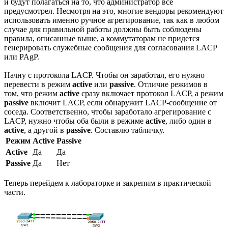
и будут полагаться на то, что администратор все
предусмотрел. Несмотря на это, многие вендоры рекомендуют
использовать именно ручное агрегирование, так как в любом
случае для правильной работы должны быть соблюдены
правила, описанные выше, а коммутаторам не придется
генерировать служебные сообщения для согласования LACP
или PAgP.
Начну с протокола LACP. Чтобы он заработал, его нужно
перевести в режим
active
или
passive
. Отличие режимов в
том, что режим
active
сразу включает протокол LACP, а режим
passive
включит LACP, если обнаружит LACP-сообщение от
соседа. Соответственно, чтобы заработало агрегирование с
LACP, нужно чтобы оба были в режиме
active
, либо один в
active
, а другой в
passive
. Составлю табличку.
Режим
Active
Passive
Active
Да
Да
Passive
Да
Нет
Теперь перейдем к лабораторке и закрепим в практической
части.