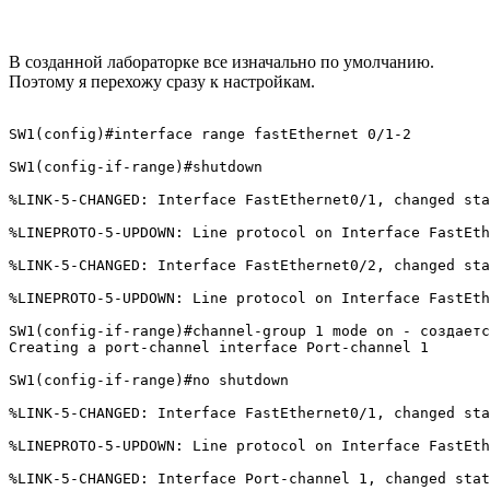
В созданной лабораторке все изначально по умолчанию.
Поэтому я перехожу сразу к настройкам.
SW1(config)#interface range fastEthernet 0/1-2

SW1(config-if-range)#shutdown 

%LINK-5-CHANGED: Interface FastEthernet0/1, changed sta
%LINEPROTO-5-UPDOWN: Line protocol on Interface FastEth
%LINK-5-CHANGED: Interface FastEthernet0/2, changed sta
%LINEPROTO-5-UPDOWN: Line protocol on Interface FastEth
SW1(config-if-range)#channel-group 1 mode on - создаетс
Creating a port-channel interface Port-channel 1

SW1(config-if-range)#no shutdown 

%LINK-5-CHANGED: Interface FastEthernet0/1, changed sta
%LINEPROTO-5-UPDOWN: Line protocol on Interface FastEth
%LINK-5-CHANGED: Interface Port-channel 1, changed stat