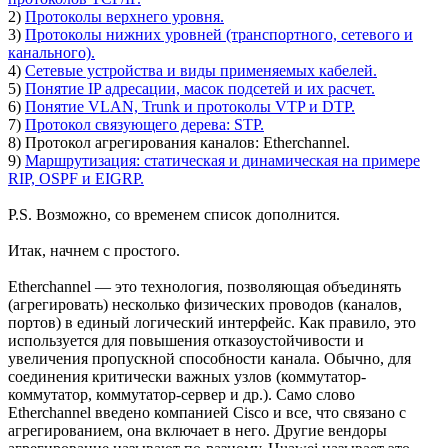
2)
Протоколы верхнего уровня.
3)
Протоколы нижних уровней (транспортного, сетевого и
канального).
4)
Сетевые устройства и виды применяемых кабелей.
5)
Понятие IP адресации, масок подсетей и их расчет.
6)
Понятие VLAN, Trunk и протоколы VTP и DTP.
7)
Протокол связующего дерева: STP.
8) Протокол агрегирования каналов: Etherchannel.
9)
Маршрутизация: статическая и динамическая на примере
RIP, OSPF и EIGRP.
P.S. Возможно, со временем список дополнится.
Итак, начнем с простого.
Etherchannel — это технология, позволяющая объединять
(агрегировать) несколько физических проводов (каналов,
портов) в единый логический интерфейс. Как правило, это
используется для повышения отказоустойчивости и
увеличения пропускной способности канала. Обычно, для
соединения критически важных узлов (коммутатор-
коммутатор, коммутатор-сервер и др.). Само слово
Etherchannel введено компанией Cisco и все, что связано с
агрегированием, она включает в него. Другие вендоры