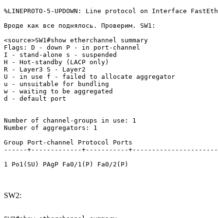
%LINEPROTO-5-UPDOWN: Line protocol on Interface FastEth
Вроде как все поднялось. Проверим. SW1:

<source>SW1#show etherchannel summary 

Flags: D - down P - in port-channel

I - stand-alone s - suspended

H - Hot-standby (LACP only)

R - Layer3 S - Layer2

U - in use f - failed to allocate aggregator

u - unsuitable for bundling

w - waiting to be aggregated

d - default port

Number of channel-groups in use: 1

Number of aggregators: 1

Group Port-channel Protocol Ports

------+-------------+-----------+----------------------
1 Po1(SU) PAgP Fa0/1(P) Fa0/2(P) 
SW2: