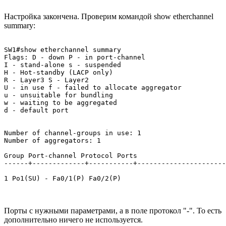
Настройка закончена. Проверим командой show etherchannel
summary:
SW1#show etherchannel summary 

Flags: D - down P - in port-channel

I - stand-alone s - suspended

H - Hot-standby (LACP only)

R - Layer3 S - Layer2

U - in use f - failed to allocate aggregator

u - unsuitable for bundling

w - waiting to be aggregated

d - default port

Number of channel-groups in use: 1

Number of aggregators: 1

Group Port-channel Protocol Ports

------+-------------+-----------+----------------------
1 Po1(SU) - Fa0/1(P) Fa0/2(P) 
Порты с нужными параметрами, а в поле протокол "-". То есть
дополнительно ничего не используется.