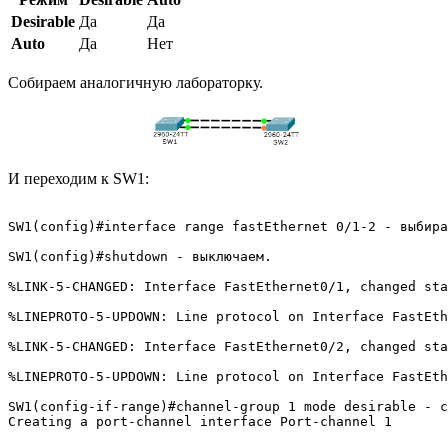
Desirable
Да
Да
Auto
Да
Нет
Собираем аналогичную лабораторку.
И переходим к SW1:
SW1(config)#interface range fastEthernet 0/1-2 - выбира
SW1(config)#shutdown - выключаем.

%LINK-5-CHANGED: Interface FastEthernet0/1, changed sta
%LINEPROTO-5-UPDOWN: Line protocol on Interface FastEth
%LINK-5-CHANGED: Interface FastEthernet0/2, changed sta
%LINEPROTO-5-UPDOWN: Line protocol on Interface FastEth
SW1(config-if-range)#channel-group 1 mode desirable - с
Creating a port-channel interface Port-channel 1