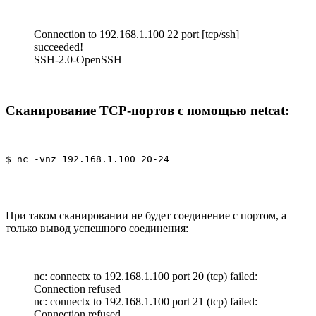
Connection to 192.168.1.100 22 port [tcp/ssh]
succeeded!
SSH-2.0-OpenSSH
Сканирование TCP-портов с помощью netcat:
$ nc -vnz 192.168.1.100 20-24
При таком сканировании не будет соединение с портом, а
только вывод успешного соединения:
nc: connectx to 192.168.1.100 port 20 (tcp) failed:
Connection refused
nc: connectx to 192.168.1.100 port 21 (tcp) failed:
Connection refused