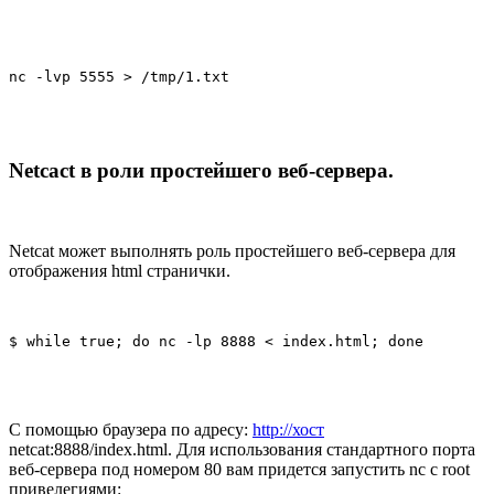
nc -lvp 5555 > /tmp/1.txt
Netcact в роли простейшего веб-сервера.
Netcat может выполнять роль простейшего веб-сервера для
отображения html странички.
$ while true; do nc -lp 8888 < index.html; done
C помощью браузера по адресу:
http://хост
netcat:8888/index.html. Для использования стандартного порта
веб-сервера под номером 80 вам придется запустить nc c root
привелегиями: