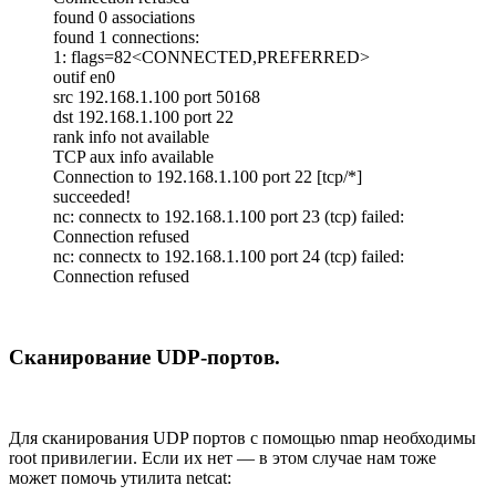
found 0 associations
found 1 connections:
1: flags=82<CONNECTED,PREFERRED>
outif en0
src 192.168.1.100 port 50168
dst 192.168.1.100 port 22
rank info not available
TCP aux info available
Connection to 192.168.1.100 port 22 [tcp/*]
succeeded!
nc: connectx to 192.168.1.100 port 23 (tcp) failed:
Connection refused
nc: connectx to 192.168.1.100 port 24 (tcp) failed:
Connection refused
Сканирование UDP-портов.
Для сканирования UDP портов с помощью nmap необходимы
root привилегии. Если их нет — в этом случае нам тоже
может помочь утилита netcat: