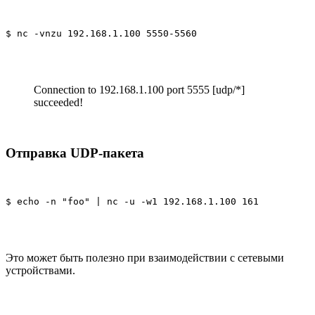
$ nc -vnzu 192.168.1.100 5550-5560
Connection to 192.168.1.100 port 5555 [udp/*]
succeeded!
Отправка UDP-пакета
$ echo -n "foo" | nc -u -w1 192.168.1.100 161
Это может быть полезно при взаимодействии с сетевыми
устройствами.