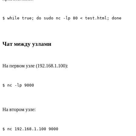
$ while true; do sudo nc -lp 80 < test.html; done
Чат между узлами
На первом узле (192.168.1.100):
$ nc -lp 9000
На втором узле:
$ nc 192.168.1.100 9000