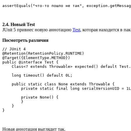
2.4. Новый Test
JUnit 5 привнес новую аннотацию
Test
, которая находится в па
Посмотреть различия
// JUnit 4

@Retention(RetentionPolicy.RUNTIME)

@Target({ElementType.METHOD})

public @interface Test {

    Class<? extends Throwable> expected() default Test.
    long timeout() default 0L;

    public static class None extends Throwable {

        private static final long serialVersionUID = 1L
        private None() {

        }

    }

}
Новая аннотация выглядит так.