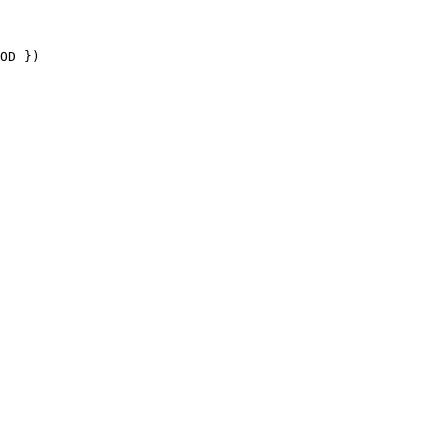
OD })
