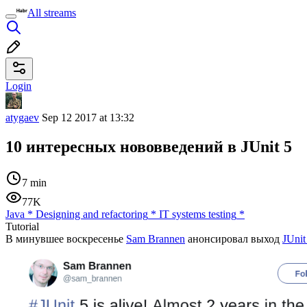
All streams
Login
atygaev
Sep 12 2017 at 13:32
10 интересных нововведений в JUnit 5
7 min
77K
Java
*
Designing and refactoring
*
IT systems testing
*
Tutorial
В минувшее воскресенье
Sam Brannen
анонсировал выход
JUnit