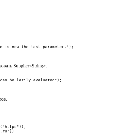
e is now the last parameter.");
вать Supplier<String>.
can be lazily evaluated");
тов.
("https")),

.ru"))
