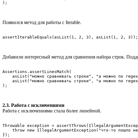
Появился метод для работы с Iterable.
assertIterableEquals(asList(1, 2, 3), asList(1, 2, 3));
Добавили интересный метод для сравнения набора строк. Под
Assertions.assertLinesMatch(

    asList("можно сравнивать строки", "а можно по regex
    asList("можно сравнивать строки", "а можно по regex
2.3. Работа с исключениями
Работа с исключениями стала более линейной.
Throwable exception = assertThrows(IllegalArgumentExcep
    throw new IllegalArgumentException("что-то пошло не
});
