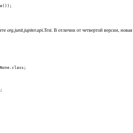
кете
org.junit.jupiter.api.Test
. В отличии от четвертой версии, нова
None.class;

;
