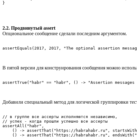
2.2. Продвинутый assert
Опциональное сообщение сделали последним аргументом.
assertEquals(2017, 2017, "The optional assertion messag
В пятой версии для конструирования сообщения можно использо
assertTrue("habr" == "habr", () -> "Assertion messages 
Добавили специальный метод для логической группировки тес
// в группе все ассерты исполняются независимо,

// успех - когда прошли успешно все ассерты

assertAll("habr",

    () -> assertThat("https://habrahabr.ru", startsWith
    () -> assertThat("https://habrahabr.ru", endsWith("