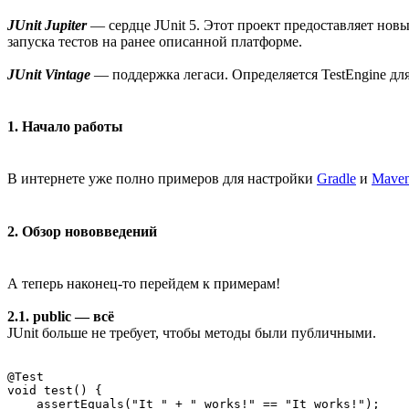
JUnit Jupiter
— сердце JUnit 5. Этот проект предоставляет нов
запуска тестов на ранее описанной платформе.
JUnit Vintage
— поддержка легаси. Определяется TestEngine для 
1. Начало работы
В интернете уже полно примеров для настройки
Gradle
и
Mave
2. Обзор нововведений
А теперь наконец-то перейдем к примерам!
2.1. public — всё
JUnit больше не требует, чтобы методы были публичными.
@Test

void test() {

    assertEquals("It " + " works!" == "It works!");
