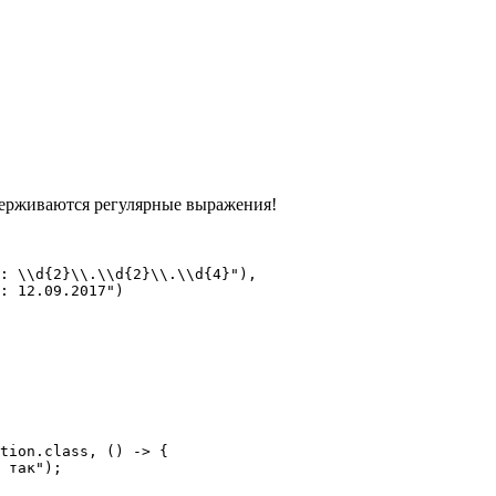
держиваются регулярные выражения!
: \\d{2}\\.\\d{2}\\.\\d{4}"),

: 12.09.2017")

tion.class, () -> {

 так");
