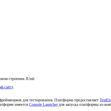
овом строении JUnit:
фф.сайт
).
фреймворков для тестирования. Платформа предоставляет
TestEn
латформе имеется
Console Launcher
для запуска платформы из комм