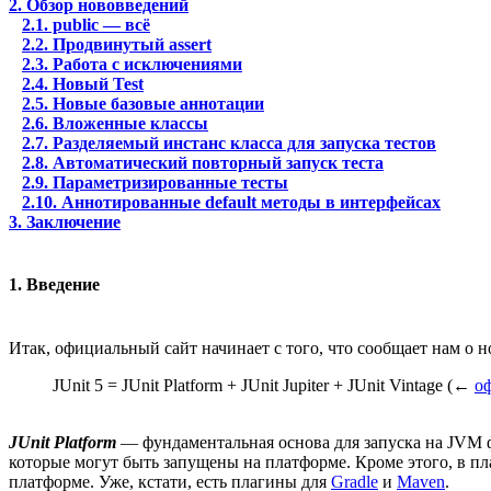
2. Обзор нововведений
2.1. public — всё
2.2. Продвинутый assert
2.3. Работа с исключениями
2.4. Новый Test
2.5. Новые базовые аннотации
2.6. Вложенные классы
2.7. Разделяемый инстанс класса для запуска тестов
2.8. Автоматический повторный запуск теста
2.9. Параметризированные тесты
2.10. Аннотированные default методы в интерфейсах
3. Заключение
1. Введение
Итак, официальный сайт начинает с того, что сообщает нам о н
JUnit 5 = JUnit Platform + JUnit Jupiter + JUnit Vintage (←
о
JUnit Platform
— фундаментальная основа для запуска на JVM 
которые могут быть запущены на платформе. Кроме этого, в п
платформе. Уже, кстати, есть плагины для
Gradle
и
Maven
.