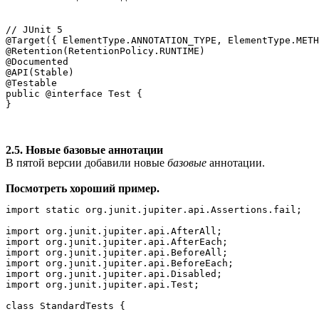
// JUnit 5

@Target({ ElementType.ANNOTATION_TYPE, ElementType.METH
@Retention(RetentionPolicy.RUNTIME)

@Documented

@API(Stable)

@Testable

public @interface Test {

}
2.5. Новые базовые аннотации
В пятой версии добавили новые
базовые
аннотации.
Посмотреть хороший пример.
import static org.junit.jupiter.api.Assertions.fail;

import org.junit.jupiter.api.AfterAll;

import org.junit.jupiter.api.AfterEach;

import org.junit.jupiter.api.BeforeAll;

import org.junit.jupiter.api.BeforeEach;

import org.junit.jupiter.api.Disabled;

import org.junit.jupiter.api.Test;

class StandardTests {
