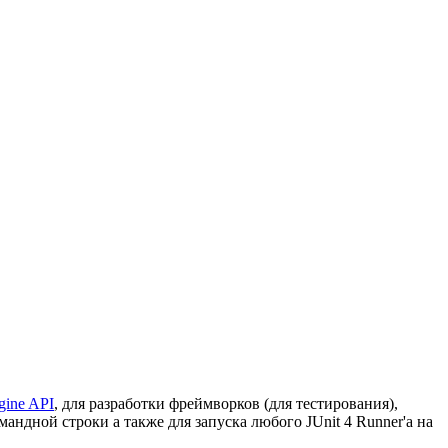
gine API
, для разработки фреймворков (для тестирования),
андной строки а также для запуска любого JUnit 4 Runner'а на