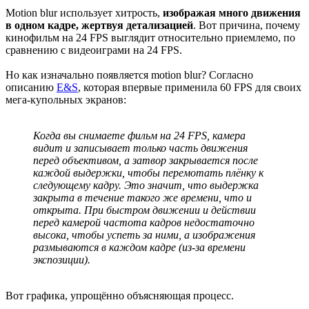
Motion blur использует хитрость,
изображая много движения
в одном кадре, жертвуя детализацией
. Вот причина, почему
кинофильм на 24 FPS выглядит относительно приемлемо, по
сравнению с видеоиграми на 24 FPS.
Но как изначально появляется motion blur? Согласно
описанию
E&S
, которая впервые применила 60 FPS для своих
мега-купольных экранов:
Когда вы снимаете фильм на 24 FPS, камера
видит и записывает только часть движения
перед объективом, а затвор закрывается после
каждой выдержки, чтобы перемотать плёнку к
следующему кадру. Это значит, что выдержка
закрыта в течение такого же времени, что и
открыта. При быстром движении и действии
перед камерой частота кадров недостаточно
высока, чтобы успеть за ними, а изображения
размываются в каждом кадре (из-за времени
экспозиции).
Вот графика, упрощённо объясняющая процесс.