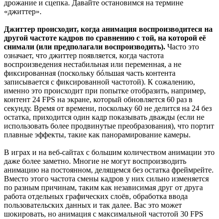
дрожание и сцепка. Давайте остановимся на термине
«джиттер».
Джиттер происходит, когда анимация воспроизводитеся на
другой частоте кадров по сравнению с той, на которой её
снимали (или предполагали воспроизводить).
Часто это
означает, что джиттер появляется, когда частота
воспроизведения нестабильная или переменная, а не
фиксированная (поскольку бóльшая часть контента
записывается с фиксированной частотой). К сожалению,
именно это происходит при попытке отобразить, например,
контент 24 FPS на экране, который обновляется 60 раз в
секунду. Время от времени, поскольку 60 не делится на 24 без
остатка, приходится один кадр показывать дважды (если не
использовать более продвинутые преобразования), что портит
плавные эффекты, такие как панорамирование камеры.
В играх и на веб-сайтах с большим количеством анимации это
даже более заметно. Многие не могут воспроизводить
анимацию на постоянном, делящемся без остатка фреймрейте.
Вместо этого частота смены кадров у них сильно изменяется
по разным причинам, таким как независимая друг от друга
работа отдельных графических слоёв, обработка ввода
пользовательских данных и так далее. Вас это может
шокировать, но анимация с максимальной частотой 30 FPS