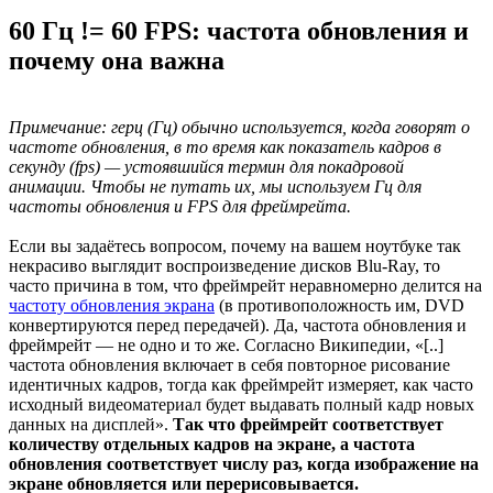
60 Гц != 60 FPS: частота обновления и
почему она важна
Примечание: герц (Гц) обычно используется, когда говорят о
частоте обновления, в то время как показатель кадров в
секунду (fps) — устоявшийся термин для покадровой
анимации. Чтобы не путать их, мы используем Гц для
частоты обновления и FPS для фреймрейта.
Если вы задаётесь вопросом, почему на вашем ноутбуке так
некрасиво выглядит воспроизведение дисков Blu-Ray, то
часто причина в том, что фреймрейт неравномерно делится на
частоту обновления экрана
(в противоположность им, DVD
конвертируются перед передачей). Да, частота обновления и
фреймрейт — не одно и то же. Согласно Википедии, «[..]
частота обновления включает в себя повторное рисование
идентичных кадров, тогда как фреймрейт измеряет, как часто
исходный видеоматериал будет выдавать полный кадр новых
данных на дисплей».
Так что фреймрейт соответствует
количеству отдельных кадров на экране, а частота
обновления соответствует числу раз, когда изображение на
экране обновляется или перерисовывается.