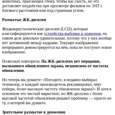
животных, прыгающих сбоку, чтобы вас съесть, но это
доставляет неудобства при просмотре фильмов по ЭЛТ с
близкого расстояния или под странным углом.
Размытые ЖК-дисплеи
Жидкокристаллические дисплеи (LCD), которые
классифицируются как
устройства выборки и хранения
, на
самом деле довольно удивительные, потому что у них вообще
нет затемнений между кадрами. Текущее изображение
непрерывно демонстрируется на нём, пока не поступит новое
изображение.
Позвольте повторить:
На ЖК-дисплеях нет мерцания,
вызванного обновлением экрана, независимо от частоты
обновления
.
Но теперь вы думаете: «Погодите, я недавно выбирал
телевизор, и каждый производитель рекламировал, чёрт
побери, более высокую частоту обновления экрана!» И хотя в
основном это чистый маркетинг, но ЖК-дисплеи с более
высокой частотой обновления решают проблему — просто не
ту, о которой вы думаете.
Зрительное размытие в движении