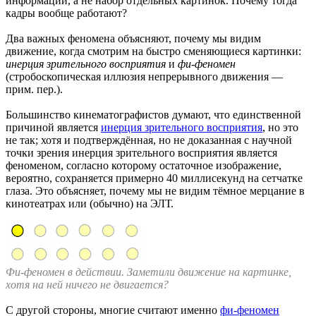
информации, а не набор отдельных картинок. Почему тогда
кадры вообще работают?
Два важных феномена объясняют, почему мы видим
движение, когда смотрим на быстро сменяющиеся картинки:
инерция зрительного восприятия
и
фи-феномен
(стробоскопическая иллюзия непрерывного движения —
прим. пер.).
Большинство кинематографистов думают, что единственной
причиной является
инерция зрительного восприятия
, но это
не так; хотя и подтверждённая, но не доказанная с научной
точки зрения инерция зрительного восприятия является
феноменом, согласно которому остаточное изображение,
вероятно, сохраняется примерно 40 миллисекунд на сетчатке
глаза. Это объясняет, почему мы не видим тёмное мерцание в
кинотеатрах или (обычно) на ЭЛТ.
Фи-феномен в действии. Заметили движение на картинке,
хотя на ней ничего не двигается?
С другой стороны, многие считают именно
фи-феномен