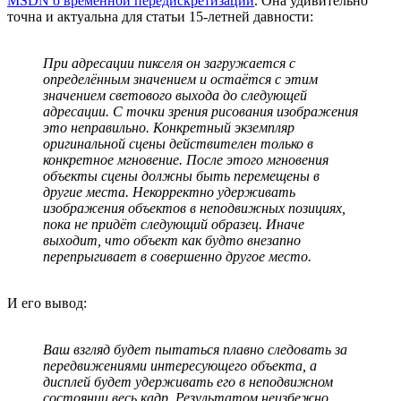
MSDN о временнóй передискретизации
. Она удивительно
точна и актуальна для статьи 15-летней давности:
При адресации пикселя он загружается с
определённым значением и остаётся с этим
значением светового выхода до следующей
адресации. С точки зрения рисования изображения
это неправильно. Конкретный экземпляр
оригинальной сцены действителен только в
конкретное мгновение. После этого мгновения
объекты сцены должны быть перемещены в
другие места. Некорректно удерживать
изображения объектов в неподвижных позициях,
пока не придёт следующий образец. Иначе
выходит, что объект как будто внезапно
перепрыгивает в совершенно другое место.
И его вывод:
Ваш взгляд будет пытаться плавно следовать за
передвижениями интересующего объекта, а
дисплей будет удерживать его в неподвижном
состоянии весь кадр. Результатом неизбежно