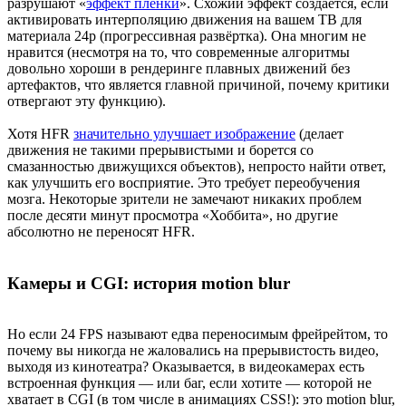
разрушают «
эффект плёнки
». Схожий эффект создаётся, если
активировать интерполяцию движения на вашем ТВ для
материала 24p (прогрессивная развёртка). Она многим не
нравится (несмотря на то, что современные алгоритмы
довольно хороши в рендеринге плавных движений без
артефактов, что является главной причиной, почему критики
отвергают эту функцию).
Хотя HFR
значительно улучшает изображение
(делает
движения не такими прерывистыми и борется со
смазанностью движущихся объектов), непросто найти ответ,
как улучшить его восприятие. Это требует переобучения
мозга. Некоторые зрители не замечают никаких проблем
после десяти минут просмотра «Хоббита», но другие
абсолютно не переносят HFR.
Камеры и CGI: история motion blur
Но если 24 FPS называют едва переносимым фрейрейтом, то
почему вы никогда не жаловались на прерывистость видео,
выходя из кинотеатра? Оказывается, в видеокамерах есть
встроенная функция — или баг, если хотите — которой не
хватает в CGI (в том числе в анимациях CSS!): это motion blur,