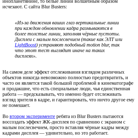
инопланетянине, то белые линии волшебным образом
исчезают. С сайта Blur Busters:
«Из-за движения ваших глаз вертикальные линии
при каждом обновлении кадра размываются в
более толстые линии, заполняя чёрные пустоты.
Дисплеи с малым послесвечием (такие как ЭЛТ или
LightBoost
) устраняют подобный motion blur, так
что этот тест выглядит иначе на таких
дисплеях».
На самом деле эффект отслеживания взглядом различных
объектов никогда невозможно полностью предотвратить, и
часто он является такой большой проблемой в кинематографе
и продакшне, что есть специальные люди, чья единственная
работа — предсказывать, что именно будет отслеживать
взгляд зрителя в кадре, и гарантировать, что ничто другое ему
не помешает.
Во
втором эксперименте
ребята из Blur Busters пытаются
воссоздать эффект ЖК-дисплея по сравнению с экраном с
малым послесвечием, просто вставляя чёрные кадры между
кадрами дисплея — удивительно, но это работает.