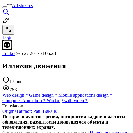
All streams
Login
m1rko
Sep 27 2017 at 06:28
Иллюзия движения
17 min
76K
Web design
*
Game design
*
Mobile applications design
*
Computer Animation
*
Working with video
*
Translation
Original author:
Paul Bakaus
История о чувстве зрения, восприятии кадров и частоты
обновления, размытости движущегося объекта и
телевизионных экранах.
(также см. перевод статьи того же автора «
Иллюзия скорости
»