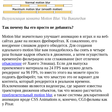
Визуализация захвата Motion Blur. Via Википедия
Так почему бы его просто не добавить?
Motion blur значительно улучшает анимацию в играх и на веб-
сайтах даже на низких фреймрейтах. К сожалению, его
внедрение слишком дорого обходится. Для создания
идеального motion blur вам понадобилось бы снять в четыре
раза больше кадров объекта в движении, а затем осуществить
временнýю фильтрацию или сглаживание (вот отличное
объяснение
от Хьюго Элиаша). Если для выпуска
приемлемого материала на 24 FPS вам нужно делать
рендеринг на 96 FPS, то вместо этого вы можете просто
поднять фреймрейт, так что зачастую это не вариант для
контента, который рендерится в реальном времени.
Исключениями являются видеоигры, где заранее известна
траектория движения объектов, так что можно рассчитать
приблизительный motion blur
, а также системы декларативной
анимации вроде CSS Animations и, конечно, CGI-фильмы как
у Pixar.