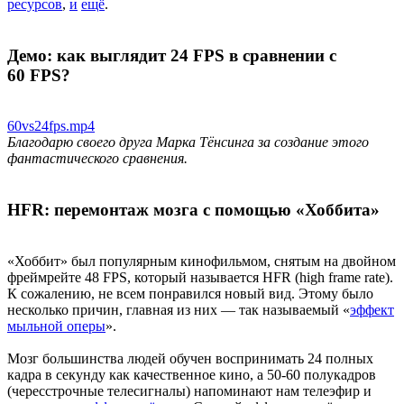
ресурсов
,
и
ещё
.
Демо: как выглядит 24 FPS в сравнении с
60 FPS?
60vs24fps.mp4
Благодарю своего друга Марка Тёнсинга за создание этого
фантастического сравнения.
HFR: перемонтаж мозга с помощью «Хоббита»
«Хоббит» был популярным кинофильмом, снятым на двойном
фреймрейте 48 FPS, который называется HFR (high frame rate).
К сожалению, не всем понравился новый вид. Этому было
несколько причин, главная из них — так называемый «
эффект
мыльной оперы
».
Мозг большинства людей обучен воспринимать 24 полных
кадра в секунду как качественное кино, а 50-60 полукадров
(чересстрочные телесигналы) напоминают нам телеэфир и