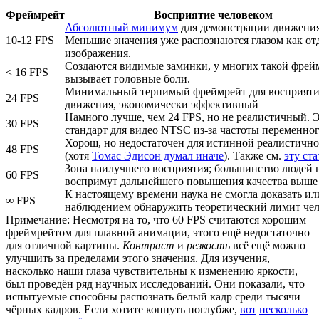
Фреймрейт
Восприятие человеком
Абсолютный минимум
для демонстрации движения
10-12 FPS
Меньшие значения уже распознаются глазом как от
изображения.
Создаются видимые заминки, у многих такой фрей
< 16 FPS
вызывает головные боли.
Минимальный терпимый фреймрейт для восприяти
24 FPS
движения, экономически эффективный
Намного лучше, чем 24 FPS, но не реалистичный. 
30 FPS
стандарт для видео NTSC из-за частоты переменног
Хорош, но недостаточен для истинной реалистичн
48 FPS
(хотя
Томас Эдисон думал иначе
). Также см.
эту ст
Зона наилучшего восприятия; большинство людей 
60 FPS
воспримут дальнейшего повышения качества выше 
К настоящему времени наука не смогла доказать ил
∞ FPS
наблюдением обнаружить теоретический лимит чел
Примечание: Несмотря на то, что 60 FPS считаются хорошим
фреймрейтом для плавной анимации, этого ещё недостаточно
для отличной картины.
Контраст
и
резкость
всё ещё можно
улучшить за пределами этого значения. Для изучения,
насколько наши глаза чувствительны к изменению яркости,
был проведён ряд научных исследований. Они показали, что
испытуемые способны распознать белый кадр среди тысячи
чёрных кадров. Если хотите копнуть поглубже,
вот
несколько