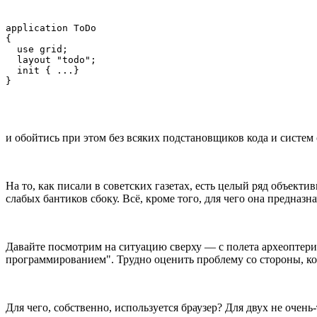
application ToDo

{

  use grid;

  layout "todo";

  init { ...}

}
и обойтись при этом без всяких подстановщиков кода и систем
На то, как писали в советских газетах, есть целый ряд объект
слабых бантиков сбоку. Всё, кроме того, для чего она предназ
Давайте посмотрим на ситуацию сверху — с полета археоптерик
программированием". Трудно оценить проблему со стороны, ког
Для чего, собственно, используется браузер? Для двух не очен