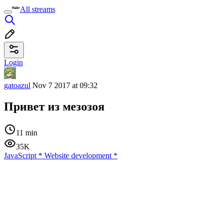
All streams
Login
gatoazul
Nov 7 2017 at 09:32
Привет из мезозоя
11 min
35K
JavaScript
*
Website development
*