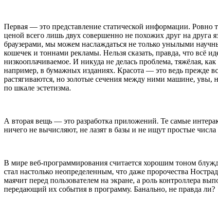
Первая — это представление статической информации. Ровно то
ценой всего лишь двух совершенно не похожих друг на друга я
браузерами, мы можем наслаждаться не только унылыми научн
кошечек и тоннами рекламы. Нельзя сказать, правда, что всё и
низкооплачиваемое. И никуда не делась проблема, тяжёлая, как
например, в бумажных изданиях. Красота — это ведь прежде в
растягиваются, но золотые сечения между ними машине, увы,
по шкале эстетизма.
А вторая вещь — это разработка приложений. Те самые интер
ничего не вычисляют, не лазят в базы и не ищут простые числа
В мире веб-программирования считается хорошим тоном блуждат
стал настолько неопределенным, что даже пророчества Нострада
маячит перед пользователем на экране, а роль контроллера 
передающий их события в программу. Банально, не правда ли?