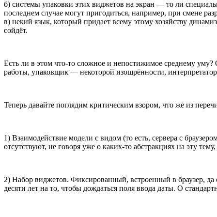
б) системы упаковки этих виджетов на экран — то ли специал
последнем случае могут пригодиться, например, при смене раз
в) некий язык, который придает всему этому хозяйству динам
сойдёт.
Есть ли в этом что-то сложное и непостижимое среднему уму? О
работы, упаковщик — некоторой изощрённости, интерпретатор я
Теперь давайте поглядим критическим взором, что же из перечи
1) Взаимодействие модели с видом (то есть, сервера с браузер
отсутствуют, не говоря уже о каких-то абстракциях на эту т
2) Набор виджетов. Фиксированный, встроенный в браузер, да
десяти лет на то, чтобы дождаться поля ввода даты. О стандар