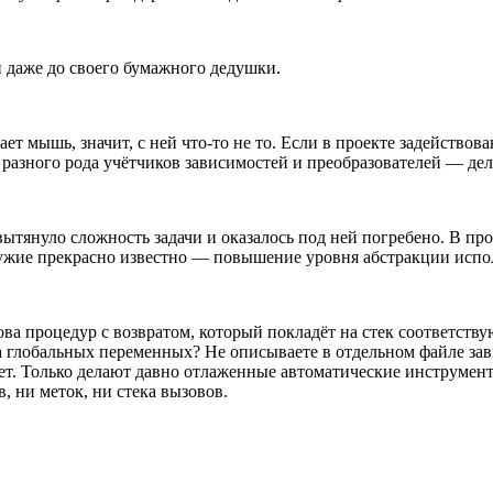
й даже до своего бумажного дедушки.
ет мышь, значит, с ней что-то не то. Если в проекте задействов
азного рода учётчиков зависимостей и преобразователей — дел
ытянуло сложность задачи и оказалось под ней погребено. В пр
ружие прекрасно известно — повышение уровня абстракции испо
ова процедур с возвратом, который покладёт на стек соответству
а глобальных переменных? Не описываете в отдельном файле зав
ает. Только делают давно отлаженные автоматические инструмент
в, ни меток, ни стека вызовов.