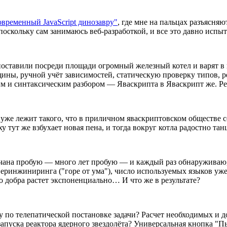
временный JavaScript динозавру"
, где мне на пальцах разъясня
, поскольку сам занимаюсь веб-разработкой, и все это давно исп
поставили посреди площади огромный железный котел и варят в н
ны, ручной учёт зависимостей, статическую проверку типов, ре
 и синтаксическим разбором — Яваскрипта в Яваскрипт же. Реб
м уже лежит такого, что в приличном яваскриптовском обществе
рху тут же взбухает новая пена, и тогда вокруг котла радостно та
о чана пробую — много лет пробую — и каждый раз обнаруживаю,
инжиниринга ("горе от ума"), число используемых языков уже п
о добра растет экспоненциально… И что же в результате?
 по телепатической постановке задачи? Расчет необходимых и д
запуска реактора ядерного звездолёта? Универсальная кнопка "