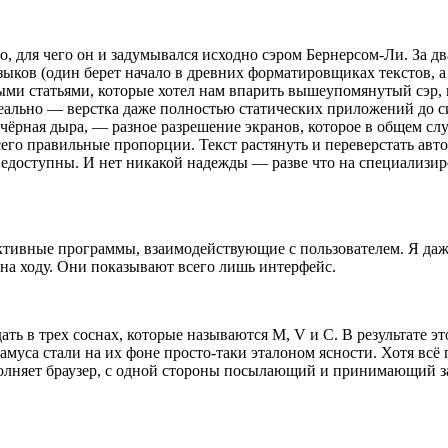
, для чего он и задумывался исходно сэром Бернерсом-Ли. За д
зыков (один берет начало в древних форматировщиках текстов, 
ыми статьями, которые хотел нам впарить вышеупомянутый сэр,
деально — верстка даже полностью статических приложений до си
 чёрная дыра, — разное разрешение экранов, которое в общем слу
сего правильные пропорции. Текст растянуть и переверстать авт
 недоступны. И нет никакой надежды — разве что на специали
активные программы, взаимодействующие с пользователем. Я да
 на ходу. Они показывают всего лишь интерфейс.
ь в трех соснах, которые называются M, V и C. В результате эт
муса стали на их фоне просто-таки эталоном ясности. Хотя всё п
выполняет браузер, с одной стороны посылающий и принимающий 