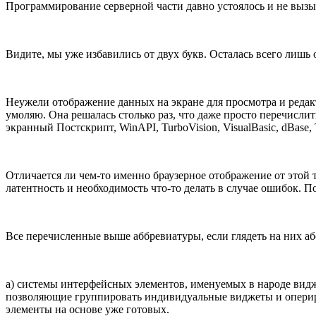
Программирование серверной части давно устоялось и не вызыв
Видите, мы уже избавились от двух букв. Осталась всего лишь
Неужели отображение данных на экране для просмотра и редакт
умоляю. Она решалась столько раз, что даже просто перечислит
экранный Постскрипт, WinAPI, TurboVision, VisualBasic, dBase
Отличается ли чем-то именно браузерное отображение от этой тр
латентность и необходимость что-то делать в случае ошибок. П
Все перечисленные выше аббревиатуры, если глядеть на них абс
а) системы интерфейсных элементов, именуемых в народе видже
позволяющие группировать индивидуальные виджеты и опериров
элементы на основе уже готовых.