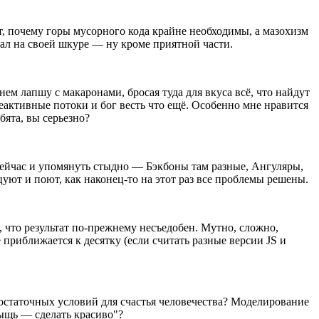
ют, почему горы мусорного кода крайне необходимы, а мазохизм
ытал на своей шкуре — ну кроме приятной части.
ем лапшу с макаронами, бросая туда для вкуса всё, что найдут
активные потоки и бог весть что ещё. Особенно мне нравится
ята, вы серьезно?
 сейчас и упомянуть стыдно — Бэкбоны там разные, Ангуляры,
нцуют и поют, как наконец-то на этот раз все проблемы решены.
 что результат по-прежнему несъедобен. Мутно, сложно,
риближается к десятку (если считать разные версии JS и
остаточных условий для счастья человечества? Моделирование
Пыщь — сделать красиво"?