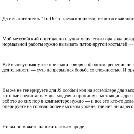
Да нет, дневничок "To Do" с тремя кнопками, не дотягивающи
Мой мезозойский опыт давно научил меня: если гора кода рожда
нормальной работы нужно вызывать пяток-другой костылей — р
Всё вышеупомянутые признаки говорят об одном: решение не в
деятельности — суть непрерывная борьба со сложностью. И о
Вы же не генерируете для JS особый код на ассемблере для выз
которые соединят вам два модуля и пропишут настоящие адрес
всё это до сих пор в компьютере нужно — и всё это кто-то дел
оперируете на гораздо более высоком уровне, где нет ни адресо
Но вы не можете написать что-то вроде