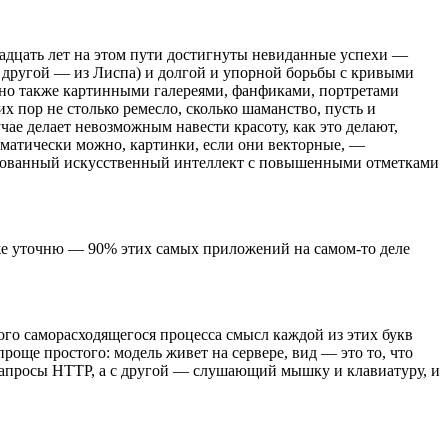
вадцать лет на этом пути достигнуты невиданные успехи —
а другой — из Лиспа) и долгой и упорной борьбы с кривыми
 но также картинными галереями, фанфиками, портретами
х пор не столько ремесло, сколько шаманство, пусть и
чае делает невозможным навести красоту, как это делают,
оматически можно, картинки, если они векторные, —
зированный искусственный интеллект с повышенными отметками
же уточню — 90% этих самых приложений на самом-то деле
ого саморасходящегося процесса смысл каждой из этих букв
роще простого: модель живет на сервере, вид — это то, что
запросы HTTP, а с другой — слушающий мышку и клавиатуру, и