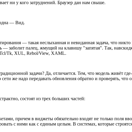
ает ни у кого затруднений. Браузер дан нам свыше.
 одна — Вид.
ирования — такая неслыханная и невиданная задача, что никто н
ь — заболит палец, жмущий на клавишу "запятая". Так, навскидк
, Tcl/Tk, XUL, Rebol/View, XAML.
адиционной задачи? Да, отличается. Тем, что модель живёт где-то
о сети же надо передавать обновления обратно и проверять, что 
трактно, состоят из трех больших частей:
тами, причем в виджеты обязательно входят не только поля вво
ать с ними как с единым целым. В системах, которые строятся