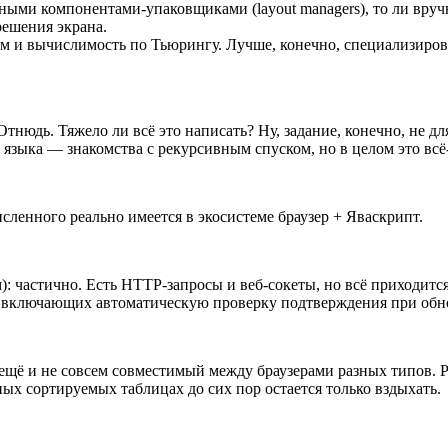
ьными компонентами-упаковщиками (layout managers), то ли вру
решения экрана.
изм и вычислимость по Тьюрингу. Лучше, конечно, специализир
тнюдь. Тяжело ли всё это написать? Ну, задание, конечно, не д
зыка — знакомства с рекурсивным спуском, но в целом это всё-
сленного реально имеется в экосистеме браузер + Яваскрипт.
ом): частично. Есть HTTP-запросы и веб-сокеты, но всё приходит
ему, включающих автоматическую проверку подтверждения при об
 ещё и не совсем совместимый между браузерами разных типов.
тных сортируемых таблицах до сих пор остается только вздыхать.