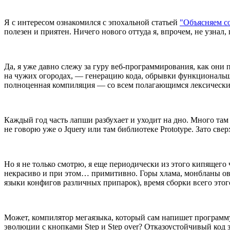
Я с интересом ознакомился с эпохальной статьей
"Объясняем со
полезен и приятен. Ничего нового оттуда я, впрочем, не узнал
Да, я уже давно слежу за гуру веб-программирования, как они 
на чужих огородах, — генерацию кода, обрывки функциональщи
полноценная компиляция — со всем полагающимся лексическим
Каждый год часть лапши разбухает и уходит на дно. Много та
не говорю уже о Jquery или там библиотеке Prototype. Зато све
Но я не только смотрю, я еще периодически из этого кипящег
некрасиво и при этом… примитивно. Горы хлама, монбланы овер
языки конфигов различных припарок), время сборки всего этог
Может, компилятор мегаязыка, который сам напишет программу
эволюции с кнопками Step и Step over? Отказоустойчивый код 