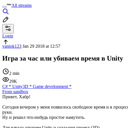
All streams
Login
vaniok123
Jan 29 2018 at 12:57
Игра за час или убиваем время в Unity
2 min
29K
C#
*
Unity3D
*
Game development
*
From sandbox
Привет, Хабр!
Сегодня вечером у меня появилось свободное время и в процес
руки.
Ну и решил что-нибудь простое намутить.
Для начала откроем Unity и создадим проект (3D).