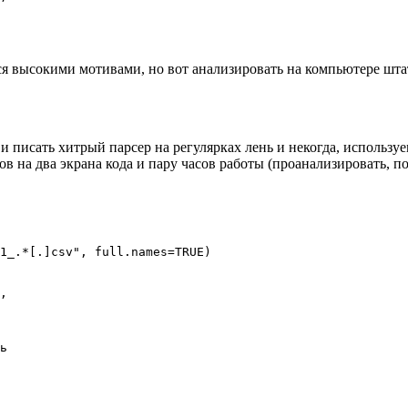
лся высокими мотивами, но вот анализировать на компьютере ш
 и писать хитрый парсер на регулярках лень и некогда, используе
в на два экрана кода и пару часов работы (проанализировать, по
1_.*[.]csv", full.names=TRUE)

, 

ь
