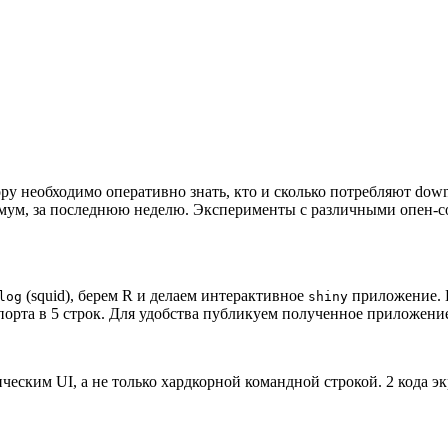
ру необходимо оперативно знать, кто и сколько потребляют dow
симум, за последнюю неделю. Эксперименты с различными опен-с
(squid), берем R и делаем интерактивное
приложение. 
log
shiny
орта в 5 строк. Для удобства публикуем полученное приложени
ическим UI, а не только хардкорной командной строкой. 2 кода