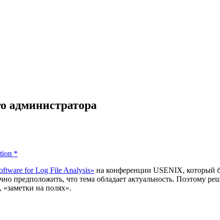
го администратора
tion
*
oftware for Log File Analysis»
на конференции USENIX, который бы
ично предположить, что тема обладает актуальность. Поэтому ре
 «заметки на полях».