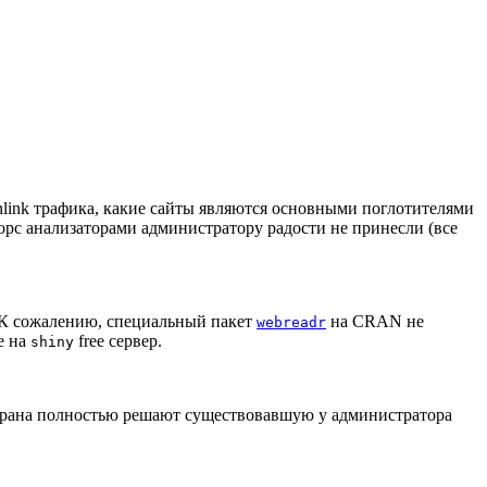
nlink трафика, какие сайты являются основными поглотителями
орс анализаторами администратору радости не принесли (все
К сожалению, специальный пакет
на CRAN не
webreadr
е на
free сервер.
shiny
 экрана полностью решают существовавшую у администратора