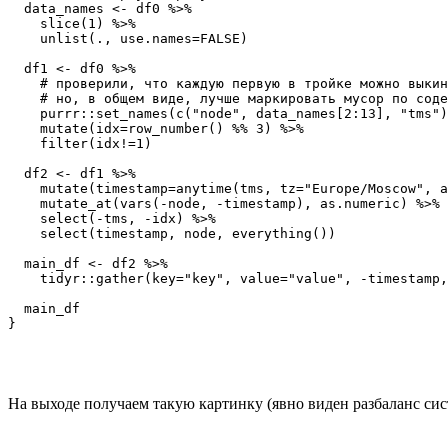
  data_names <- df0 %>%

    slice(1) %>% 

    unlist(., use.names=FALSE)

  df1 <- df0 %>%

    # проверили, что каждую первую в тройке можно выкин
    # но, в общем виде, лучше маркировать мусор по соде
    purrr::set_names(c("node", data_names[2:13], "tms")
    mutate(idx=row_number() %% 3) %>%

    filter(idx!=1)

  df2 <- df1 %>%

    mutate(timestamp=anytime(tms, tz="Europe/Moscow", a
    mutate_at(vars(-node, -timestamp), as.numeric) %>%

    select(-tms, -idx) %>%

    select(timestamp, node, everything()) 

  main_df <- df2 %>%

    tidyr::gather(key="key", value="value", -timestamp,
  main_df

}
На выходе получаем такую картинку (явно виден разбаланс сис