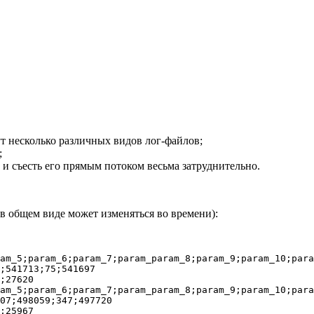
ут несколько различных видов лог-файлов;
;
 и съесть его прямым потоком весьма затруднительно.
в общем виде может изменяться во времени):
am_5;param_6;param_7;param_param_8;param_9;param_10;para
;541713;75;541697

;27620

am_5;param_6;param_7;param_param_8;param_9;param_10;para
07;498059;347;497720

;25967