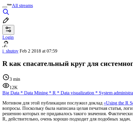
All streams
Login
i_shutov
Feb 2 2018 at 07:59
R как спасательный круг для системно
3 min
12K
Big Data
*
Data Mining
*
R
*
Data visualization
*
System administra
Мотивом для этой публикации послужил доклад
«Using the R S
вопросы. Поскольку была написана целая печатная статья, лог
решению которых не придавалось такого значения. Фактически,
R, действительно, очень хорошо подходит для подобных задач.