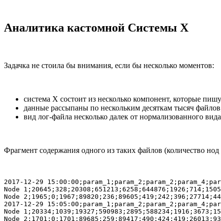
Аналитика кастомной Системы X
Задачка не стоила бы внимания, если бы несколько моментов:
cистема X состоит из несколько компонент, которые пиш
данные рассыпаны по нескольким десяткам тысяч файлов
вид лог-файла несколько далек от нормализованного вида
Фрагмент содержания одного из таких файлов (количество нод 
2017-12-29 15:00:00;param_1;param_2;param_2;param_4;par
Node 1;20645;328;20308;651213;6258;644876;1926;714;1505
Node 2;1965;0;1967;89820;236;89605;419;242;396;27714;44
2017-12-29 15:05:00;param_1;param_2;param_2;param_4;par
Node 1;20334;1039;19327;590983;2895;588234;1916;3673;15
Node 2;1701;0;1701;89685;259;89417;490;424;419;26013;93