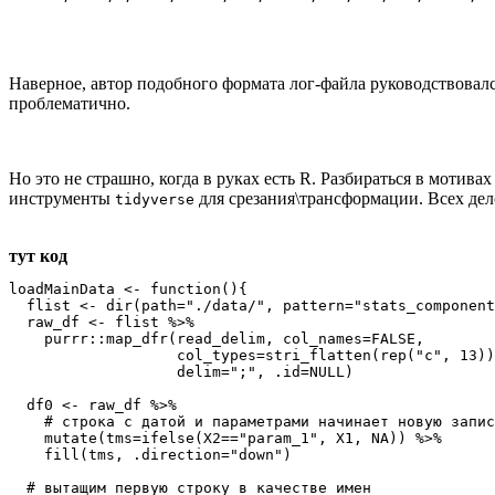
Наверное, автор подобного формата лог-файла руководствова
проблематично.
Но это не страшно, когда в руках есть R. Разбираться в мотивах
инструменты
для срезания\трансформации. Всех дело
tidyverse
тут код
loadMainData <- function(){

  flist <- dir(path="./data/", pattern="stats_component
  raw_df <- flist %>% 

    purrr::map_dfr(read_delim, col_names=FALSE, 

                   col_types=stri_flatten(rep("c", 13))
                   delim=";", .id=NULL)

  df0 <- raw_df %>%

    # строка с датой и параметрами начинает новую запис
    mutate(tms=ifelse(X2=="param_1", X1, NA)) %>%

    fill(tms, .direction="down")

  # вытащим первую строку в качестве имен
