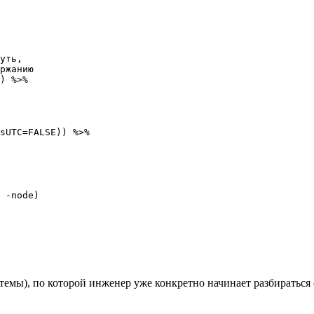
уть, 

ржанию

) %>%

sUTC=FALSE)) %>%

 -node)

темы), по которой инженер уже конкретно начинает разбираться