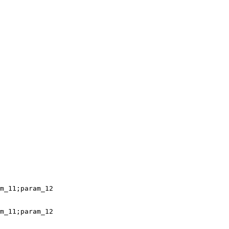
m_11;param_12

m_11;param_12
