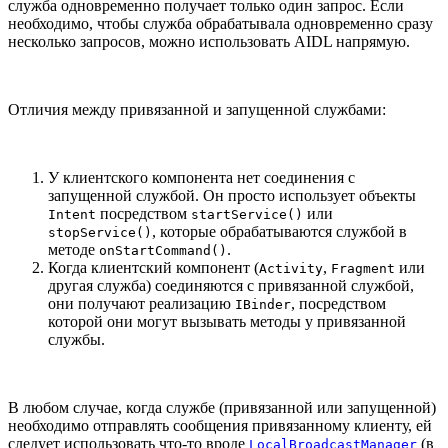
служба одновременно получает только один запрос. Если
необходимо, чтобы служба обрабатывала одновременно сразу
несколько запросов, можно использовать AIDL напрямую.
Отличия между привязанной и запущенной службами:
У клиентского компонента нет соединения с
запущенной службой. Он просто использует объекты
посредством
или
Intent
startService()
, которые обрабатываются службой в
stopService()
методе
.
onStartCommand()
Когда клиентский компонент (
,
или
Activity
Fragment
другая служба) соединяются с привязанной службой,
они получают реализацию
, посредством
IBinder
которой они могут вызывать методы у привязанной
службы.
В любом случае, когда службе (привязанной или запущенной)
необходимо отправлять сообщения привязанному клиенту, ей
следует использовать что-то вроде
(в
LocalBroadcastManager