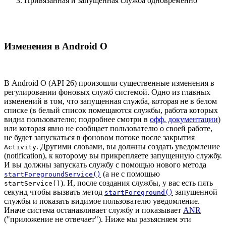
Привязанная и запущенная служба одновременно
Изменения в Android O
В Android O (API 26) произошли существенные изменения в
регулировании фоновых служб системой. Одно из главных
изменений в том, что запущенная служба, которая не в белом
списке (в белый список помещаются службы, работа которых
видна пользователю; подробнее смотри в
офф. документации
)
или которая явно не сообщает пользователю о своей работе,
не будет запускаться в фоновом потоке после закрытия
. Другими словами, вы должны создать уведомление
Activity
(notification), к которому вы прикрепляете запущенную службу.
И вы должны запускать службу с помощью нового метода
(а не с помощью
startForegroundService()
). И, после создания службы, у вас есть пять
startService()
секунд чтобы вызвать метод
запущенной
startForeground()
службы и показать видимое пользователю уведомление.
Иначе система останавливает службу и показывает
ANR
("приложение не отвечает"). Ниже мы разъясняем эти