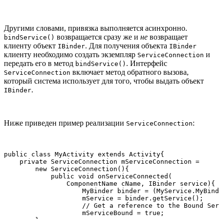
Другими словами, привязка выполняется асинхронно.
возвращается сразу же и
не
возвращает
bindService()
клиенту объект
. Для получения объекта
IBinder
IBinder
клиенту необходимо создать экземпляр
и
ServiceConnection
передать его в метод
. Интерфейс
bindService()
включает метод обратного вызова,
ServiceConnection
который система использует для того, чтобы выдать объект
.
IBinder
Ниже приведен пример реализации
:
ServiceConnection
public class MyActivity extends Activity{

    private ServiceConnection mServiceConnection = 

        new ServiceConnection(){

            public void onServiceConnected(

                ComponentName cName, IBinder service){

                    MyBinder binder = (MyService.MyBind
                    mService = binder.getService(); 

                    // Get a reference to the Bound Ser
                    mServiceBound = true;
