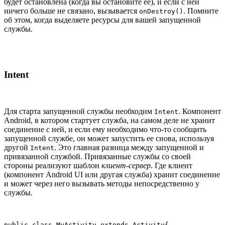
будет остановлена (когда вы остановите ее), и если с ней
ничего больше не связано, вызывается
. Помните
onDestroy()
об этом, когда выделяете ресурсы для вашей запущенной
службы.
Intent
Для старта запущенной службы необходим
. Компонент
Intent
Android, в котором стартует служба, на самом деле не хранит
соединение с ней, и если ему необходимо что-то сообщить
запущенной службе, он может запустить ее снова, используя
другой
. Это главная разница между запущенной и
Intent
привязанной службой. Привязанные службы со своей
стороны реализуют шаблон
клиент-сервер
. Где клиент
(компонент Android UI или другая служба) хранит соединение
и может через него вызывать методы непосредственно у
службы.
public class MyActivity extends Activity{
