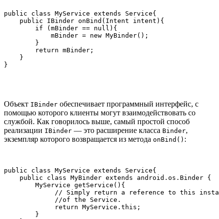
public class MyService extends Service{

    public IBinder onBind(Intent intent){

        if (mBinder == null){

            mBinder = new MyBinder();

        }

        return mBinder;

    }

}
Объект
обеспечивает программный интерфейс, с
IBinder
помощью которого клиенты могут взаимодействовать со
службой. Как говорилось выше, самый простой способ
реализации
— это расширение класса
,
IBinder
Binder
экземпляр которого возвращается из метода
:
onBind()
public class MyService extends Service{

    public class MyBinder extends android.os.Binder {

        MyService getService(){

             // Simply return a reference to this insta
             //of the Service.            

             return MyService.this; 

        }
