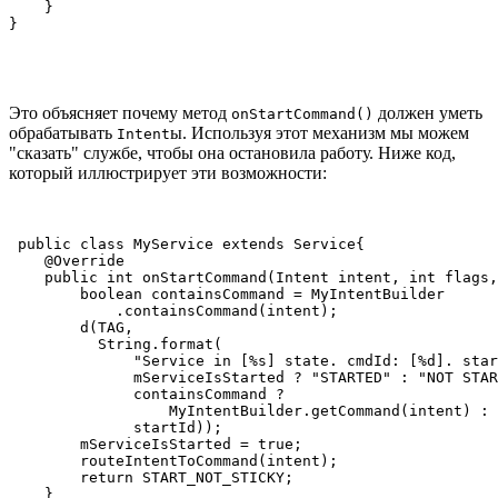
    }

}
Это объясняет почему метод
должен уметь
onStartCommand()
обрабатывать
ы. Используя этот механизм мы можем
Intent
"сказать" службе, чтобы она остановила работу. Ниже код,
который иллюстрирует эти возможности:
 public class MyService extends Service{

    @Override

    public int onStartCommand(Intent intent, int flags,
        boolean containsCommand = MyIntentBuilder

            .containsCommand(intent);

        d(TAG,

          String.format(

              "Service in [%s] state. cmdId: [%d]. star
              mServiceIsStarted ? "STARTED" : "NOT STAR
              containsCommand ? 

                  MyIntentBuilder.getCommand(intent) : 
              startId));

        mServiceIsStarted = true;

        routeIntentToCommand(intent);

        return START_NOT_STICKY;

    }
