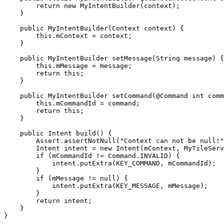
        return new MyIntentBuilder(context);

    }

    public MyIntentBuilder(Context context) {

        this.mContext = context;

    }

    public MyIntentBuilder setMessage(String message) {

        this.mMessage = message;

        return this;

    }

    public MyIntentBuilder setCommand(@Command int comm
        this.mCommandId = command;

        return this;

    }

    public Intent build() {

        Assert.assertNotNull("Context can not be null!"
        Intent intent = new Intent(mContext, MyTileServ
        if (mCommandId != Command.INVALID) {

            intent.putExtra(KEY_COMMAND, mCommandId);

        }

        if (mMessage != null) {

            intent.putExtra(KEY_MESSAGE, mMessage);

        }

        return intent;

    } 

}