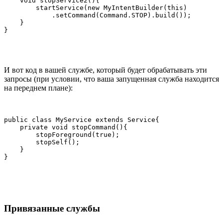
    void stopService2(){

        startService(new MyIntentBuilder(this)

            .setCommand(Command.STOP).build());

    }

}
И вот код в вашей службе, который будет обрабатывать эти
запросы (при условии, что ваша запущенная служба находится
на переднем плане):
public class MyService extends Service{

    private void stopCommand(){

        stopForeground(true);

        stopSelf();

    }

}
Привязанные службы