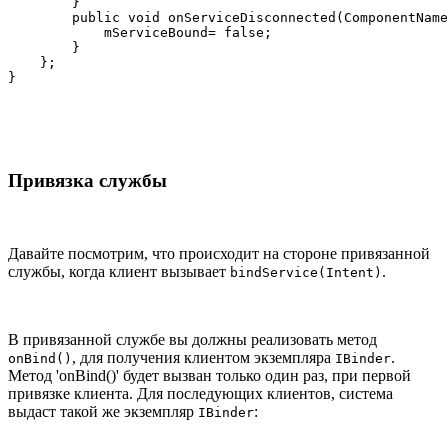
        }

        public void onServiceDisconnected(ComponentName
            mServiceBound= false;

        }

    };

}
Привязка службы
Давайте посмотрим, что происходит на стороне привязанной
службы, когда клиент вызывает
.
bindService(Intent)
В привязанной службе вы должны реализовать метод
, для получения клиентом экземпляра
.
onBind()
IBinder
Метод 'onBind()' будет вызван только один раз, при первой
привязке клиента. Для последующих клиентов, система
выдаст такой же экземпляр
:
IBinder