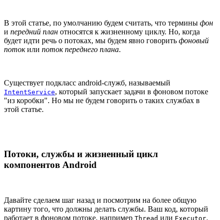
В этой статье, по умолчанию будем считать, что термины
фон
и
передний план
относятся к жизненному циклу. Но, когда
будет идти речь о потоках, мы будем явно говорить
фоновый
поток
или
поток переднего плана
.
Существует подкласс android-служб, называемый
, который запускает задачи в фоновом потоке
IntentService
"из коробки". Но мы не будем говорить о таких службах в
этой статье.
Потоки, службы и жизненный цикл
компонентов Android
Давайте сделаем шаг назад и посмотрим на более общую
картину того, что должны делать службы. Ваш код, который
работает в фоновом потоке, например
или
,
Thread
Executor