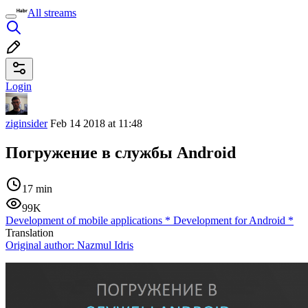
All streams
Login
ziginsider
Feb 14 2018 at 11:48
Погружение в службы Android
17 min
99K
Development of mobile applications
*
Development for Android
*
Translation
Original author:
Nazmul Idris