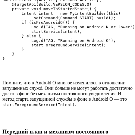
    @TargetApi(Build.VERSION_CODES.O)

    private void moveToStartedState() {

        Intent intent = new MyIntentBuilder(this)

            .setCommand(Command.START).build();

        if (isPreAndroidO()) {

            Log.d(TAG, "Running on Android N or lower")
            startService(intent);

        } else {

            Log.d(TAG, "Running on Android O");

            startForegroundService(intent);

        }

    }

}
Помните, что в Android O многое изменилось в отношении
запущенных служб. Они больше не могут работать достаточно
долго в фоне без механизма постоянного уведомления. И
метод старта запущенной службы в фоне в Android O — это
.
startForegroundService(Intent)
Передний план и механизм постоянного