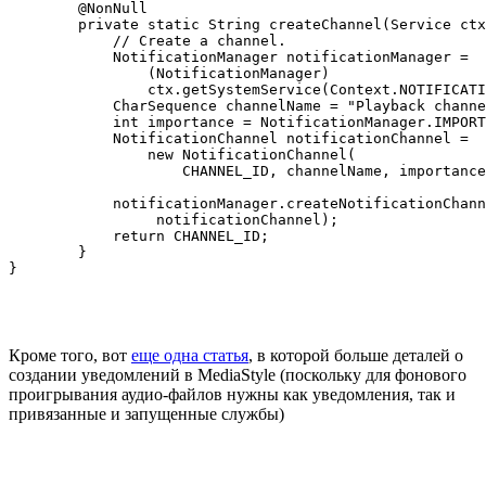
        @NonNull

        private static String createChannel(Service ctx
            // Create a channel.

            NotificationManager notificationManager =

                (NotificationManager) 

                ctx.getSystemService(Context.NOTIFICATI
            CharSequence channelName = "Playback channe
            int importance = NotificationManager.IMPORT
            NotificationChannel notificationChannel =

                new NotificationChannel(

                    CHANNEL_ID, channelName, importance
            notificationManager.createNotificationChann
                 notificationChannel);

            return CHANNEL_ID;

        }

}
Кроме того, вот
еще одна статья
, в которой больше деталей о
создании уведомлений в MediaStyle (поскольку для фонового
проигрывания аудио-файлов нужны как уведомления, так и
привязанные и запущенные службы)