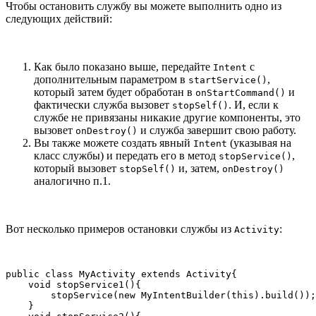
Чтобы остановить службу вы можете выполнить одно из
следующих действий:
Как было показано выше, передайте
с
Intent
дополнительным параметром в
,
startService()
который затем будет обработан в
и
onStartCommand()
фактически служба вызовет
. И, если к
stopSelf()
службе не привязаны никакие другие компоненты, это
вызовет
и служба завершит свою работу.
onDestroy()
Вы также можете создать явный
(указывая на
Intent
класс службы) и передать его в метод
,
stopService()
который вызовет
и, затем,
stopSelf()
onDestroy()
аналогично п.1.
Вот несколько примеров остановки службы из
:
Activity
public class MyActivity extends Activity{

    void stopService1(){

        stopService(new MyIntentBuilder(this).build());

    }
