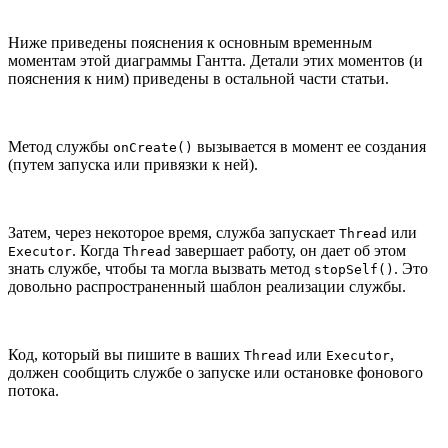
Ниже приведены пояснения к основным временн
ы
м
моментам этой диаграммы Гантта. Детали этих моментов (и
пояснения к ним) приведены в остальной части статьи.
Метод службы
вызывается в момент ее создания
onCreate()
(путем запуска или привязки к ней).
Затем, через некоторое время, служба запускает
или
Thread
. Когда
завершает работу, он дает об этом
Executor
Thread
знать службе, чтобы та могла вызвать метод
. Это
stopSelf()
довольно распространенный шаблон реализации службы.
Код, который вы пишите в ваших
или
,
Thread
Executor
должен сообщить службе о запуске или остановке фонового
потока.