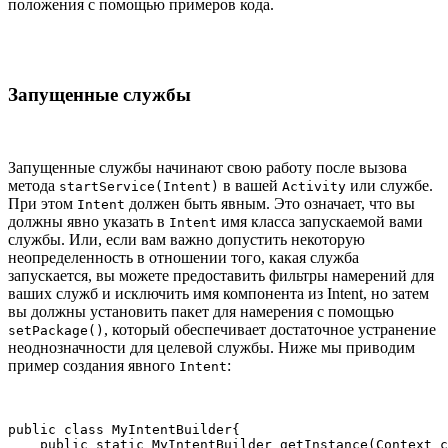
положения с помощью примеров кода.
Запущенные службы
Запущенные службы начинают свою работу после вызова
метода
в вашей
или службе.
startService(Intent)
Activity
При этом
должен быть явным. Это означает, что вы
Intent
должны явно указать в
имя класса запускаемой вами
Intent
службы. Или, если вам важно допустить некоторую
неопределенность в отношении того, какая служба
запускается, вы можете предоставить фильтры намерений для
ваших служб и исключить имя компонента из Intent, но затем
вы должны установить пакет для намерения с помощью
, который обеспечивает достаточное устранение
setPackage()
неоднозначности для целевой службы. Ниже мы приводим
пример создания явного
:
Intent
public class MyIntentBuilder{

    public static MyIntentBuilder getInstance(Context c