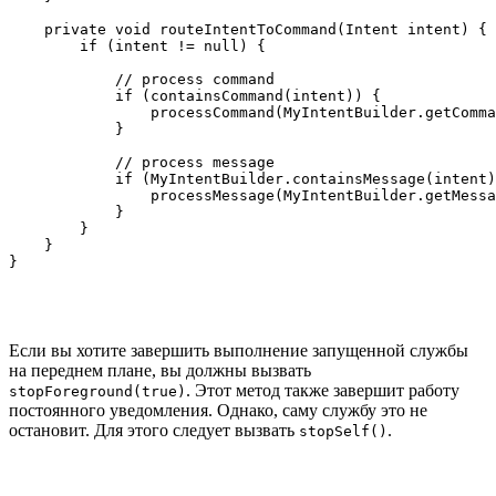
    private void routeIntentToCommand(Intent intent) {

        if (intent != null) {

            // process command

            if (containsCommand(intent)) {

                processCommand(MyIntentBuilder.getComma
            }

            // process message

            if (MyIntentBuilder.containsMessage(intent)
                processMessage(MyIntentBuilder.getMessa
            }

        }

    }

}
Если вы хотите завершить выполнение запущенной службы
на переднем плане, вы должны вызвать
. Этот метод также завершит работу
stopForeground(true)
постоянного уведомления. Однако, саму службу это не
остановит. Для этого следует вызвать
.
stopSelf()