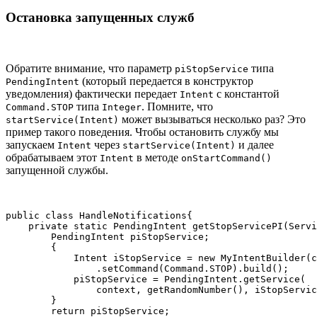
Остановка запущенных служб
Обратите внимание, что параметр
типа
piStopService
(который передается в конструктор
PendingIntent
уведомления) фактически передает
с константой
Intent
типа
. Помните, что
Command.STOP
Integer
может вызываться несколько раз? Это
startService(Intent)
пример такого поведения. Чтобы остановить службу мы
запускаем
через
и далее
Intent
startService(Intent)
обрабатываем этот
в методе
Intent
onStartCommand()
запущенной службы.
public class HandleNotifications{

    private static PendingIntent getStopServicePI(Servi
        PendingIntent piStopService;

        {

            Intent iStopService = new MyIntentBuilder(c
                .setCommand(Command.STOP).build();

            piStopService = PendingIntent.getService(

                context, getRandomNumber(), iStopServic
        }

        return piStopService;
