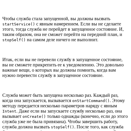
Чтобы служба стала запущенной, вы должны вызвать
с явным намерением. Если вы не сделаете
startService()
этого, тогда служба не перейдет в запущенное состояние. И,
таким образом, она не сможет перейти на передний план, и
на самом деле ничего не выполнит.
stopSelf()
Итак, если вы не перевели службу в запущенное состояние,
вы не сможете прикрепить ее к уведомлению. Это довольно
важные вещи, о которых вы должны помнить, когда вам
нужно перевести службу в запущенное состояние.
Служба может быть запущена несколько раз. Каждый раз,
когда она запускается, вызывается
. Этому
onStartCommand()
методу передается несколько параметров наряду с явным
. Даже если вы запускаете службу несколько раз, она
Intent
вызывает
только однажды (конечно, если до этого
onCreate()
служба уже не была привязана). Чтобы завершить работу,
служба должна вызвать
. После того, как служба
stopSelf()