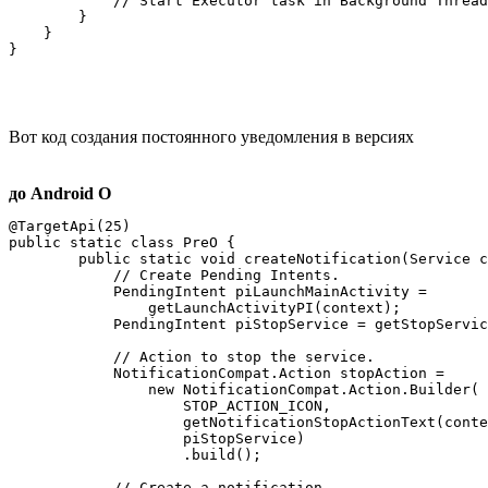
            // Start Executor task in Background Thread
        } 

    }

}
Вот код создания постоянного уведомления в версиях
до Android O
@TargetApi(25)

public static class PreO {

        public static void createNotification(Service c
            // Create Pending Intents.

            PendingIntent piLaunchMainActivity = 

                getLaunchActivityPI(context);

            PendingIntent piStopService = getStopServic
            // Action to stop the service.

            NotificationCompat.Action stopAction =

                new NotificationCompat.Action.Builder(

                    STOP_ACTION_ICON,

                    getNotificationStopActionText(conte
                    piStopService)

                    .build();

            // Create a notification.
