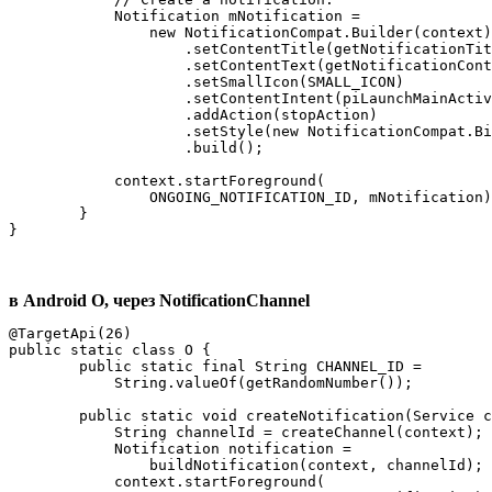
            Notification mNotification =

                new NotificationCompat.Builder(context)

                    .setContentTitle(getNotificationTit
                    .setContentText(getNotificationCont
                    .setSmallIcon(SMALL_ICON)

                    .setContentIntent(piLaunchMainActiv
                    .addAction(stopAction)

                    .setStyle(new NotificationCompat.Bi
                    .build();

            context.startForeground(

                ONGOING_NOTIFICATION_ID, mNotification)
        }

}
в Android O, через NotificationChannel
@TargetApi(26)

public static class O {

        public static final String CHANNEL_ID = 

            String.valueOf(getRandomNumber());

        public static void createNotification(Service c
            String channelId = createChannel(context);

            Notification notification = 

                buildNotification(context, channelId);

            context.startForeground(
