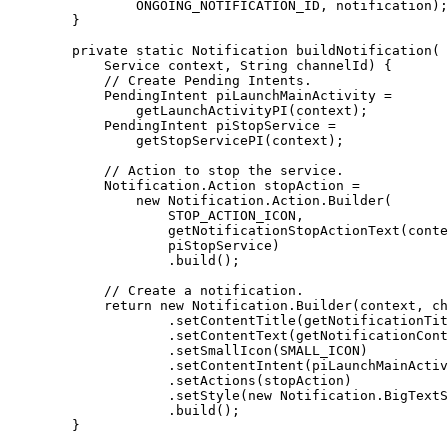
                ONGOING_NOTIFICATION_ID, notification);

        }

        private static Notification buildNotification(

            Service context, String channelId) {

            // Create Pending Intents.

            PendingIntent piLaunchMainActivity = 

                getLaunchActivityPI(context);

            PendingIntent piStopService = 

                getStopServicePI(context);

            // Action to stop the service.

            Notification.Action stopAction = 

                new Notification.Action.Builder(

                    STOP_ACTION_ICON,

                    getNotificationStopActionText(conte
                    piStopService)

                    .build();

            // Create a notification.

            return new Notification.Builder(context, ch
                    .setContentTitle(getNotificationTit
                    .setContentText(getNotificationCont
                    .setSmallIcon(SMALL_ICON)

                    .setContentIntent(piLaunchMainActiv
                    .setActions(stopAction)

                    .setStyle(new Notification.BigTextS
                    .build();

        }
