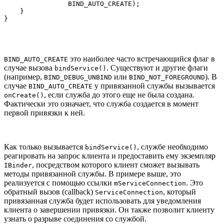
                BIND_AUTO_CREATE);

    }

}
это наиболее часто встречающийся флаг в
BIND_AUTO_CREATE
случае вызова
. Существуют и другие флаги
bindService()
(например,
или
). В
BIND_DEBUG_UNBIND
BIND_NOT_FOREGROUND
случае
у привязанной службы вызывается
BIND_AUTO_CREATE
, если служба до этого еще не была создана.
onCreate()
Фактически это означает, что служба создается в момент
первой привязки к ней.
Как только вызывается
, службе необходимо
bindService()
реагировать на запрос клиента и предоставить ему экземпляр
, посредством которого клиент сможет вызывать
IBinder
методы привязанной службы. В примере выше, это
реализуется с помощью ссылки
. Это
mServiceConnection
обратный вызов (callback)
, который
ServiceConnection
привязанная служба будет использовать для уведомления
клиента о завершении привязки. Он также позволит клиенту
узнать о разрыве соединения со службой.