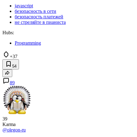
javascript
безопасность в сети
безопасность платежей
не стреляйте в пианиста
Hubs:
Programming
+37
54
89
39
Karma
@olegon-ru