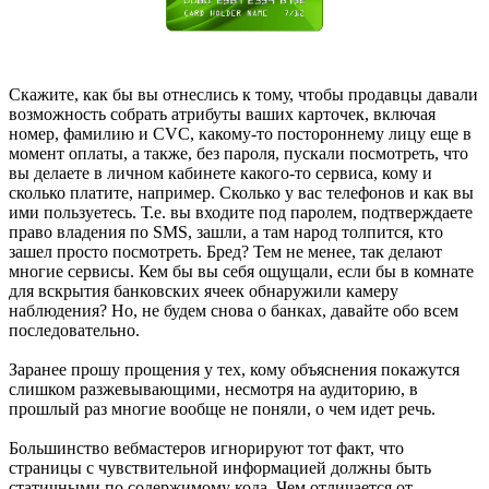
Скажите, как бы вы отнеслись к тому, чтобы продавцы давали
возможность собрать атрибуты ваших карточек, включая
номер, фамилию и CVC, какому-то постороннему лицу еще в
момент оплаты, а также, без пароля, пускали посмотреть, что
вы делаете в личном кабинете какого-то сервиса, кому и
сколько платите, например. Сколько у вас телефонов и как вы
ими пользуетесь. Т.е. вы входите под паролем, подтверждаете
право владения по SMS, зашли, а там народ толпится, кто
зашел просто посмотреть. Бред? Тем не менее, так делают
многие сервисы. Кем бы вы себя ощущали, если бы в комнате
для вскрытия банковских ячеек обнаружили камеру
наблюдения? Но, не будем снова о банках, давайте обо всем
последовательно.
Заранее прошу прощения у тех, кому объяснения покажутся
слишком разжевывающими, несмотря на аудиторию, в
прошлый раз многие вообще не поняли, о чем идет речь.
Большинство вебмастеров игнорируют тот факт, что
страницы с чувствительной информацией должны быть
статичными по содержимому кода. Чем отличается от