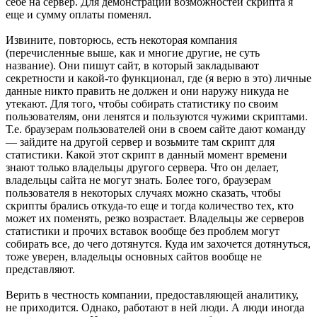
себе на сервер. Для демонстрации возможностей скрипта я
еще и сумму оплаты поменял.
Извините, повторюсь, есть некоторая компания
(перечисленные выше, как и многие другие, не суть
название). Они пишут сайт, в который закладывают
секретности и какой-то функционал, где (я верю в это) личные
данные никто править не должен и они наружу никуда не
утекают. Для того, чтобы собирать статистику по своим
пользователям, они ленятся и пользуются чужими скриптами.
Т.е. браузерам пользователей они в своем сайте дают команду
— зайдите на другой сервер и возьмите там скрипт для
статистики. Какой этот скрипт в данный момент времени
знают только владельцы другого сервера. Что он делает,
владельцы сайта не могут знать. Более того, браузерам
пользователя в некоторых случаях можно сказать, чтобы
скрипты брались откуда-то еще и тогда количество тех, кто
может их поменять, резко возрастает. Владельцы же серверов
статистики и прочих вставок вообще без проблем могут
собирать все, до чего дотянутся. Куда им захочется дотянуться,
тоже уверен, владельцы основных сайтов вообще не
представляют.
Верить в честность компании, предоставляющей аналитику,
не приходится. Однако, работают в ней люди. А люди иногда