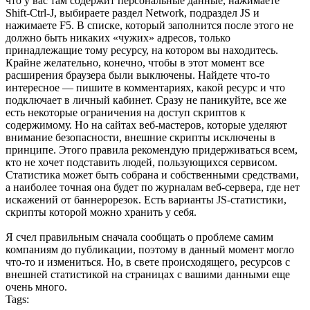
что у вас там содержит персональные данные, нажимаете
Shift-Ctrl-J, выбираете раздел Network, подраздел JS и
нажимаете F5. В списке, который заполнится после этого не
должно быть никаких «чужих» адресов, только
принадлежащие тому ресурсу, на котором вы находитесь.
Крайне желательно, конечно, чтобы в этот момент все
расширения браузера были выключены. Найдете что-то
интересное — пишите в комментариях, какой ресурс и что
подключает в личный кабинет. Сразу не паникуйте, все же
есть некоторые ограничения на доступ скриптов к
содержимому. Но на сайтах веб-мастеров, которые уделяют
внимание безопасности, внешние скрипты исключены в
принципе. Этого правила рекомендую придерживаться всем,
кто не хочет подставить людей, пользующихся сервисом.
Статистика может быть собрана и собственными средствами,
а наиболее точная она будет по журналам веб-сервера, где нет
искажений от баннерорезок. Есть варианты JS-статистики,
скрипты которой можно хранить у себя.
Я счел правильным сначала сообщать о проблеме самим
компаниям до публикации, поэтому в данный момент могло
что-то и измениться. Но, в свете происходящего, ресурсов с
внешней статистикой на страницах с вашими данными еще
очень много.
Tags: