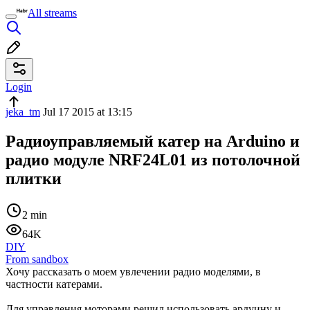
All streams
Login
jeka_tm
Jul 17 2015 at 13:15
Радиоуправляемый катер на Arduino и
радио модуле NRF24L01 из потолочной
плитки
2 min
64K
DIY
From sandbox
Хочу рассказать о моем увлечении радио моделями, в
частности катерами.
Для управления моторами решил использовать ардуину и