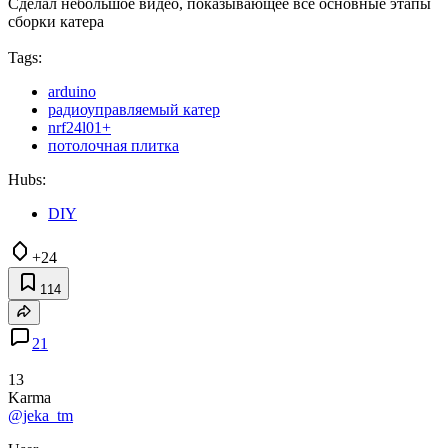
Сделал небольшое видео, показывающее все основные этапы
сборки катера
Tags:
arduino
радиоуправляемый катер
nrf24l01+
потолочная плитка
Hubs:
DIY
+24
114
21
13
Karma
@jeka_tm