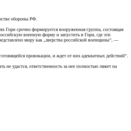
рстве обороны РФ.
ях Гори срочно формируется вооруженная группа, состоящая
российскую военную форму и запустить в Гори, где эти
представлено миру как „зверства российской военщины“, —
 готовящейся провокации, и ждет от них адекватных действий“.
ь не удастся, ответственность за нее полностью ляжет на