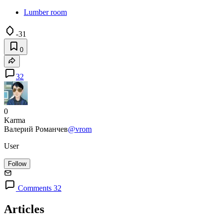
Lumber room
-31
0
32
0
Karma
Валерий Романчев
@vrom
User
Follow
Comments 32
Articles