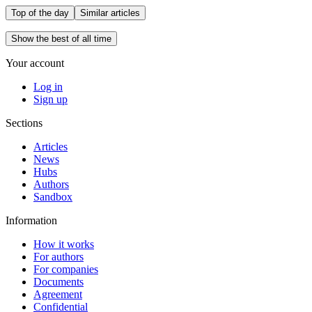
Top of the day
Similar articles
Show the best of all time
Your account
Log in
Sign up
Sections
Articles
News
Hubs
Authors
Sandbox
Information
How it works
For authors
For companies
Documents
Agreement
Confidential