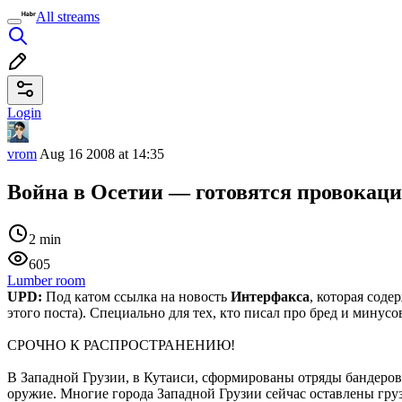
All streams
Login
vrom
Aug 16 2008 at 14:35
Война в Осетии — готовятся провокац
2 min
605
Lumber room
UPD:
Под катом ссылка на новость
Интерфакса
, которая сод
этого поста). Специально для тех, кто писал про бред и минусов
СРОЧНО К РАСПРОСТРАНЕНИЮ!
В Западной Грузии, в Кутаиси, сформированы отряды бандеро
оружие. Многие города Западной Грузии сейчас оставлены груз