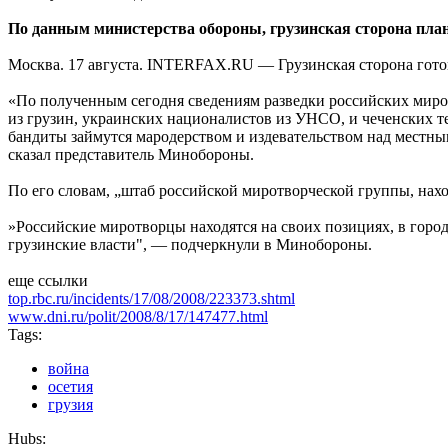
По данным министерства обороны, грузинская сторона пла
Москва. 17 августа. INTERFAX.RU — Грузинская сторона гот
«По полученным сегодня сведениям разведки российских миро
из грузин, украинских националистов из УНСО, и чеченских те
бандиты займутся мародерством и издевательством над местны
сказал представитель Минобороны.
По его словам, „штаб российской миротворческой группы, нахо
»Российские миротворцы находятся на своих позициях, в город 
грузинские власти", — подчеркнули в Минобороны.
еще ссылки
top.rbc.ru/incidents/17/08/2008/223373.shtml
www.dni.ru/polit/2008/8/17/147477.html
Tags:
война
осетия
грузия
Hubs: