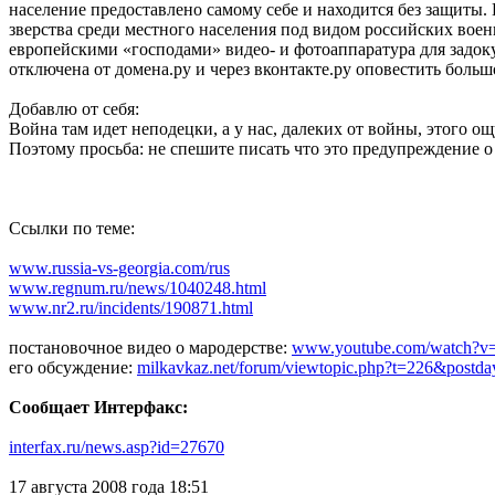
население предоставлено самому себе и находится без защит
зверства среди местного населения под видом российских военн
европейскими «господами» видео- и фотоаппаратура для
отключена от домена.ру и через вконтакте.ру оповестить больш
Добавлю от себя:
Война там идет неподецки, а у нас, далеких от войны, этого о
Поэтому просьба: не спешите писать что это предупреждение о
Ссылки по теме:
www.russia-vs-georgia.com/rus
www.regnum.ru/news/1040248.html
www.nr2.ru/incidents/190871.html
постановочное видео о мародерстве:
www.youtube.com/watch?
его обсуждение:
milkavkaz.net/forum/viewtopic.php?t=226&postd
Сообщает Интерфакс:
interfax.ru/news.asp?id=27670
17 августа 2008 года 18:51