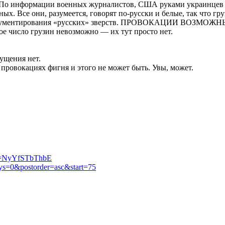
ы. По информации военных журналистов, США руками украинцев
ых. Все они, разумеется, говорят по-русски и белые, так что гр
 задокументирования «русских» зверств. ПРОВОКАЦИИ ВОЗМ
ое число грузин невозможно — их тут просто нет.
щущения нет.
 провокациях фигня и этого не может быть. Увы, может.
v=NyYfSTbThbE
ays=0&postorder=asc&start=75