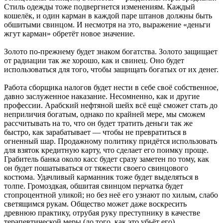
Стиль одежды тоже подвергнется изменениям. Каждый
кошелёк, и один карман в каждой паре штанов должны быть
обшитыми свинцом. И несмотря на это, выражение «деньги
жгут карман» обретёт новое значение.
Золото по-прежнему будет знаком богатства. Золото защищает
от радиации так же хорошо, как и свинец. Оно будет
использоваться для того, чтобы защищать богатых от их денег.
Работа сборщика налогов будет нести в себе своё собственное,
давно заслуженное наказание. Несомненно, как и другие
профессии. Арабский нефтяной шейх всё ещё сможет стать до
неприличия богатым, однако по крайней мере, мы сможем
рассчитывать на то, что он будет тратить деньги так же
быстро, как зарабатывает — чтобы не превратиться в
огненный шар. Продажному политику придётся использовать
для взяток кредитную карту, что сделает его поимку проще.
Грабитель банка около касс будет сразу заметен по тому, как
он будет пошатываться от тяжести своего свинцового
костюма. Удачливый карманник тоже будет выделяться в
толпе. Громоздкая, обшитая свинцом перчатка будет
стопроцентной уликой; но без неё его узнают по хилым, слабо
светящимся рукам. Общество может даже воскресить
древнюю практику, отрубая руку преступнику в качестве
терапевтической меры (до того, как это убьёт его).