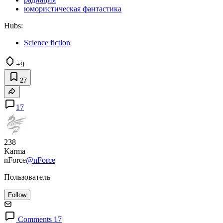
юмористическая фантастика
Hubs:
Science fiction
+9
27
17
238
Karma
nForce
@nForce
Пользователь
Follow
Comments 17