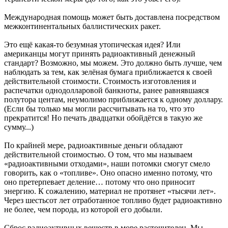
Международная помощь может быть доставлена посредством
межконтинентальных баллистических ракет.
Это ещё какая-то безумная утопическая идея? Или
американцы могут принять радиоактивный денежный
стандарт? Возможно, мы можем. Это должно быть лучше, чем
наблюдать за тем, как зелёная бумага приближается к своей
действительной стоимости. Стоимость изготовления и
распечатки однодолларовой банкноты, ранее равнявшаяся
полутора центам, неумолимо приближается к одному доллару.
(Если бы только мы могли рассчитывать на то, что это
прекратится! Но печать двадцатки обойдётся в такую же
сумму...)
По крайней мере, радиоактивные деньги обладают
действительной стоимостью. О том, что мы называем
«радиоактивными отходами», наши потомки смогут смело
говорить, как о «топливе». Оно опасно именно потому, что
оно претерпевает деление… потому что оно приносит
энергию. К сожалению, материал не протянет «тысячи лет».
Через шестьсот лет отработанное топливо будет радиоактивно
не более, чем порода, из которой его добыли.
Сброс радиоактивных веществ в море расточителен. Мы