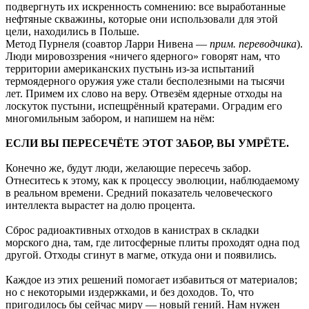
подвергнуть их искренность сомнению: все выработанные
нефтяные скважины, которые они использовали для этой
цели, находились в Польше.
Метод Пурнеля (соавтор Ларри Нивена —
прим. переводчика
).
Люди мировоззрения «ничего ядерного» говорят нам, что
территории американских пустынь из-за испытаний
термоядерного оружия уже стали бесполезными на тысячи
лет. Примем их слово на веру. Отвезём ядерные отходы на
лоскуток пустыни, испещрённый кратерами. Оградим его
многомильным забором, и напишем на нём:
ЕСЛИ ВЫ ПЕРЕСЕЧЁТЕ ЭТОТ ЗАБОР, ВЫ УМРЁТЕ.
Конечно же, будут люди, желающие пересечь забор.
Отнеситесь к этому, как к процессу эволюции, наблюдаемому
в реальном времени. Средний показатель человеческого
интеллекта вырастет на долю процента.
Сброс радиоактивных отходов в канистрах в складки
морского дна, там, где литосферные плиты проходят одна под
другой. Отходы сгинут в магме, откуда они и появились.
Каждое из этих решений помогает избавиться от материалов;
но с некоторыми издержками, и без доходов. То, что
пригодилось бы сейчас миру — новый гений. Нам нужен