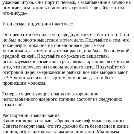
ужасная штука. Она портит пейзаж, а закапывание в землю не
помогает, земля лишь становится грязной. Сделайте с этим
что-нибудь».
И он создал индустрию пластмасс.
Он превратил бесполезную, вредную жижу в богатство. И он
не был первооткрывателем в этом деле. Подумайте о том, что
такое нефть: пока она не понадобилась для смазки
механизмов, а затем и для их заправки, она была бесполезной,
вредной жижей. Подумайте об ужасных веществах,
используемых в косметике: грязь, вязкая органика всех видов
и то, что получают из головы мёртвого кита. Подумайте об
осетровой икре: американские рыбаки всё ещё выбрасывают
её! А японцы считают сыр тем, чем он когда-то и был:
прокисшим молоком.
Теперь: существующие планы по захоронению
использованного ядерного топлива состоят из следующих
стратегий.
Растворение и закапывание.
Залив топлива в старые, заброшенные нефтяные скважины.
Советы говорят нам, что это должно быть безопасно: в конце
концов, нефть находилась там миллионы лет. Мы можем