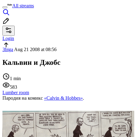
All streams
Login
3biga
Aug 21 2008 at 08:56
Кальвин и Джобс
1 min
583
Lumber room
Пародия на комикс
«Calvin & Hobbes»
.