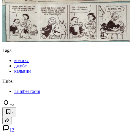
Tags:
комикс
джобс
кальвин
Hubs:
Lumber room
+2
1
12