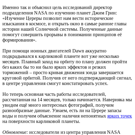
Именно так и объяснил цель исследований директор
подразделения NASA по изучению планет Джим Грин:
«Изучение Цереры позволит нам вести исторические
изыскания в космосе, и открыть окно в самые ранние главы
истории нашей Солнечной системы. Полученные данные
помогут совершить прорывы в понимании принципов её
формирования».
При помощи ионных двигателей Dawn аккуратно
подкрадывался к карликовой планете вот уже несколько
месяцев. Плавный заход на орбиту по плану должен пройти
без каких бы то ни было ярких эффектов и резких
торможений – просто кривая движения зонда завершается
круговой орбитой. Получив от него подтверждающий сигнал,
в центре управления смогут констатировать успех.
Но теперь основная часть работы исследователей,
рассчитанная на 14 месяцев, только начинается. Наверняка мы
увидим ещё много интересных фотографий, получим
разнообразные данные. Узнаем, есть ли на Церере запасы
воды и получим объяснение наличия непонятных
ярких точек
на поверхности карликовой планеты.
Обновление:
исследователи из центра управления NASA