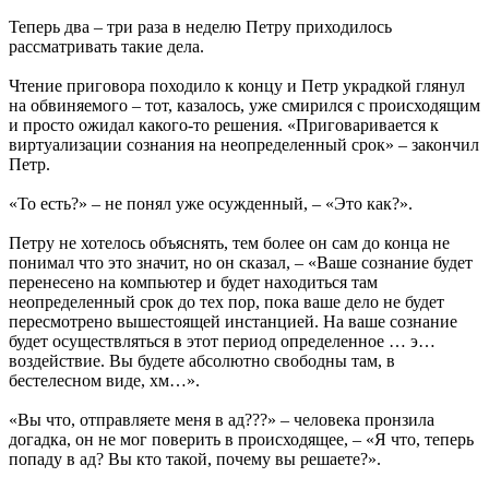
Теперь два – три раза в неделю Петру приходилось
рассматривать такие дела.
Чтение приговора походило к концу и Петр украдкой глянул
на обвиняемого – тот, казалось, уже смирился с происходящим
и просто ожидал какого-то решения. «Приговаривается к
виртуализации сознания на неопределенный срок» – закончил
Петр.
«То есть?» – не понял уже осужденный, – «Это как?».
Петру не хотелось объяснять, тем более он сам до конца не
понимал что это значит, но он сказал, – «Ваше сознание будет
перенесено на компьютер и будет находиться там
неопределенный срок до тех пор, пока ваше дело не будет
пересмотрено вышестоящей инстанцией. На ваше сознание
будет осуществляться в этот период определенное … э…
воздействие. Вы будете абсолютно свободны там, в
бестелесном виде, хм…».
«Вы что, отправляете меня в ад???» – человека пронзила
догадка, он не мог поверить в происходящее, – «Я что, теперь
попаду в ад? Вы кто такой, почему вы решаете?».