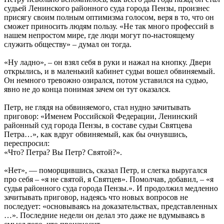
судьей Ленинского районного суда города Пензы, произнес
присягу своим полным оптимизма голосом, веря в то, что он
сможет приносить людям пользу. «Не так много профессий в
нашем непростом мире, где люди могут по-настоящему
служить обществу» – думал он тогда.
«Ну ладно», – он взял себя в руки и нажал на кнопку. Двери
открылись, и в маленький кабинет судьи вошел обвиняемый.
Он немного тревожно озирался, потом уставился на судью,
явно не до конца понимая зачем он тут оказался.
Петр, не глядя на обвиняемого, стал нудно зачитывать
приговор: «Именем Российской Федерации, Ленинский
районный суд города Пензы, в составе судьи Святцева
Петра…», как вдруг обвиняемый, как бы очнувшись,
переспросил:
«Что? Петра? Вы Петр? Святой?».
«Нет», — поморщившись, сказал Петр, и слегка выругался
про себя – «я не святой, я Святцев». Помолчав, добавил, – «я
судья районного суда города Пензы.». И продолжил медленно
зачитывать приговор, надеясь что новых вопросов не
последует: «основываясь на доказательствах, представленных
…». Последние недели он делал это даже не вдумываясь в