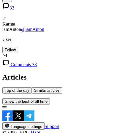
33
21
Karma
iamAnton
@iamAnton
User
Follow
Comments 33
Articles
Top of the day
Similar articles
Show the best of all time
Support
Language settings
© 2006–2026,
Habr