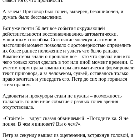
смысл того, что произносит.
А зачем? Приговор был точен, выверен, безошибочен, и
думать было бессмысленно.
Вот уже почти 50 лет все события окружающей
действительности восстанавливались автоматически,
машинным способом. Состояние молекул и атомов в
настоящий момент позволяло с достоверностью определить
их более раннее положение и узнать что было раньше.
Компьютеры знали о прошлом всё – кто что сделал или кто
чего только хотел сделать в тот или иной момент времени. С
учетом норм права компьютеры автоматически формировали
текст приговора, а за человеком, судьей, оставалось только
право зачитать и утвердить его. Петр до сих пор гордился
этим правом.
Адвокаты и прокуроры стали не нужны – возможность
толковать то или иное событие с разных точек зрения
отсутствовала.
«Стойте!» – вдруг сказал обвиняемый. «Погодите-ка. Я не
понял. В чем я виноват? Вы о чем?».
Петр за секунду вышел из оцепенения, встряхнув головой, и