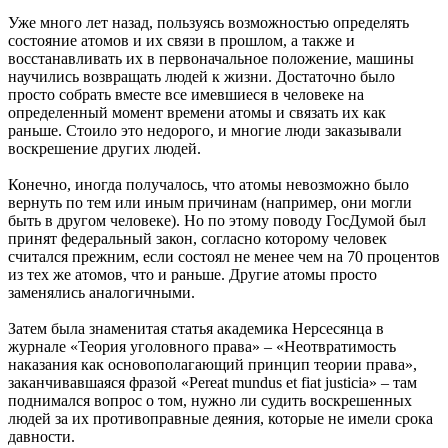
Уже много лет назад, пользуясь возможностью определять
состояние атомов и их связи в прошлом, а также и
восстанавливать их в первоначальное положение, машины
научились возвращать людей к жизни. Достаточно было
просто собрать вместе все имевшиеся в человеке на
определенный момент времени атомы и связать их как
раньше. Стоило это недорого, и многие люди заказывали
воскрешение других людей.
Конечно, иногда получалось, что атомы невозможно было
вернуть по тем или иным причинам (например, они могли
быть в другом человеке). Но по этому поводу ГосДумой был
принят федеральный закон, согласно которому человек
считался прежним, если состоял не менее чем на 70 процентов
из тех же атомов, что и раньше. Другие атомы просто
заменялись аналогичными.
Затем была знаменитая статья академика Нерсесянца в
журнале «Теория уголовного права» – «Неотвратимость
наказания как основополагающий принцип теории права»,
заканчивавшаяся фразой «Pereat mundus et fiat justicia» – там
поднимался вопрос о том, нужно ли судить воскрешенных
людей за их противоправные деяния, которые не имели срока
давности.