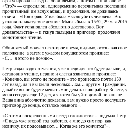
сфокусировал взгляд на обвиняемом, а потом на приговоре.
«Что?» — спросил он, одновременно перечитывая последний
прочитанный им вслух абзац, и продолжил, не дожидаясь
ответа – «Повторяю. У вас была мысль убить человека. Это
уголовно-наказуемое деяние. Мысль была в 15:52, 29 мая 2015
года. Факт установлен абсолютно достоверно. Вот
доказательства» – и ткнув пальцем в приговор, продолжил
монотонное чтение.
Обвиняемый молчал некоторое время, видимо, осознавая свое
положение, а затем с ужасом полушепотом произнес:
«Я…, я этого не помню».
Петр издал вздох отчаяния, уже предвидя что будет дальше, и,
остановив чтение, нервно и слегка язвительно произнес:
«Конечно, вы этого не помните – это произошло почти 150
лет назад, да и вы были несколько…хм… другим. Гражданин,
давайте вы не будете мешать мне делать свою работу. Знаете, у
меня сегодня еще 12 дел, а я хотел бы уйти домой пораньше…
Ваша вина абсолютно доказана, вам нужно просто дослушать
приговор до конца, осталось немного».
«С этими воскрешенными всегда сложности» – подумал Петр.
«Я ведь уже второй год работаю, а мне до сих пор, как
новичку, их подсовывают… Когда же это кончится?».