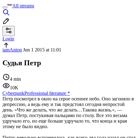
All streams
Login
iamAnton
Jun 1 2015 at 11:01
Судья Петр
4 min
10K
Cyberpunk
Professional literature
*
Петр посмотрел в окно на серое осеннее небо. Оно загоняло в
депрессию, а ведь ему и так предстоял сегодня непростой
день. «Что же делать, что же делать…Такова жизнь.», —
думал Петр, постукивая пальцами по столу. Все это весьма
удручало его, но еще больше удручало то, что конца и края
этому не было видно.
Петру невольно вспомнилось, как всего два года назад он стал