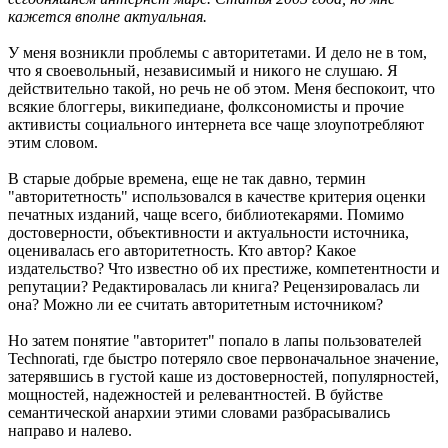
кажется вполне актуальная.
У меня возникли проблемы с авторитетами. И дело не в том,
что я своевольный, независимый и никого не слушаю. Я
действительно такой, но речь не об этом. Меня беспокоит, что
всякие блоггеры, википедиане, фолксономисты и прочие
активисты социального интернета все чаще злоупотребляют
этим словом.
В старые добрые времена, еще не так давно, термин
"авторитетность" использовался в качестве критерия оценки
печатных изданий, чаще всего, библиотекарями. Помимо
достоверности, объективности и актуальности источника,
оценивалась его авторитетность. Кто автор? Какое
издательство? Что известно об их престиже, компетентности и
репутации? Редактировалась ли книга? Рецензировалась ли
она? Можно ли ее считать авторитетным источником?
Но затем понятие "авторитет" попало в лапы пользователей
Technorati, где быстро потеряло свое первоначальное значение,
затерявшись в густой каше из достоверностей, популярностей,
мощностей, надежностей и релевантностей. В буйстве
семантической анархии этими словами разбрасывались
направо и налево.