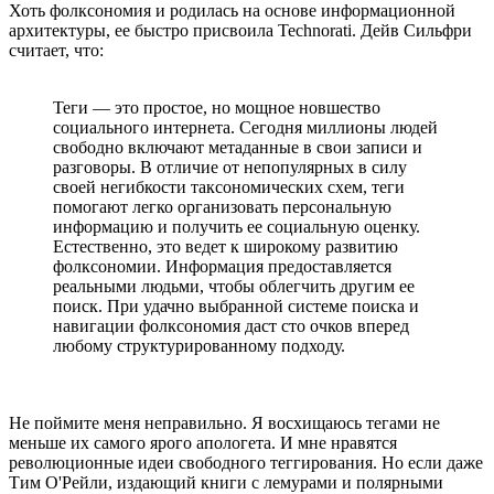
Хоть фолксономия и родилась на основе информационной
архитектуры, ее быстро присвоила Technorati. Дейв Сильфри
считает, что:
Теги — это простое, но мощное новшество
социального интернета. Сегодня миллионы людей
свободно включают метаданные в свои записи и
разговоры. В отличие от непопулярных в силу
своей негибкости таксономических схем, теги
помогают легко организовать персональную
информацию и получить ее социальную оценку.
Естественно, это ведет к широкому развитию
фолксономии. Информация предоставляется
реальными людьми, чтобы облегчить другим ее
поиск. При удачно выбранной системе поиска и
навигации фолксономия даст сто очков вперед
любому структурированному подходу.
Не поймите меня неправильно. Я восхищаюсь тегами не
меньше их самого ярого апологета. И мне нравятся
революционные идеи свободного теггирования. Но если даже
Тим О'Рейли, издающий книги с лемурами и полярными