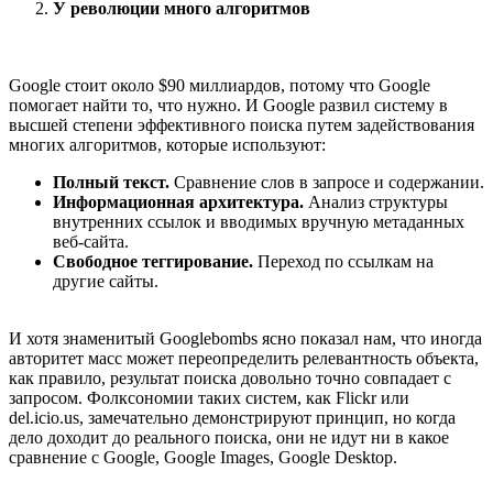
У революции много алгоритмов
Google стоит около $90 миллиардов, потому что Google
помогает найти то, что нужно. И Google развил систему в
высшей степени эффективного поиска путем задействования
многих алгоритмов, которые используют:
Полный текст.
Сравнение слов в запросе и содержании.
Информационная архитектура.
Анализ структуры
внутренних ссылок и вводимых вручную метаданных
веб-сайта.
Свободное теггирование.
Переход по ссылкам на
другие сайты.
И хотя знаменитый Googlebombs ясно показал нам, что иногда
авторитет масс может переопределить релевантность объекта,
как правило, результат поиска довольно точно совпадает с
запросом. Фолксономии таких систем, как Flickr или
del.icio.us, замечательно демонстрируют принцип, но когда
дело доходит до реального поиска, они не идут ни в какое
сравнение с Google, Google Images, Google Desktop.