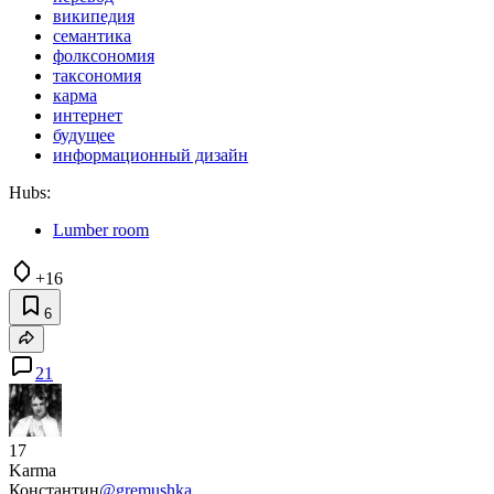
википедия
семантика
фолксономия
таксономия
карма
интернет
будущее
информационный дизайн
Hubs:
Lumber room
+16
6
21
17
Karma
Константин
@gremushka