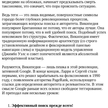
медведями на обложках, начинает предсказывать смерть
таксономии, это означает, что пора прояснить ситуацию.
Ведь теги — это лишь видимые, поверхностные символы
гораздо более глубоких революционных процессов,
затрагивающих вопросы поиска и авторитета. Википедия
популярнее Британники не потому, что ее авторы лучше. Она
популярнее потому, что в ней удобней поиск. Подобный успех
невозможен без структуры. Фактически, Википедия имеет
традиционную информационную архитектуру (со строго
установленным дизайном и фиксированной панелью
навигации слева) и традиционную модель управления
(Джимбо Уэлс и совет попечителей являются абсолютной
корпоративной властью).
Разумеется, Википедия — лишь пешка в этой революции,
затеянной Google. В конце концов, Ларри и Сергей стали
первыми, кто решил зарабатывать на фолксономиях в 1990
году, с появлением алгоритма PageRank, использующего
ссылки для определения авторитета и релевантности. В этом
смысле Google раньше всех освоил свободное теггирование.
И преподал нам несколько уроков:
Эффективный поиск прежде всего!