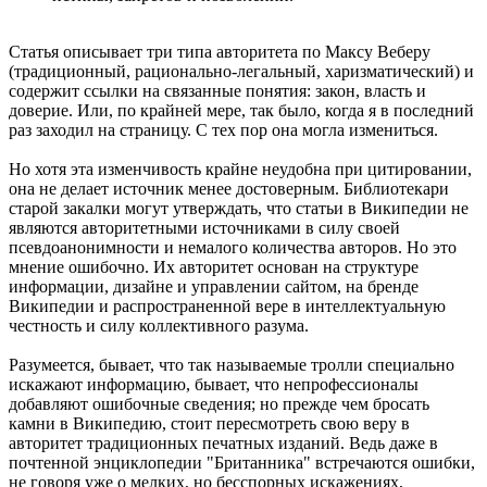
Статья описывает три типа авторитета по Максу Веберу
(традиционный, рационально-легальный, харизматический) и
содержит ссылки на связанные понятия: закон, власть и
доверие. Или, по крайней мере, так было, когда я в последний
раз заходил на страницу. С тех пор она могла измениться.
Но хотя эта изменчивость крайне неудобна при цитировании,
она не делает источник менее достоверным. Библиотекари
старой закалки могут утверждать, что статьи в Википедии не
являются авторитетными источниками в силу своей
псевдоанонимности и немалого количества авторов. Но это
мнение ошибочно. Их авторитет основан на структуре
информации, дизайне и управлении сайтом, на бренде
Википедии и распространенной вере в интеллектуальную
честность и силу коллективного разума.
Разумеется, бывает, что так называемые тролли специально
искажают информацию, бывает, что непрофессионалы
добавляют ошибочные сведения; но прежде чем бросать
камни в Википедию, стоит пересмотреть свою веру в
авторитет традиционных печатных изданий. Ведь даже в
почтенной энциклопедии "Британника" встречаются ошибки,
не говоря уже о мелких, но бесспорных искажениях,