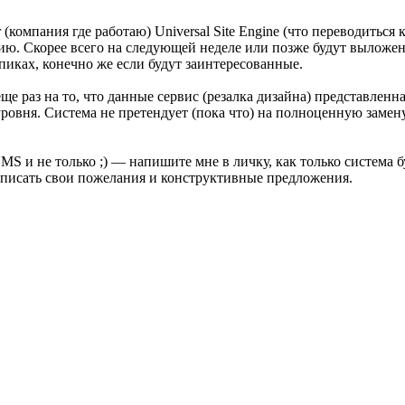
компания где работаю) Universal Site Engine (что переводитьс
нию. Скорее всего на следующей неделе или позже будут вылож
иках, конечно же если будут заинтересованные.
е раз на то, что данные сервис (резалка дизайна) представленн
овня. Система не претендует (пока что) на полноценную замен
CMS и не только ;) — напишите мне в личку, как только система
написать свои пожелания и конструктивные предложения.