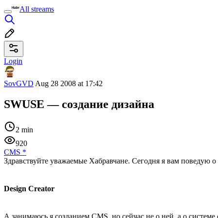
All streams
Login
SovGVD
Aug 28 2008 at 17:42
SWUSE — создание дизайна
2 min
920
CMS
*
Здравствуйте уважаемые Хабравчане. Сегодня я вам поведую о т
Design Creator
А занимаюсь я созданием CMS, но сейчас не о ней, а о системе 