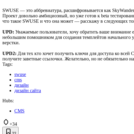
SWUSE — это аббревиатура, расшифровывается как SkyWander (
Проект довольно амбициозный, но уже готов к beta тестирова
что такое SWUSE и что она может — расскажу в следующих топ
UPD:
Уважаемые пользователи, хочу обратить ваше внимание ещ
небольшим помошником для создания темплейтов начального ур
верстки.
UPD2:
Для тех кто хочет получить ключи для доступа ко всей 
получите заветные ссылочки. Желательно, но не обязательно 
Tags:
swuse
cms
дизайн
дизайн сайта
Hubs:
CMS
+34
22