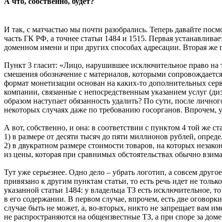
А что, собственно, будет?
И так, с матчастью мы почти разобрались. Теперь давайте посм
часть ГК РФ, а точнее статьи 1484 и 1515. Первая устанавливае
доменном имени и при других способах адресации. Вторая же г
Пункт 3 гласит: «Лицо, нарушившее исключительное право на т
смешения обозначение с материалов, которыми сопровождается 
формат монетизации основан на каких-то дополнительных серв
компании, связанные с непосредственным указанием услуг (диз
образом наступает обязанность удалить? По сути, после личног
некоторых случаях даже по требованию госорганов. Впрочем, у
А вот, собственно, и она: в соответствии с пунктом 4 той же
1) в размере от десяти тысяч до пяти миллионов рублей, опред
2) в двукратном размере стоимости товаров, на которых незак
из цены, которая при сравнимых обстоятельствах обычно взима
Тут уже серьезнее. Одно дело – убрать логотип, а совсем друг
привязано к другим пунктам статьи, то есть речь идет не толь
указанной статьи 1484: у владельца ТЗ есть исключительное, то
в его содержании. В первом случае, впрочем, есть две оговорк
случае быть не может, а, во-вторых, никто не запрещает вам им
не распространяются на общеизвестные ТЗ, а при споре за дом