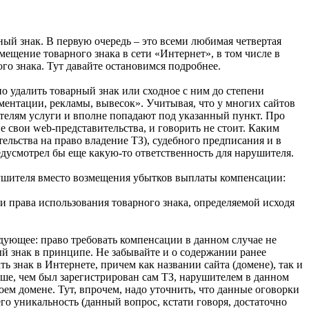
ный знак. В первую очередь – это всеми любимая четвертая
змещение товарного знака в сети «Интернет», в том числе в
го знака. Тут давайте остановимся подробнее.
о удалить товарный знак или сходное с ним до степени
ментации, рекламы, вывесок». Учитывая, что у многих сайтов
ателям услуги и вполне попадают под указанный пункт. Про
 свои web-представительства, и говорить не стоит. Каким
ельства на право владение ТЗ), судебного предписания и в
редусмотрел бы еще какую-то ответственность для нарушителя.
нарушителя вместо возмещения убытков выплаты компенсации:
ти права использования товарного знака, определяемой исходя
ледующее: право требовать компенсации в данном случае не
ный знак в принципе. Не забывайте и о содержании ранее
ть знак в Интернете, причем как названии сайта (домене), так и
ньше, чем был зарегистрирован сам ТЗ, нарушителем в данном
воем домене. Тут, впрочем, надо уточнить, что данные оговорки
го уникальность (данный вопрос, кстати говоря, достаточно