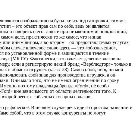
являются изображения на бутылке из-под газировки, символ
тип – это объект прав сам по себе, ведь он является
 можно говорить о его защите при незаконном использовании,
самом деле, практически то же самое, что и знак
 или иным лицом, а во втором – об предоставляемых услугах
любом случае ключевое слово здесь — это «обозначение»,
тся по установленной форме и защищаются в течение
слуг (МКТУ). Фактически, это означает деление знаков на
римеру, если я регистрирую некий бренд «Верблюдторг» только в
к в области игрушек (класс 28). Само собой, ни я, ни мой
использовать свой знак для производства игрушек, а он,
наки. Они мало того, что не имеют ограничений по сроку
. Именно поэтому владельцы бренда «Ford», не особо
«Ford» вне зависимости от области деятельности того. К
 второй реестр – обычных товарных знаков.
и графическое. В первом случае речь идет о простом названии и
амо собой, что в этом случае конкуренты не могут