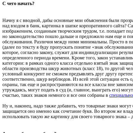
С чего начать?
Начну я с вводной, дабы основные мои объяснения были прозр
над входом в банк, картинка в шапке корпоративного сайта? Сам
изображением, созданным творческим трудом, т.е. попадает под
но законодательство пошло дальше и предложило нам еще и поня
обслуживания. Различия между ними минимальны. Просто в пер
(далее по тексту я буду пропускать понятие «знак обслуживани
которое, согласно закону, служит для индивидуализации резул
определенного периода времени. Кроме того, закон устанавлив
категории: в рамках одного класса отдельно взятый знак защищ
области производства шкур животных (класс 18), то другой чел
условный конкурент не сможем предъявлять друг другу претензи
соответственно, шкур верблюдов. Из всей этой ситуации есть о
охраны, так еще и распространяются на все классы вне зависим
утруждаясь, могут подать в суд (и, главное, выиграть его) мог
счастью, таких знаков немного и все они собраны в
специально
Ну и, наконец, надо также добавить, что товарные знаки могут
защищается оно именно как сочетание букв. Во втором же владе
использовать такую же картинку для своего товарного знака – 