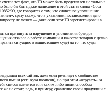
 счетов тот факт, что ТЗ может быть представлен не только в
о было бы быть даже написание в этой статье слова «Coca-
0852/09, где говорится о том, что словесное упоминание
анием», сразу скажу, что в указанном постановлении дело
 попросту не можем — даже если этот ТЗ зарегистрирован в
опытки притянуть за нарушение и упоминания брендов.
ещения отзывов о работе компаний и качестве товаров с целью
справить ситуацию в вышестоящем суде) на то, что судья
ладельцы всех сайтов, даже если речь идет о сообществе
ого имени (есть куча нюансов), но при этом «отругать» за
у себя список клиентов или каким-либо иным способом
е же не стоит, ведь, к примеру, сравнение своей продукции с