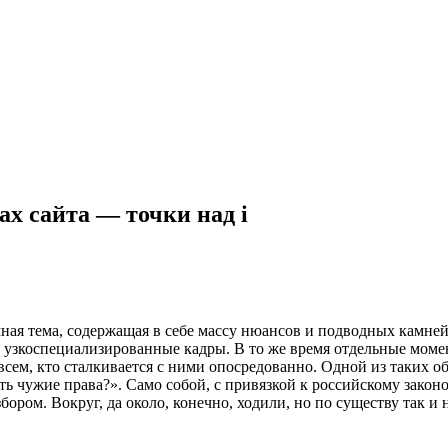
х сайта — точки над i
мная тема, содержащая в себе массу нюансов и подводных камне
к узкоспециализированные кадры. В то же время отдельные моме
всем, кто сталкивается с ними опосредованно. Одной из таких о
ь чужие права?». Само собой, с привязкой к российскому законод
бором. Вокруг, да около, конечно, ходили, но по существу так и 