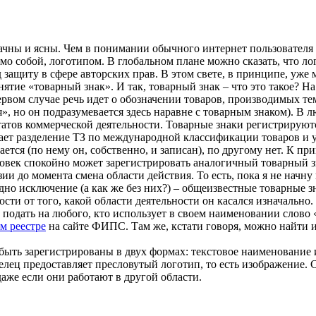
ачны и ясны. Чем в понимании обычного интернет пользователя 
о собой, логотипом. В глобальном плане можно сказать, что лого
 защиту в сфере авторских прав. В этом свете, в принципе, уже
тие «товарный знак». И так, товарный знак – что это такое? На 
вом случае речь идет о обозначении товаров, производимых тем
я», но он подразумевается здесь наравне с товарным знаком). В 
ьтатов коммерческой деятельности. Товарные знаки регистрирую
ает разделение ТЗ по международной классификации товаров и у
ается (по нему он, собственно, и записан), по другому нет. К п
овек спокойно может зарегистрировать аналогичный товарный зна
и до момента смена области действия. То есть, пока я не начну 
дно исключение (а как же без них?) – общеизвестные товарные з
ости от того, какой области деятельности он касался изначально
ут подать на любого, кто использует в своем наименовании слово 
м реестре
на сайте ФИПС. Там же, кстати говоря, можно найти и
 быть зарегистрированы в двух формах: текстовое наименование 
лец предоставляет пресловутый логотип, то есть изображение. С
даже если они работают в другой области.