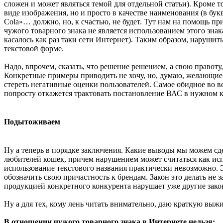
сложен и может являться темой для отдельной статьи). Кроме то
виде изображения, но и просто в качестве наименования (в бук
Cola»… должно, но, к счастью, не будет. Тут нам на помощь п
чужого товарного знака не является использованием этого знак
касалось как раз таки сети Интернет). Таким образом, нарушит
текстовой форме.
Надо, впрочем, сказать, что решение решением, а свою правот
Конкретные примеры приводить не хочу, но, думаю, желающие п
стереть негативные оценки пользователей. Самое обидное во все
попросту откажется трактовать постановление ВАС в нужном 
Подытоживаем
Ну а теперь в порядке заключения. Какие выводы мы можем сдел
любителей кошек, причем нарушением может считаться как испо
использование текстового названия практически невозможно. Э
обозначить свою причастность к брендам. Закон это делать не з
продукцией конкретного конкурента нарушает уже другие зако
Ну а для тех, кому лень читать внимательно, даю краткую выжи
В отношении чужого товарного знака в Интернете нельзя: