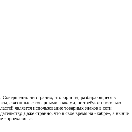
й. Совершенно ни странно, что юристы, разбирающиеся в
нты, связанные с товарными знаками, не требуют настолько
бластей является использование товарных знаков в сети
ательству. Даже странно, что в свое время на «хабре», а нынче
не «проехались».