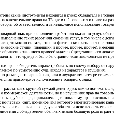
отрим какие инструменты находятся в руках обладателя на товар
т исключительное право на ТЗ, где в п.2 говорится о праве на ра
оворит об ответственности за незаконное использование товарно
оварный знак при выполнении работ или оказании услуг, обязан
выполнение таких работ или оказание услуг, в том числе с доку
исах, то можно сказать, что они фактически оказывают пользов
айнерские студии, пиарщики и прочее, прочее, прочее), имеющие
о обращения законного правообладателя (представившего доказат
далить – это ерунда и было бы странно, если законодатель не п
 статьи правообладатель вправе требовать по своему выбору от 
еляемом по усмотрению суда исходя из характера нарушения;
онно размещен товарный знак, или в двукратном размере стоимос
ется за правомерное использование товарного знака.
ое – расстаться с крупной суммой денег. Здесь важно понимать с
ко о коммерческой деятельности, но и нарушениях прав на товар
 есть, грубо говоря, принадлежащее только ему, право использова
и: во-первых, сайт, доменное имя которого зарегистрировано ра
еть свой товарный знак в другой области и использовать его в с
енное имя с обладателями обычных знаков большую роль играет е