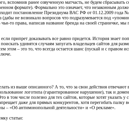
го, вспомнив ранее озвученную матчасть, не будем сбрасывать со
венном формате). Формально это означает, что незаконным должн
риходит постановление Президиума ВАС РФ от 01.12.2009 года №1
а (дабы не возникало вопросов что подразумевается под «упомин
ь чьи-то права, написав название бренда на своей страничке, мы
у, если припрет доказывать все равно придется. История знает п
оискать удивятся случаям запугать владельцев сайтов для разм
м этом – это то, что всегда остается шанс (пускай и с правом и
ключе.
ать из выше описанного? А то, что за свои действия отвечают в
льзование логотипа (гарантированное нарушение), так и доменн
то в том числе полезно для тех сайтов, которые хотят указать 
апрещает даже для прямых конкурентов, хотя перегибать палку вс
ны – «Об антимонопольной деятельности» и «О рекламе».
мку статьи: