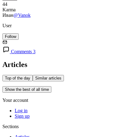
44
Karma
Иван
@Vanok
User
Follow
Comments 3
Articles
Top of the day
Similar articles
Show the best of all time
Your account
Log in
Sign up
Sections
Articles