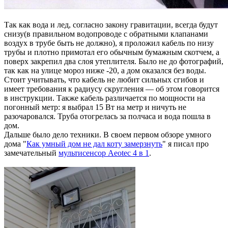
Так как вода и лед, согласно закону гравитации, всегда будут
снизу(в правильном водопроводе с обратными клапанами
воздух в трубе быть не должно), я проложил кабель по низу
трубы и плотно примотал его обычным бумажным скотчем, а
поверх закрепил два слоя утеплителя. Было не до фотографий,
так как на улице мороз ниже -20, а дом оказался без воды.
Стоит учитывать, что кабель не любит сильных сгибов и
имеет требования к радиусу скругления — об этом говорится
в инструкции. Также кабель различается по мощности на
погонный метр: я выбрал 15 Вт на метр и ничуть не
разочаровался. Труба отогрелась за полчаса и вода пошла в
дом.
Дальше было дело техники. В своем первом обзоре умного
дома "
Как умный дом не дал коту замерзнуть
" я писал про
замечательный
мультисенсор Aeotec 4 в 1
.