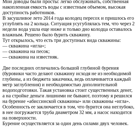
Мои доводы были просты: легко обслуживать, собственная
накопленная емкость воды с известным объемом, высокая
доступность работников.
В засушливое лето 2014 года колодец пересох и пришлось его
углублять на 2 кольца. Ситуация усугублялась тем, что через 2
недели вода ушла еще ниже и только дно колодца оставалось
влажным. Решено было бурить скважину.
Тут открылось, что есть три доступных вида скважины:
— скважина «игла»;
— скважина на песок;
— скважина на известняк.
Две последних отличались большой глубиной бурения
(буровики часто делают скважину исходя не из необходимой
глубины, а из бюджета заказчика, ведь оплачивается каждый
метр заглубления) и необходимостью дополнительной
водоподготовки. Такая установка стоит существенных денег,
а на стройке деньги лишними не бывают, поэтому я решился
на бурение «абиссинской скважины» или скважины «игла».
Особенность ее заключается в том, что бурится она неглубоко,
в нее погружается труба диаметром 32 мм, а насос находится
на поверхности.
Бурение осуществляется за один день силами двух человек.