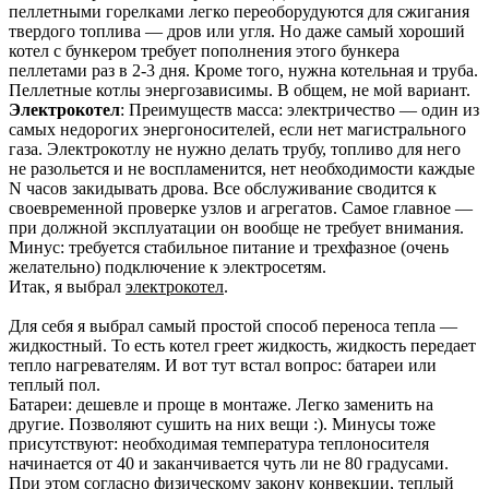
пеллетными горелками легко переоборудуются для сжигания
твердого топлива — дров или угля. Но даже самый хороший
котел с бункером требует пополнения этого бункера
пеллетами раз в 2-3 дня. Кроме того, нужна котельная и труба.
Пеллетные котлы энергозависимы. В общем, не мой вариант.
Электрокотел
: Преимуществ масса: электричество — один из
самых недорогих энергоносителей, если нет магистрального
газа. Электрокотлу не нужно делать трубу, топливо для него
не разольется и не воспламенится, нет необходимости каждые
N часов закидывать дрова. Все обслуживание сводится к
своевременной проверке узлов и агрегатов. Самое главное —
при должной эксплуатации он вообще не требует внимания.
Минус: требуется стабильное питание и трехфазное (очень
желательно) подключение к электросетям.
Итак, я выбрал
электрокотел
.
Для себя я выбрал самый простой способ переноса тепла —
жидкостный. То есть котел греет жидкость, жидкость передает
тепло нагревателям. И вот тут встал вопрос: батареи или
теплый пол.
Батареи: дешевле и проще в монтаже. Легко заменить на
другие. Позволяют сушить на них вещи :). Минусы тоже
присутствуют: необходимая температура теплоносителя
начинается от 40 и заканчивается чуть ли не 80 градусами.
При этом согласно физическому закону конвекции, теплый