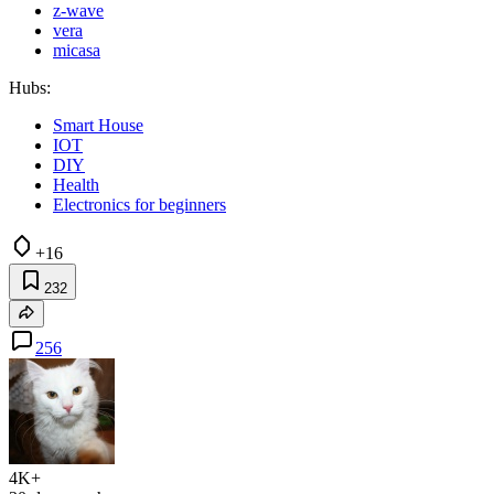
z-wave
vera
micasa
Hubs:
Smart House
IOT
DIY
Health
Electronics for beginners
+16
232
256
4K+