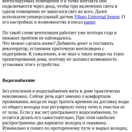
вентилируемых помещений и к точке контакта они
подключаются через диод, чтобы при включении света в
одном помещении не зажигался свет во всех. Далее
используем универсальный датчик
Fibaro Universal Sensor
. О
его настройках и возможностях я писал
ранее
.
По такой схеме вентиляция работает уже полтора года и
никаких проблем не наблюдалось.
Что можно сделать иначе? Добавить денег и поставить
рекуператор, установив приточную вентиляцию с
подогревом. К сожалению, я не знал о таких вещах на этапе
проектирования дома, поэтому не заложил возможность
установки этого устройства.
Водоснабжение
Без отопления и водоснабжения жить в доме практически
невозможно. Сейчас речь идет именно о комфортном
проживании, когда не надо тратить времени на доставку воды
из общего колодца или регулярную топку печи и очистки ее
от золы. Если у вас нет центрального водоснабжения, то
остается делать его самостоятельно. При этом наиболее
распространены два варианта: колодец и скважина.
Изначально я пошел по проторенному пути и вырыл колодец.