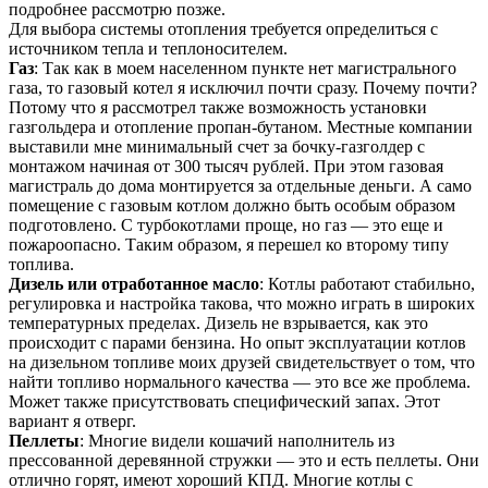
подробнее рассмотрю позже.
Для выбора системы отопления требуется определиться с
источником тепла и теплоносителем.
Газ
: Так как в моем населенном пункте нет магистрального
газа, то газовый котел я исключил почти сразу. Почему почти?
Потому что я рассмотрел также возможность установки
газгольдера и отопление пропан-бутаном. Местные компании
выставили мне минимальный счет за бочку-газголдер с
монтажом начиная от 300 тысяч рублей. При этом газовая
магистраль до дома монтируется за отдельные деньги. А само
помещение с газовым котлом должно быть особым образом
подготовлено. С турбокотлами проще, но газ — это еще и
пожароопасно. Таким образом, я перешел ко второму типу
топлива.
Дизель или отработанное масло
: Котлы работают стабильно,
регулировка и настройка такова, что можно играть в широких
температурных пределах. Дизель не взрывается, как это
происходит с парами бензина. Но опыт эксплуатации котлов
на дизельном топливе моих друзей свидетельствует о том, что
найти топливо нормального качества — это все же проблема.
Может также присутствовать специфический запах. Этот
вариант я отверг.
Пеллеты
: Многие видели кошачий наполнитель из
прессованной деревянной стружки — это и есть пеллеты. Они
отлично горят, имеют хороший КПД. Многие котлы с