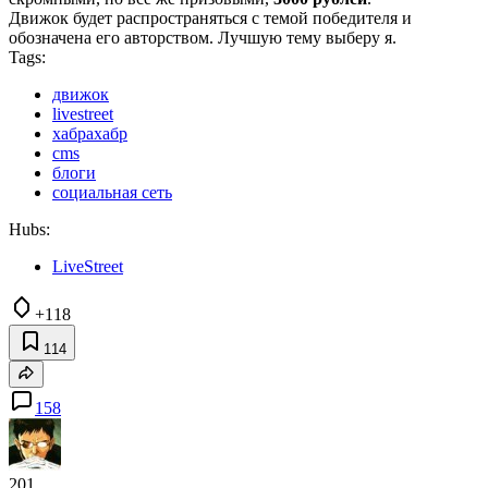
Движок будет распространяться с темой победителя и
обозначена его авторством. Лучшую тему выберу я.
Tags:
движок
livestreet
хабрахабр
cms
блоги
социальная сеть
Hubs:
LiveStreet
+118
114
158
201