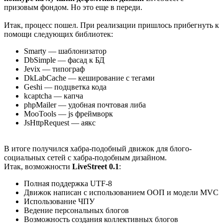
призовым фондом. Но это еще в переди.
Итак, процесс пошел. При реализации пришлось прибегнуть к
помощи следующих библиотек:
Smarty — шаблонизатор
DbSimple — фасад к БД
Jevix — типограф
DkLabCache — кеширование с тегами
Geshi — подцветка кода
kcaptcha — капча
phpMailer — удобная почтовая либа
MooTools — js фреймворк
JsHttpRequest — аякс
В итоге получился хабра-подобный движок для блого-
социальных сетей с хабра-подобным дизайном.
Итак, возможности
LiveStreet 0.1
:
Полная поддержка UTF-8
Движок написан с использованием ООП и модели MVC
Использование ЧПУ
Ведение персональных блогов
Возможность создания коллективных блогов