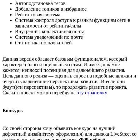
Автоподстановка тегов
Добавление топиков в избранное
Рейтинговая система
Система контроля доступа к разным функциям сети в
зависимости от рейтинга/силы
Внутренняя коллективная почта
Система уведомлений по почте
Статистика пользователей
Данная версия обладает базовым функционалом, который
характерен блого-социальным сетям. И имеет, как мне
кажется, неплохой потенциал для дальнейшего развития.
Цель данного релиза — оценить спрос на подобные движки и
очертить дальнейшие перспективы развития. И если они
будут(эти перспективы), то продолжать развитие проекта.
Скачать проект можно перейдя на
эту страничку
.
Конкурс.
Со своей стороны хочу объявить конкурс на лучший
дефолтный дизайн(тему оформления) для движка LiveStreet со
скромными, но всё же призовыми,
3000 рублей
.