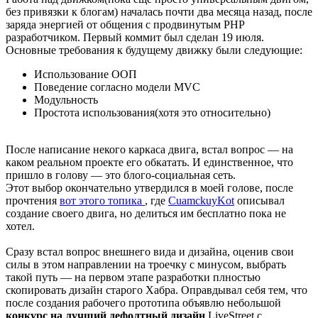
без привязки к блогам) началась почти два месяца назад, после
заряда энергией от общения с продвинутым PHP
разработчиком. Первый коммит был сделан 19 июля.
Основные требования к будущему движку были следующие:
Использование ООП
Поведение согласно модели MVC
Модульность
Простота использования(хотя это относительно)
После написание некого каркаса двига, встал вопрос — на
каком реальном проекте его обкатать. И единственное, что
пришло в голову — это блого-социальная сеть.
Этот выбор окончательно утвердился в моей голове, после
прочтения
вот этого топика
, где
CuamckuyKot
описывал
создание своего двига, но делиться им бесплатно пока не
хотел.
Сразу встал вопрос внешнего вида и дизайна, оценив свои
силы в этом направлении на троечку с минусом, выбрать
такой путь — на первом этапе разработки плностью
скопировать дизайн старого Хабра. Оправдывал себя тем, что
после создания рабочего прототипа объявлю небольшой
конкурс на лучший дефолтный дизайн
LiveStreet с