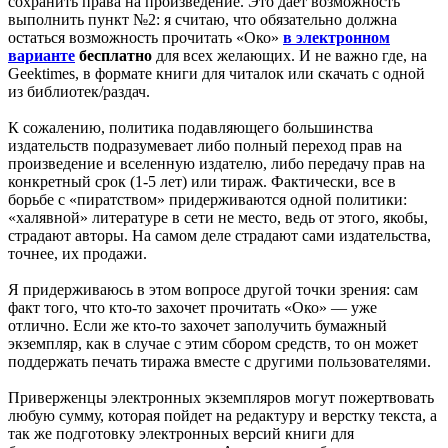
сохранить права на произведение. Это дает возможность
выполнить пункт №2: я считаю, что обязательно должна
остаться возможность прочитать «Око»
в электронном
варианте
бесплатно
для всех желающих. И не важно где, на
Geektimes, в формате книги для читалок или скачать с одной
из библиотек/раздач.
К сожалению, политика подавляющего большинства
издательств подразумевает либо полный переход прав на
произведение и вселенную издателю, либо передачу прав на
конкретный срок (1-5 лет) или тираж. Фактически, все в
борьбе с «пиратством» придерживаются одной политики:
«халявной» литературе в сети не место, ведь от этого, якобы,
страдают авторы. На самом деле страдают сами издательства,
точнее, их продажи.
Я придерживаюсь в этом вопросе другой точки зрения: сам
факт того, что кто-то захочет прочитать «Око» — уже
отлично. Если же кто-то захочет заполучить бумажный
экземпляр, как в случае с этим сбором средств, то он может
поддержать печать тиража вместе с другими пользователями.
Приверженцы электронных экземпляров могут пожертвовать
любую сумму, которая пойдет на редактуру и верстку текста, а
так же подготовку электронных версий книги для