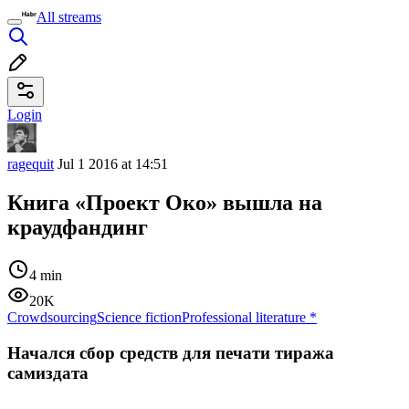
All streams
Login
ragequit
Jul 1 2016 at 14:51
Книга «Проект Око» вышла на
краудфандинг
4 min
20K
Crowdsourcing
Science fiction
Professional literature
*
Начался сбор средств для печати тиража
самиздата