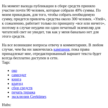
На момент выхода публикации в сборе средств приняло
участие почти 90 человек, которые собрали 40% суммы. По
моим прикидкам, для того, чтобы собрать необходимую
сумму, придется привлечь средства около 300 человек. «Улей»,
к сожалению, работает только по принципу «все или ничего»,
поэтому в случае неудачи ни один печатный экземпляр для
читателей свет не увидит, так как у меня банально нет для
этого средств.
На все возникшие вопросы отвечу в комментариях. В любом
случае, чем бы ни закончилась
кампания
, пока права
принадлежат мне, отредактированный вариант текста будет
всегда бесплатно доступен в сети.
Tags:
око
самиздат
книга
краунд
сбор средств
печать тиража
эксклюзив Geektimes
Hubs: