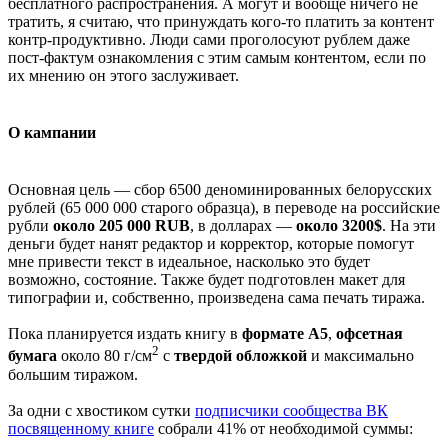
бесплатного распространения. А могут и вообще ничего не
тратить, я считаю, что принуждать кого-то платить за контент
контр-продуктивно. Люди сами проголосуют рублем даже
пост-фактум ознакомления с этим самым контентом, если по
их мнению он этого заслуживает.
О кампании
Основная цель — сбор 6500 деноминированных белорусских
рублей (65 000 000 старого образца), в переводе на российские
рубли
около 205 000 RUB
, в долларах —
около 3200$
. На эти
деньги будет нанят редактор и корректор, которые помогут
мне привести текст в идеальное, насколько это будет
возможно, состояние. Также будет подготовлен макет для
типографии и, собственно, произведена сама печать тиража.
Пока планируется издать книгу в
формате А5
,
офсетная
2
бумага
около 80 г/см
с
твердой обложкой
и максимально
большим тиражом.
За одни с хвостиком сутки
подписчики сообщества ВК
посвященному книге
собрали 41% от необходимой суммы: