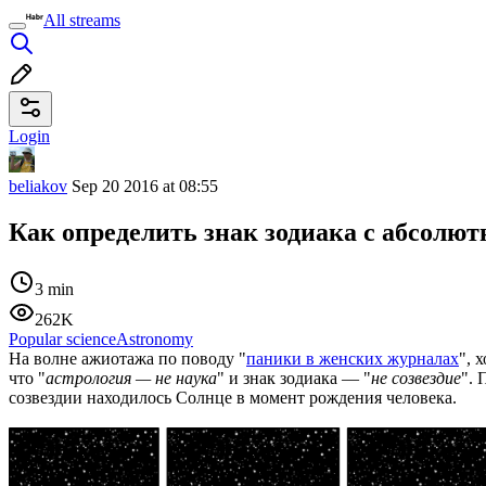
All streams
Login
beliakov
Sep 20 2016 at 08:55
Как определить знак зодиака с абсолю
3 min
262K
Popular science
Astronomy
На волне ажиотажа по поводу "
паники в женских журналах
", 
что "
астрология — не наука
" и знак зодиака — "
не созвездие
". 
созвездии находилось Солнце в момент рождения человека.