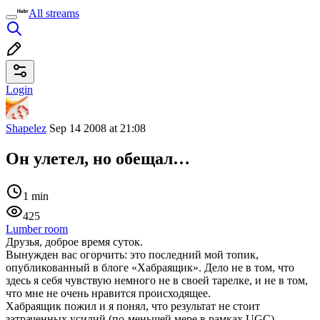
All streams
Login
Shapelez
Sep 14 2008 at 21:08
Он улетел, но обещал…
1 min
425
Lumber room
Друзья, доброе время суток.
Вынужден вас огорчить: это последний мой топик,
опубликованный в блоге «Хабраящик». Дело не в том, что
здесь я себя чувствую немного не в своей тарелке, и не в том,
что мне не очень нравится происходящее.
Хабраящик пожил и я понял, что результат не стоит
затраченных усилий (по-меньшей мере в рамках UGC).