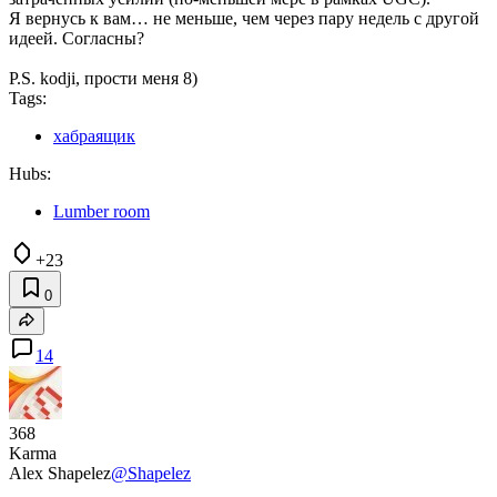
Я вернусь к вам… не меньше, чем через пару недель с другой
идеей. Согласны?
P.S. kodji, прости меня 8)
Tags:
хабраящик
Hubs:
Lumber room
+23
0
14
368
Karma
Alex Shapelez
@Shapelez