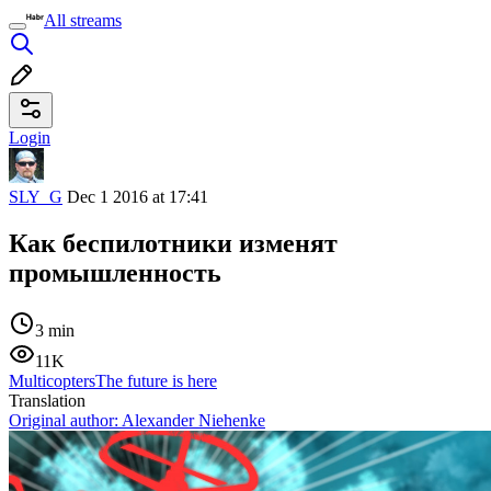
All streams
Login
SLY_G
Dec 1 2016 at 17:41
Как беспилотники изменят
промышленность
3 min
11K
Multicopters
The future is here
Translation
Original author:
Alexander Niehenke