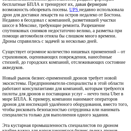
бесплатные БПЛА и тренируют их, давая фермерам
возможность обозревать посевы.
UPS
недавно использовала
дрон для доставки лекарств на остров недалеко от Бостона.
Недавно я беседовал с компанией, разметившей участки
шоссе в Мексике, требующие ремонта. Разрешение
спутниковых снимков недостаточно велико, а разметка при
помощи автомобиля отняла бы слишком много времени.
Дроны справились с задачей за несколько дней.
Существует огромное количество нишевых применений – от
страховиков, оценивающих повреждения, нанесённые
стихией, до городских компаний, отслеживающих состояние
акведуков.
Новый рынок бизнес-применений дронов требует новой
экосистемы. Предприниматели-специалисты в этой области
работают консультантами для компаний, которым требуются
пилоты для дронов и поставщики услуг – нечто типа Uber в
мире БПЛА. К примеру, компании нанимают операторов
дронов для инспекций удалённого оборудования, вместо того,
чтобы рисковать безопасностью сотрудника или нанимать
специалиста только для выполнения одного задания.
Эта кустарная промышленность специалистов по дроном
крайне важна для нарождающегося бизнес-рынка дронов.