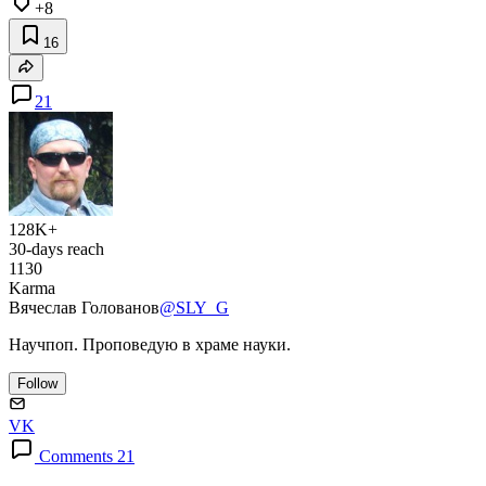
+8
16
21
128K+
30-days reach
1130
Karma
Вячеслав Голованов
@SLY_G
Научпоп. Проповедую в храме науки.
Follow
VK
Comments 21