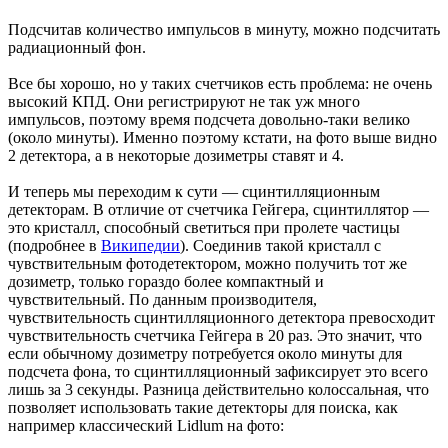
Подсчитав количество импульсов в минуту, можно подсчитать
радиационный фон.
Все бы хорошо, но у таких счетчиков есть проблема: не очень
высокий КПД. Они регистрируют не так уж много
импульсов, поэтому время подсчета довольно-таки велико
(около минуты). Именно поэтому кстати, на фото выше видно
2 детектора, а в некоторые дозиметры ставят и 4.
И теперь мы переходим к сути — сцинтилляционным
детекторам. В отличие от счетчика Гейгера, сцинтиллятор —
это кристалл, способный светиться при пролете частицы
(подробнее в
Википедии
). Соединив такой кристалл с
чувствительным фотодетектором, можно получить тот же
дозиметр, только гораздо более компактный и
чувствительный. По данным производителя,
чувствительность сцинтилляционного детектора превосходит
чувствительность счетчика Гейгера в 20 раз. Это значит, что
если обычному дозиметру потребуется около минуты для
подсчета фона, то сцинтилляционный зафиксирует это всего
лишь за 3 секунды. Разница действительно колоссальная, что
позволяет использовать такие детекторы для поиска, как
например классический Lidlum на фото: