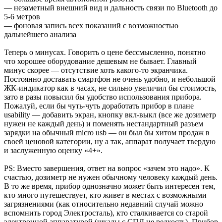
— незаметный внешний вид и дальность связи по Bluetooth до
5-6 метров
— фоновая запись всех показаний с возможностью
дальнейшего анализа
Теперь о минусах. Говорить о цене бессмысленно, понятно
что хорошее оборудование дешевым не бывает. Главный
минус скорее — отсутствие хоть какого-то экранчика.
Постоянно доставать смартфон не очень удобно, и небольшой
ЖК-индикатор как в часах, не сильно увеличил бы стоимость,
зато в разы повысил бы удобство использования прибора.
Пожалуй, если бы чуть-чуть доработать прибор в плане
usability — добавить экран, кнопку вкл-выкл (все же дозиметр
нужен не каждый день) и поменять нестандартный разъем
зарядки на обычный micro usb — он был бы хитом продаж в
своей ценовой категории, ну а так, аппарат получает твердую
и заслуженную оценку «4+».
PS: Вместо завершения, ответ на вопрос «зачем это надо». К
счастью, дозиметр не нужен обычному человеку каждый день.
В то же время, прибор однозначно может быть интересен тем,
кто много путешествует, кто живет в местах с возможными
загрязнениями (как относительно недавний случай можно
вспомнить город Электросталь), кто сталкивается со старой
электронной аппаратурой (шкалы с СПД не редкость). Прибор