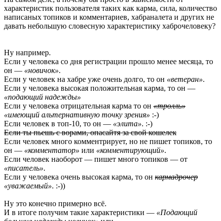
характеристик пользователя таких как карма, сила, количество
написаных топиков и комментариев, хабраналета и других не
давать небольшую словесную характеристику хаброчеловеку?
Ну например.
Если у человека со дня регистрации прошло менее месяца, то
он —
«новичок»
.
Если у человек на хабре уже очень долго, то он
«ветеран»
.
Если у человека высокая положительная карма, то он —
«подающий надежды»
Если у человека отрицательная карма то он
«тролль»
«имеющий альтернативную точку зрения»
:-)
Если человек в топ-10, то он —
«элита»
. :-)
Если ты пьешь с ворами, опасайтя за свой кошелек
Если человек много комментрирует, но не пишет топиков, то
он —
«комментатор»
или
«комментирующий»
.
Если человек наоборот — пишет много топиков — от
«писатель»
.
Если у человека очень высокая карма, то он
кармадрочер
«уважаемый»
. :-))
Ну это конечно примерно всё.
И в итоге получим такие характеристики —
«Подающий