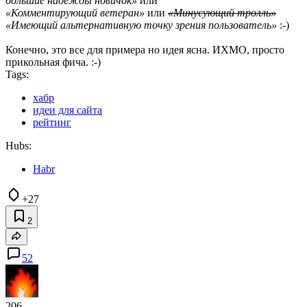
большие надежды новичок»
или
«Комментирующий ветеран»
или
«Минусующий тролль»
«Имеющий альтернативную точку зрения пользователь»
:-)
Конечно, это все для примера но идея ясна. ИХМО, просто
прикольная фича. :-)
Tags:
хабр
идеи для сайта
рейтинг
Hubs:
Habr
+27
2
52
206