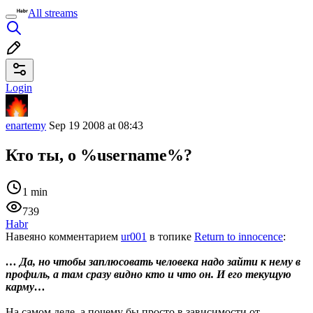
All streams
Login
enartemy
Sep 19 2008 at 08:43
Кто ты, о %username%?
1 min
739
Habr
Навеяно комментарием
ur001
в топике
Return to innocence
:
… Да, но чтобы заплюсовать человека надо зайти к нему в
профиль, а там сразу видно кто и что он. И его текущую
карму…
На самом деле, а почему бы просто в зависимости от