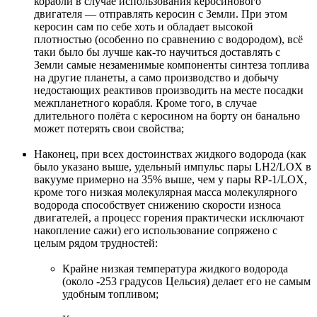
корабли в случае использования керосинового
двигателя — отправлять керосин с Земли. При этом
керосин сам по себе хоть и обладает высокой
плотностью (особенно по сравнению с водородом), всё
таки было бы лучше как-то научиться доставлять с
Земли самые незаменимые компоненты синтеза топлива
на другие планеты, а само производство и добычу
недостающих реактивов производить на месте посадки
межпланетного корабля. Кроме того, в случае
длительного полёта с керосином на борту он банально
может потерять свои свойства;
Наконец, при всех достоинствах жидкого водорода (как
было указано выше, удельный импульс пары LH2/LOX в
вакууме примерно на 35% выше, чем у пары RP-1/LOX,
кроме того низкая молекулярная масса молекулярного
водорода способствует снижению скорости износа
двигателей, а процесс горения практически исключают
накопление сажи) его использование сопряжено с
целым рядом трудностей:
Крайне низкая температура жидкого водорода
(около -253 градусов Цельсия) делает его не самым
удобным топливом;