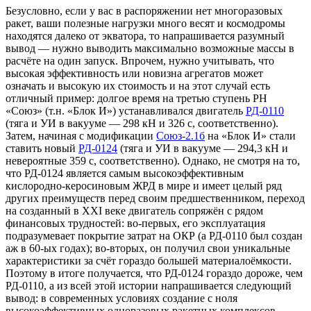
Безусловно, если у вас в распоряжении нет многоразовых
ракет, ваши полезные нагрузки много весят и космодромы
находятся далеко от экватора, то напрашивается разумный
вывод — нужно выводить максимально возможные массы в
расчёте на один запуск. Впрочем, нужно учитывать, что
высокая эффективность или новизна агрегатов может
означать и высокую их стоимость и на этот случай есть
отличный пример: долгое время на третью ступень РН
«Союз» (т.н. «Блок И») устанавливался двигатель
РД-0110
(тяга и УИ в вакууме — 298 кН и 326 с, соответственно).
Затем, начиная с модификации
Союз-2.1б
на «Блок И» стали
ставить новый
РД-0124
(тяга и УИ в вакууме — 294,3 кН и
невероятные 359 с, соответственно). Однако, не смотря на то,
что РД-0124 является самым высокоэффективным
кислородно-керосиновым ЖРД в мире и имеет целый ряд
других преимуществ перед своим предшественником, переход
на созданный в XXI веке двигатель сопряжён с рядом
финансовых трудностей: во-первых, его эксплуатация
подразумевает покрытие затрат на ОКР (а РД-0110 был создан
аж в 60-ых годах); во-вторых, он получил свои уникальные
характеристики за счёт гораздо большей материалоёмкости.
Поэтому в итоге получается, что РД-0124 гораздо дороже, чем
РД-0110, а из всей этой истории напрашивается следующий
вывод: в современных условиях создание с ноля
высокоэффективных одноразовых ракетных комплексов