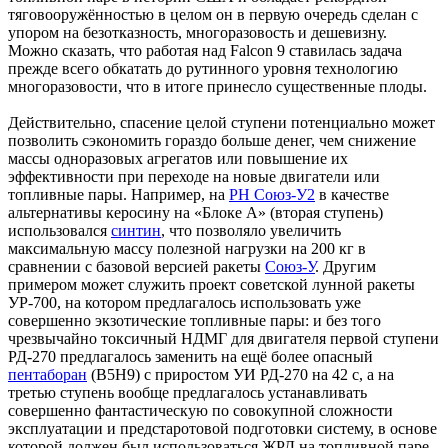
тяговооружённостью в целом он в первую очередь сделан с
упором на безотказность, многоразовость и дешевизну.
Можно сказать, что работая над Falcon 9 ставилась задача
прежде всего обкатать до рутинного уровня технологию
многоразовости, что в итоге принесло существенные плоды.
Действительно, спасение целой ступени потенциально может
позволить сэкономить гораздо больше денег, чем снижение
массы одноразовых агрегатов или повышение их
эффективности при переходе на новые двигатели или
топливные пары. Например, на
РН Союз-У2
в качестве
альтернативы керосину на «Блоке А» (вторая ступень)
использовался
синтин
, что позволяло увеличить
максимальную массу полезной нагрузки на 200 кг в
сравнении с базовой версией ракеты
Союз-У
. Другим
примером может служить проект советской лунной ракеты
УР-700, на котором предлагалось использовать уже
совершенно экзотические топливные пары: и без того
чрезвычайно токсичный НДМГ для двигателя первой ступени
РД-270 предлагалось заменить на ещё более опасный
пентаборан
(B5H9) с приростом УИ РД-270 на 42 с, а на
третью ступень вообще предлагалось устанавливать
совершенно фантастическую по совокупной сложности
эксплуатации и предстаротовой подготовки систему, в основе
которой должен был использоваться ЖРД на топливной паре