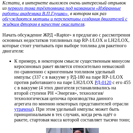
Кстати, в интернете выложен очень интересный отрывок
из
первого тома трёхтомника под названием «Избранные
работы академика В.П.Глушко»
, в котором как раз
обсуждаются мотивы и перспективы создания двигателей с
жидким фтором в качестве окислителя
.
Начать обсуждение ЖРД «Raptor» я предлагаю с рассмотрения
основных недостатков топливных пар RP-1/LOX и LH2/LOX,
которые стоит учитывать при выборе топлива для ракетного
двигателя:
К примеру, в некотором смысле существенным минусом
керосиновых ракет является относительно невысокий
по сравнению с криогенным топливом удельный
импульс (337 с в вакууме у РД-180 на паре RP-1/LOX
против работавшего на паре LH2/LOX
РД-0120
с его 455
с в вакууме (4 этих двигателя устанавливались на
второй ступени РН «Энергия», технология/
технологическая цепочка производства данного
агрегата по мнению некоторых представителей отрасли
утрачена
). При этом удельный импульс может быть
принципиальным в тех случаях, когда речь идёт о
ракете, стартовая масса которой составляет тысячи тонн;