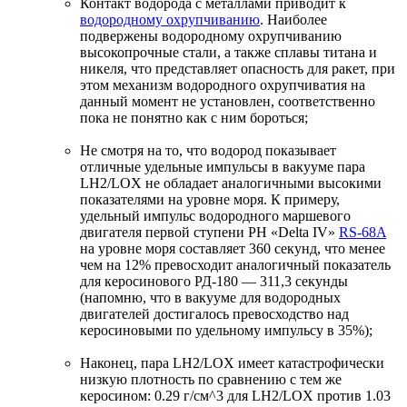
Контакт водорода с металлами приводит к
водородному охрупчиванию
. Наиболее
подвержены водородному охрупчиванию
высокопрочные стали, а также сплавы титана и
никеля, что представляет опасность для ракет, при
этом механизм водородного охрупчиватия на
данный момент не установлен, соответственно
пока не понятно как с ним бороться;
Не смотря на то, что водород показывает
отличные удельные импульсы в вакууме пара
LH2/LOX не обладает аналогичными высокими
показателями на уровне моря. К примеру,
удельный импульс водородного маршевого
двигателя первой ступени РН «Delta IV»
RS-68A
на уровне моря составляет 360 секунд, что менее
чем на 12% превосходит аналогичный показатель
для керосинового РД-180 — 311,3 секунды
(напомню, что в вакууме для водородных
двигателей достигалось превосходство над
керосиновыми по удельному импульсу в 35%);
Наконец, пара LH2/LOX имеет катастрофически
низкую плотность по сравнению с тем же
керосином: 0.29 г/см^3 для LH2/LOX против 1.03