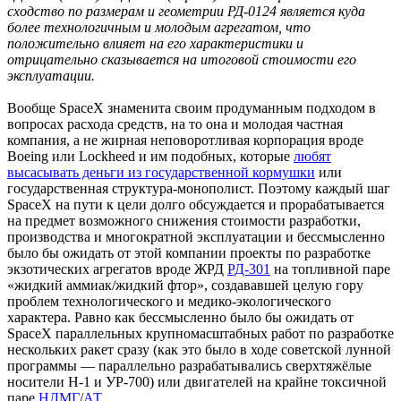
сходство по размерам и геометрии РД-0124 является куда
более технологичным и молодым агрегатом, что
положительно влияет на его характеристики и
отрицательно сказывается на итоговой стоимости его
эксплуатации.
Вообще SpaceX знаменита своим продуманным подходом в
вопросах расхода средств, на то она и молодая частная
компания, а не жирная неповоротливая корпорация вроде
Boeing или Lockheed и им подобных, которые
любят
высасывать деньги из государственной кормушки
или
государственная структура-монополист. Поэтому каждый шаг
SpaceX на пути к цели долго обсуждается и прорабатывается
на предмет возможного снижения стоимости разработки,
производства и многократной эксплуатации и бессмысленно
было бы ожидать от этой компании проекты по разработке
экзотических агрегатов вроде ЖРД
РД-301
на топливной паре
«жидкий аммиак/жидкий фтор», создававшей целую гору
проблем технологического и медико-экологического
характера. Равно как бессмысленно было бы ожидать от
SpaceX параллельных крупномасштабных работ по разработке
нескольких ракет сразу (как это было в ходе советской лунной
программы — параллельно разрабатывались сверхтяжёлые
носители Н-1 и УР-700) или двигателей на крайне токсичной
паре
НДМГ
/
АТ
.