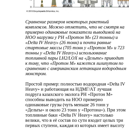
Сравнение размеров некоторых ракетный
комплексов. Можно отметить, что не смотря на
примерно одинаковые показатели выводимой на
НОО нагрузки у РН «Протон М» (23 тонны) и
«Delta IV Heavy» (26 тонн) и почти равные
стартовые массы (705 тонн у «Протон М» и 723
тонны у «Delta IV Heavy») использование
топливной пары LH2/LOX на «Дельте» приводит
к тому, что «Протон М» кажется лилипутом по
сравнению с американским летающим водородным
монстром.
Простой пример: полностью водородная «Delta IV
Heavy» и работающая на НДМГ/АТ лучшая
подруга казахского эколога РН «Протон М»
способны выводить на НОО примерно
одинаковые грузы (чуть меньше 26 тонн у
«Дельты» и около 23 тонн у «Протона»). При этом
топливные баки «Delta IV Heavy» настолько
велики, что в её состав по сути входит целых три
первых ступени, каждая из которых имеет высоту