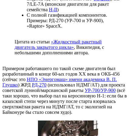
7/LE-7A (японские двигатели для ракет
семейства
H-II
)
С полной газификацией компонентов.
Примеры: РД-270 (УР-700 и УР-900),
«Raptor» SpaceX.
Цитата из статьи
«Жидкостный ракетный
двигатель закрытого цикла»
, Википедия, с
небольшими дополнениями автора.
Примером работавшего по такой схеме двигателя был
разработанный в конце 60-ых годов XX века в ОКБ-456
(сейчас это
НПО «Энергомаш» имени академика В. П.
Глушко
) ЖРД
РД-270
(использовал НДМГ/АТ) для проекта
советской лунной/марсианской ракеты
УР-700/УР-900
(всё
таки хорошо, что выбор пал на керосиновую Н-1: если бы в
казахской степи через минуту после старта взорвалась
сверхтяжёлая ракета на НДМГ/АТ, то с экологией на
Байконуре бы стало совсем худо).