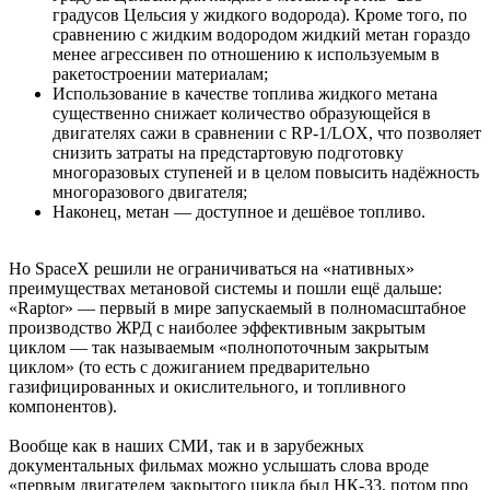
градусов Цельсия у жидкого водорода). Кроме того, по
сравнению с жидким водородом жидкий метан гораздо
менее агрессивен по отношению к используемым в
ракетостроении материалам;
Использование в качестве топлива жидкого метана
существенно снижает количество образующейся в
двигателях сажи в сравнении с RP-1/LOX, что позволяет
снизить затраты на предстартовую подготовку
многоразовых ступеней и в целом повысить надёжность
многоразового двигателя;
Наконец, метан — доступное и дешёвое топливо.
Но SpaceX решили не ограничиваться на «нативных»
преимуществах метановой системы и пошли ещё дальше:
«Raptor» — первый в мире запускаемый в полномасштабное
производство ЖРД с наиболее эффективным закрытым
циклом — так называемым «полнопоточным закрытым
циклом» (то есть с дожиганием предварительно
газифицированных и окислительного, и топливного
компонентов).
Вообще как в наших СМИ, так и в зарубежных
документальных фильмах можно услышать слова вроде
«первым двигателем закрытого цикла был НК-33, потом про