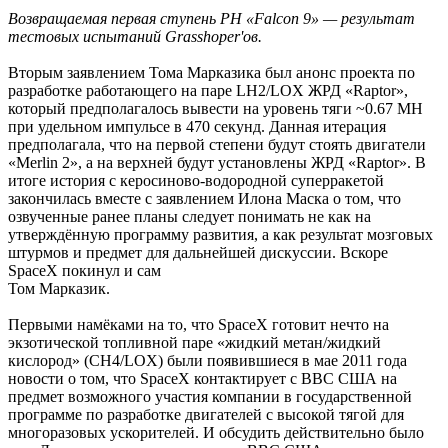
Возвращаемая первая ступень РН «Falcon 9» — результат
тестовых испытаний Grasshoper'ов.
Вторым заявлением Тома Марказика был анонс проекта по
разработке работающего на паре LH2/LOX ЖРД «Raptor»,
который предполагалось вывести на уровень тяги ~0.67 МН
при удельном импульсе в 470 секунд. Данная итерация
предполагала, что на первой степени будут стоять двигатели
«Merlin 2», а на верхней будут установлены ЖРД «Raptor». В
итоге история с керосиново-водородной суперракетой
закончилась вместе с заявлением Илона Маска о том, что
озвученные ранее планы следует понимать не как на
утверждённую программу развития, а как результат мозговых
штурмов и предмет для дальнейшей дискуссии. Вскоре
SpaceX покинул и сам
Том Марказик.
Первыми намёками на то, что SpaceX готовит нечто на
экзотической топливной паре «жидкий метан/жидкий
кислород» (CH4/LOX) были появившиеся в мае 2011 года
новости о том, что SpaceX контактирует с ВВС США на
предмет возможного участия компании в государственной
программе по разработке двигателей с высокой тягой для
многоразовых ускорителей. И обсудить действительно было