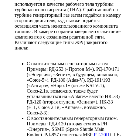
используется в качестве рабочего тела турбины
турбонасосного агрегата (ТНА). Сработавший на
турбине генераторный газ затем подаётся в камеру
сгорания двигателя, куда также подаётся
оставшаяся часть неиспользованного компонента
топлива. В камере сгорания завершается сжигание
компонентов с созданием реактивной тяги.
Различают следующие типы ЖРД закрытого
цикла:
С окислительным генераторным газом.
Примеры: РД-253 («Протон М»), РД-170/171
(«Энергия», «Зенит», в будущем, возможно,
«Союз-5»), РД-180 (Atlas-V), РД-191/193
(«Ангара», «Наро-1» (он же KSLV-1),
Союз-2.1в, возможно, также будет
устанавливаться на «Antares» вместо НК-33)
РД-120 (вторая ступень «Зенита»), НК-33
(Н-1, Союз-2.1в, «Antares», возможно,
Союз-2-3);
С восстановительным генераторным газом.
Примеры: РД-0120 (вторая ступень РН
«Энергия», SSME (Space Shuttle Main
Engine), РД-857 (советская МБР
РТ-20П
), LE-