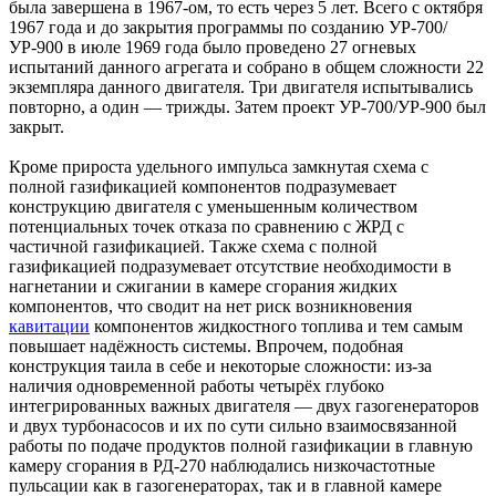
была завершена в 1967-ом, то есть через 5 лет. Всего с октября
1967 года и до закрытия программы по созданию УР-700/
УР-900 в июле 1969 года было проведено 27 огневых
испытаний данного агрегата и собрано в общем сложности 22
экземпляра данного двигателя. Три двигателя испытывались
повторно, а один — трижды. Затем проект УР-700/УР-900 был
закрыт.
Кроме прироста удельного импульса замкнутая схема с
полной газификацией компонентов подразумевает
конструкцию двигателя с уменьшенным количеством
потенциальных точек отказа по сравнению с ЖРД с
частичной газификацией. Также схема с полной
газификацией подразумевает отсутствие необходимости в
нагнетании и сжигании в камере сгорания жидких
компонентов, что сводит на нет риск возникновения
кавитации
компонентов жидкостного топлива и тем самым
повышает надёжность системы. Впрочем, подобная
конструкция таила в себе и некоторые сложности: из-за
наличия одновременной работы четырёх глубоко
интегрированных важных двигателя — двух газогенераторов
и двух турбонасосов и их по сути сильно взаимосвязанной
работы по подаче продуктов полной газификации в главную
камеру сгорания в РД-270 наблюдались низкочастотные
пульсации как в газогенераторах, так и в главной камере