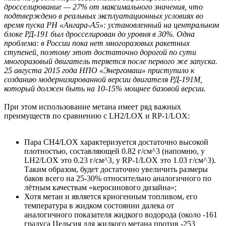
дросселирование — 27% от максимального значения, что
подтверждено в реальных эксплуатационных условиях во
время пуска РН «Ангара-А5»: установленный на центральном
блоке РД-191 был дросселирован до уровня в 30%. Одна
проблема: в России пока нет многоразовых ракетных
ступеней, поэтому этот достаточно дорогой по сути
многоразовый двигатель теряется после первого же запуска.
25 августа 2015 года НПО «Энергомаш» приступило к
созданию модернизированной версии двигателя РД-191М,
который должен быть на 10-15% мощнее базовой версии.
При этом использование метана имеет ряд важных
преимуществ по сравнению с LH2/LOX и RP-1/LOX:
Пара CH4/LOX характеризуется достаточно высокой
плотностью, составляющей 0.82 г/см^3 (напомню, у
LH2/LOX это 0.23 г/см^3, у RP-1/LOX это 1.03 г/см^3).
Таким образом, будет достаточно увеличить размеры
баков всего на 25-30% относительно аналогичного по
лётным качествам «керосинового дизайна»;
Хотя метан и является криогенным топливом, его
температура в жидком состоянии далека от
аналогичного показателя жидкого водорода (около -161
градуса Цельсия для жидкого метана против -253