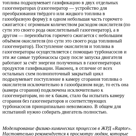
топлива подразумевает газификацию в двух отдельных
газогенераторах (газогенератор — устройство для
преобразования твёрдого или жидкого топлива в
газообразную форму): в одном небольшая часть горючего
сжигается с огромным количеством расходом окислителя (по
сути это своего рода окислительный газогенератор), а в
другом — переизбыток горючего сжигается с небольшим
объёмом окислителя (по сути это своего рода топливный
газогенератор). Поступление окислителя и топлива в
газогенераторы осуществляется с помощью турбонасосов и
эти же самые турбонасосы сразу после запуска двигателя
работают за счёт энергии полученных в газогенераторах
продуктов газификации. Наконец, в отличие от всех
остальных схем полнопоточный закрытый цикл
подразумевает поступление в камеру сгорания топлива о
окислителя исключительно в газообразном виде, то есть она
(камера сгорания) подключена исключительно к
газогенераторам, но не к бакам, стало бы испытать камеру
сгорания без газогенераторов и соответствующих
турбонасосов принципиально невозможно. В общем для
испытаний нужно собирать двигатель полностью.
Моделирование физико-химических процессов в ЖРД «Raptor».
Настоятельно рекомендуется к просмотру людям, которые