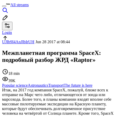
All streams
Login
UJIb9I4AnJIbIrUH
Jun 28 2017 at 08:44
Межпланетная программа SpaceX:
подробный разбор ЖРД «Raptor»
18 min
39K
Popular science
Astronautics
Transport
The future is here
Итак, на 2017 год компания SpaceX, пожалуй, ближе всех к
отправке на Марс чего либо, отличающегося от зонда или
марсохода. Более того, в планы компании входят вполне себе
массовые пилотируемые экспедиции на Красную планету,
которые будут обеспечивать долговременное присутствие
человека на четвёртой от Солнца планете. Кроме того, SpaceX