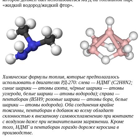
«жидкий водород/жидкий фтор».
Химические формулы топлив, которые предполагалось
использовать в двигателях РД-270: слева — НДМГ (C2H8N2;
синие шарики — атомы азота, чёрные шарики — атомы
углерода, белые шарики — атомы водорода); справа —
пентаборан (B5H9; розовые шарики — атомы бора, белые
шарики — атомы водорода). Оба соединения крайне
токсичны, пентаборан в добавок ко всему обладает
склонностью к внезапному самовоспламенению при контакте
с воздухом даже при незначительном загрязнении. Кроме
того, НДМГ и пентаборан гораздо дороже керосина в
производстве.