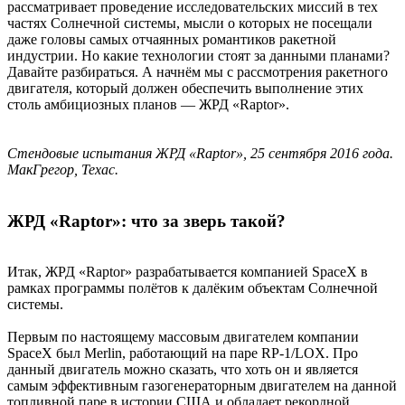
рассматривает проведение исследовательских миссий в тех
частях Солнечной системы, мысли о которых не посещали
даже головы самых отчаянных романтиков ракетной
индустрии. Но какие технологии стоят за данными планами?
Давайте разбираться. А начнём мы с рассмотрения ракетного
двигателя, который должен обеспечить выполнение этих
столь амбициозных планов — ЖРД «Raptor».
Стендовые испытания ЖРД «Raptor», 25 сентября 2016 года.
МакГрегор, Техас.
ЖРД «Raptor»: что за зверь такой?
Итак, ЖРД «Raptor» разрабатывается компанией SpaceX в
рамках программы полётов к далёким объектам Солнечной
системы.
Первым по настоящему массовым двигателем компании
SpaceX был Merlin, работающий на паре RP-1/LOX. Про
данный двигатель можно сказать, что хоть он и является
самым эффективным газогенераторным двигателем на данной
топливной паре в истории США и обладает рекордной