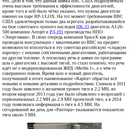
что. Дело в том, что данная заявка ВВС США подразумевала
очень высокие требования к эффективности двигателей,
кроме того в ней было чётко указано, что нужны двигатели
именно на паре RP-1/LOX. На тот момент требованиям ВВС
США удовлетворяли только два агрегата: разрабатывавшийся
на базе советского лунного наследия
НК-33
двигатель AJ-26-
500 компании Aerojet и
РД-191
производства НПО
«Энергомаш». В свою очередь компания SpaceX как раз
проводила консультации с заказчиками из ВВС на предмет
возможности втиснуться в эту советско-российскую «сладкую
парочку» с некими собственными двигателями, работающими
на другом топливе. А поскольку речь в заявке по программе
шла о двигателях с высокой тягой, то стало понятно, что речь
идёт не о модернизированном ЖРД «Merlin 1», а о чём-то
совершенно новом. Время шло и новый двигатель,
получивший в итоге наименование «Raptor» обрастал всё
новыми и новыми деталями и подробностями. Сначала в 2011
году было заявлено о желаемом уровне тяги в 2.2 МН, во
втором квартале 2013 года уже было объявлено о возросшей с
первоначальных 2.2 МН до 2.9 МН проектной тяге, а в 2014
году появлялась информация о тяге в 4.5 МН. На
сегодняшний же день для «Раптора» указываются показатели
тяги около 3 МН.