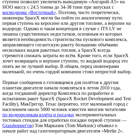
ступени позволит увеличить выводимую «Ангарой-А5» на
НОО массу с 24.5 тонны до 34-38 тонн при запусках с
космодрома «Восточный»
. Поэтому, чисто теоретически,
инженеры SpaceX могли бы пойти по аналогичному пути:
первая ступень на керосине или другом топливе, а верхние на
водороде. Однако и такая концепция в случае с ITS LV не
лишена существенных недостатков, основным из которых
является необходимость строительства пускового комплекса,
заправляющего гигантскую ракету большими объёмами
нескольких видов ракетных топлив, а SpaceX всегда
стремится снижать затраты во всём. Кроме того, если SpaceX
хочет возвращать и верхние ступени, то жидкий водород это
опять же не лучший выбор. В общем, перед инженерами
маленькой, но очень гордой компании стоял непростой выбор.
Первые сообщения о готовящемся для полётов к другим
планетам двигателе начали появляться в летом 2010 года,
когда тогдашний директор Комплекса по разработке и
испытанию ракет SpaceX (SpaceX Rocket Development and Test
Facility), МакГрегор, Техас (вероятно, этот маленький город с
населением около 5000 человек известен многим читателям
по видеороликам взлёта и посадки
экспериментальных
тестовых стендов для отработки посадки первой ступени —
Grasshopper'ов
) Том Марказик (Tom Markusic) объявил о
начале работ над газогенераторным двигателем «Merlin 2».