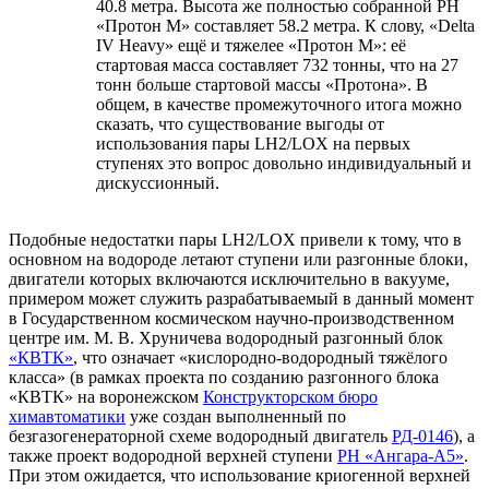
40.8 метра. Высота же полностью собранной РН
«Протон М» составляет 58.2 метра. К слову, «Delta
IV Heavy» ещё и тяжелее «Протон М»: её
стартовая масса составляет 732 тонны, что на 27
тонн больше стартовой массы «Протона». В
общем, в качестве промежуточного итога можно
сказать, что существование выгоды от
использования пары LH2/LOX на первых
ступенях это вопрос довольно индивидуальный и
дискуссионный.
Подобные недостатки пары LH2/LOX привели к тому, что в
основном на водороде летают ступени или разгонные блоки,
двигатели которых включаются исключительно в вакууме,
примером может служить разрабатываемый в данный момент
в Государственном космическом научно-производственном
центре им. М. В. Хруничева водородный разгонный блок
«КВТК»
, что означает «кислородно-водородный тяжёлого
класса» (в рамках проекта по созданию разгонного блока
«КВТК» на воронежском
Конструкторском бюро
химавтоматики
уже создан выполненный по
безгазогенераторной схеме водородный двигатель
РД-0146
), а
также проект водородной верхней ступени
РН «Ангара-А5»
.
При этом ожидается, что использование криогенной верхней