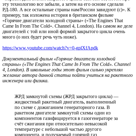
эту технологию все забыли, а затем на его основе сделали
РД-180. А все остальные страны нам/России завидуют (с)». К
примеру, так изложена история в британском фильме
«Горячие двигатели холодной страны» («The Engines That
Came In From The Cold». Channel 4, London). На самом же деле
двигателей с той или иной формой закрытого цикла очень
много (о них будет речь чуть ниже).
https://www.youtube.com/watch?v=0-gplXfApdk
Документальный фильм «Горячие двигатели холодной
страны» («The Engines That Came In From The Cold». Channel
4, London). В школьные годы этот фильм сильно укреплял
желание автора данной статьи пойти учиться на ракетного
инженера или физика.
ЖРД замкнутой схемы (ЖРД закрытого цикла) —
жидкостный ракетный двигатель, выполненный
по схеме с дожиганием генераторного газа. В
ракетном двигателе замкнутой схемы один из
компонентов газифицируется в газогенераторе за
счёт сжигания при относительно невысокой
температуре с небольшой частью другого
компонента, и получаемый горячий газ