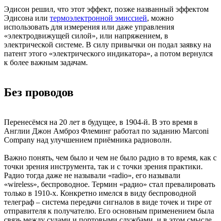
Эдисон решил, что этот эффект, позже названный эффектом
Эдисона или
термоэлектронной эмиссией
, можно
использовать для измерения или даже управления
«электродвижущей силой», или напряжением, в
электрической системе. В силу привычки он подал заявку на
патент этого «электрического индикатора», а потом вернулся
к более важным задачам.
Без проводов
Перенесёмся на 20 лет в будущее, в 1904-й. В это время в
Англии Джон Амброз Флеминг работал по заданию Marconi
Company над улучшением приёмника радиоволн.
Важно понять, чем было и чем не было радио в то время, как с
точки зрения инструмента, так и с точки зрения практики.
Радио тогда даже не называли «radio», его называли
«wireless», беспроводное. Термин «радио» стал превалировать
только в 1910-х. Конкретно имелся в виду беспроводной
телеграф – система передачи сигналов в виде точек и тире от
отправителя к получателю. Его основным применением была
связь между судами и портовыми службами, и в этом смысле