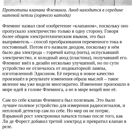
Прототипы клапана Флеминга. Анод находится в середине
нитевой петли (горячего катода)
Флеминг назвал своё изобретение «клапаном», поскольку оно
пропускало электричество только в одну сторону. Говоря
более общим электротехническим языком, это был
выпрямитель – способ преобразования переменного тока в
постоянный. Потом его назвали диодом, поскольку в нём
было два электрода – горячий катод (нить), испускавший
электричество, и холодный анод (пластина), получавший его.
Флеминг ввёл в дизайн несколько улучшений, но по сути
устройство не отличалось от индикаторной лампы,
изготовленной Эдисоном. Её переход в новое качество
произошёл в результате изменения образа мыслей – такое
явление мы уже видели многократно. Изменение произошло в
мире идей в голове Флеминга, а не в мире вещей вне её.
Сам по себе клапан Флеминга был полезным. Это было
лучшее полевое устройство для измерения радиосигналов, и
неплохой детектор сам по себе. Но мир он не потряс.
Взрывной рост электроники начался только после того, как
Ли де Форест добавил третий электрод и превратил клапан в
реле.