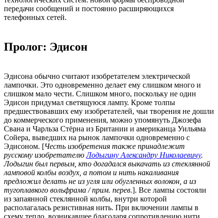
передачи сообщений и постоянно расширяющихся
телефонных сетей.
Пролог: Эдисон
Эдисона обычно считают изобретателем электрической
лампочки. Это одновременно делает ему слишком много и
слишком мало чести. Слишком много, поскольку не один
Эдисон придумал светящуюся лампу. Кроме толпы
предшествовавших ему изобретателей, чьи творения не дошли
до коммерческого применения, можно упомянуть Джозефа
Свана и Чарльза Стёрна из Британии и американца Уильяма
Сойера, выведших на рынок лампочки одновременно с
Эдисоном. [
Честь изобретения также принадлежит
русскому изобретателю
Лодыгину Александру Николаевичу
.
Лодыгин был первым, кто догадался выкачать из стеклянной
ламповой колбы воздух, а потом и нить накаливания
предложил делать не из угля или обугленных волокон, а из
тугоплавкого вольфрама / прим. перев.
]. Все лампы состояли
из запаянной стеклянной колбы, внутри которой
располагалась резистивная нить. При включении лампы в
схему тепло, возникавшее благодаря сопротивлению нити