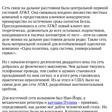
Сеть связи на дальние расстояния была центральной нервной
системой AT&T. Она связывала воедино множество местных
компаний и предоставляла ключевое конкурентное
преимущество по истечению срока патентов Белла.
Присоединившись к сети AT&T новый клиент мог,
теоретически, дозвониться до всех остальных подписчиков,
находившихся в тысячах километров от него – хотя на самом
деле звонки на дальние расстояния делали редко. Также сеть
была материальной основой для всеобъемлющей идеологии
компании «Одна политика, одна система, универсальный
сервис».
Но с началом второго десятилетия двадцатого века эта сеть
добралась до физического максимума. Чем дальше тянулись
телефонные провода, тем слабее и шумнее становился
проходивший по ним сигнал, и в итоге речь становилась
практически неразличимой. Из-за этого в США было на
самом деле две сети AT&T, разделённые континентальным
хребтом.
Для восточной сети колышком был Нью-Йорк, а
механические репитеры и
катушки Пупина
– привязью,
определявшей, как далеко мог дойти человеческий голос. Но
эти технологии были не всесильны. Катушки изменяли