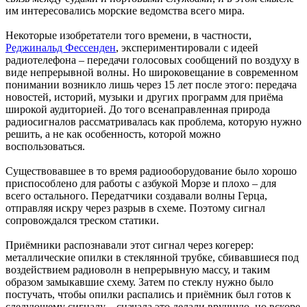
им интересовались морские ведомства всего мира.
Некоторые изобретатели того времени, в частности,
Реджинальд Фессенден
, экспериментировали с идеей
радиотелефона – передачи голосовых сообщений по воздуху в
виде непрерывной волны. Но широковещание в современном
понимании возникло лишь через 15 лет после этого: передача
новостей, историй, музыки и других программ для приёма
широкой аудиторией. До того всенаправленная природа
радиосигналов рассматривалась как проблема, которую нужно
решить, а не как особенность, которой можно
воспользоваться.
Существовавшее в то время радиооборудование было хорошо
приспособлено для работы с азбукой Морзе и плохо – для
всего остального. Передатчики создавали волны Герца,
отправляя искру через разрыв в схеме. Поэтому сигнал
сопровождался треском статики.
Приёмники распознавали этот сигнал через когерер:
металлические опилки в стеклянной трубке, сбивавшиеся под
воздействием радиоволн в непрерывную массу, и таким
образом замыкавшие схему. Затем по стеклу нужно было
постучать, чтобы опилки распались и приёмник был готов к
следующему сигналу – сначала это делали вручную, но вскоре