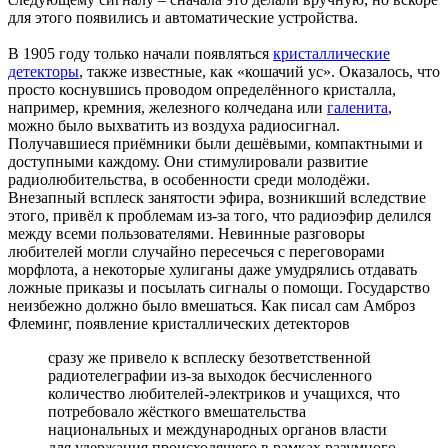
для этого появились и автоматические устройства.
В 1905 году только начали появляться
кристаллические
детекторы
, также известные, как «кошачий ус». Оказалось, что
просто коснувшись проводом определённого кристалла,
например, кремния, железного колчедана или
галенита
,
можно было выхватить из воздуха радиосигнал.
Получавшиеся приёмники были дешёвыми, компактными и
доступными каждому. Они стимулировали развитие
радиолюбительства, в особенности среди молодёжи.
Внезапный всплеск занятости эфира, возникший вследствие
этого, привёл к проблемам из-за того, что радиоэфир делился
между всеми пользователями. Невинные разговоры
любителей могли случайно пересечься с переговорами
морфлота, а некоторые хулиганы даже умудрялись отдавать
ложные приказы и посылать сигналы о помощи. Государство
неизбежно должно было вмешаться. Как писал сам Амброз
Флеминг, появление кристаллических детекторов
сразу же привело к всплеску безответственной
радиотелеграфии из-за выходок бесчисленного
количество любителей-электриков и учащихся, что
потребовало жёсткого вмешательства
национальных и международных органов власти
для удержания происходящего в рамках разумного