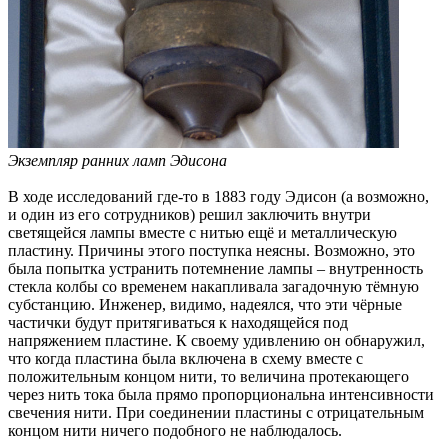
Экземпляр ранних ламп Эдисона
В ходе исследований где-то в 1883 году Эдисон (а возможно,
и один из его сотрудников) решил заключить внутри
светящейся лампы вместе с нитью ещё и металлическую
пластину. Причины этого поступка неясны. Возможно, это
была попытка устранить потемнение лампы – внутренность
стекла колбы со временем накапливала загадочную тёмную
субстанцию. Инженер, видимо, надеялся, что эти чёрные
частички будут притягиваться к находящейся под
напряжением пластине. К своему удивлению он обнаружил,
что когда пластина была включена в схему вместе с
положительным концом нити, то величина протекающего
через нить тока была прямо пропорциональна интенсивности
свечения нити. При соединении пластины с отрицательным
концом нити ничего подобного не наблюдалось.