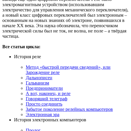
электромагнитным устройством (использовавшим
электричество для управления механического переключателя),
а новый класс цифровых переключателей был электронным –
основанным на новых знаниях об электроне, появившихся в
начале XX века. Эта наука обозначила, что переносчиком
электрической силы был не ток, не волна, не поле – а твёрдая
частица.
Все статьи цикла:
История реле
Метод «быстрой передачи сведений», или
Зарождение реле
Дальнописец
Гальванизм
Предприниматели
А вот, наконец, и реле
Говорящий телеграф
Просто соединить
Забытое поколение релейных компьютеров
Электронная эра
История электронных компьютеров
Пролог