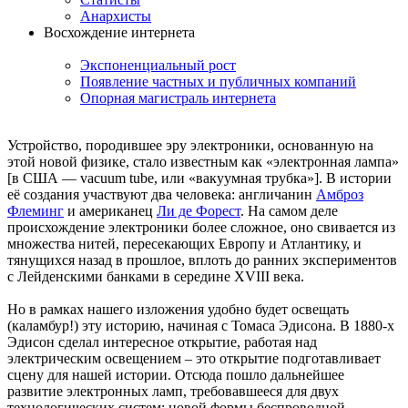
Анархисты
Восхождение интернета
Экспоненциальный рост
Появление частных и публичных компаний
Опорная магистраль интернета
Устройство, породившее эру электроники, основанную на
этой новой физике, стало известным как «электронная лампа»
[в США — vacuum tube, или «вакуумная трубка»]. В истории
её создания участвуют два человека: англичанин
Амброз
Флеминг
и американец
Ли де Форест
. На самом деле
происхождение электроники более сложное, оно свивается из
множества нитей, пересекающих Европу и Атлантику, и
тянущихся назад в прошлое, вплоть до ранних экспериментов
с Лейденскими банками в середине XVIII века.
Но в рамках нашего изложения удобно будет освещать
(каламбур!) эту историю, начиная с Томаса Эдисона. В 1880-х
Эдисон сделал интересное открытие, работая над
электрическим освещением – это открытие подготавливает
сцену для нашей истории. Отсюда пошло дальнейшее
развитие электронных ламп, требовавшееся для двух
технологических систем: новой формы беспроводной