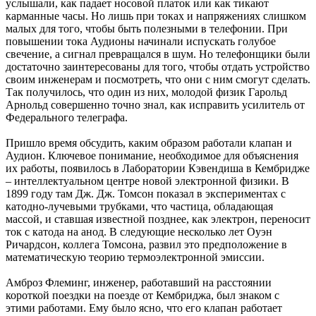
услышали, как падает носовой платок или как тикают
карманные часы. Но лишь при токах и напряжениях слишком
малых для того, чтобы быть полезными в телефонии. При
повышении тока Аудионы начинали испускать голубое
свечение, а сигнал превращался в шум. Но телефонщики были
достаточно заинтересованы для того, чтобы отдать устройство
своим инженерам и посмотреть, что они с ним смогут сделать.
Так получилось, что один из них, молодой физик Гарольд
Арнольд совершенно точно знал, как исправить усилитель от
Федерального телеграфа.
Пришло время обсудить, каким образом работали клапан и
Аудион. Ключевое понимание, необходимое для объяснения
их работы, появилось в Лаборатории Кэвендиша в Кембридже
– интеллектуальном центре новой электронной физики. В
1899 году там Дж. Дж. Томсон показал в экспериментах с
катодно-лучевыми трубками, что частица, обладающая
массой, и ставшая известной позднее, как электрон, переносит
ток с катода на анод. В следующие несколько лет Оуэн
Ричардсон, коллега Томсона, развил это предположение в
математическую теорию термоэлектронной эмиссии.
Амброз Флеминг, инженер, работавший на расстоянии
короткой поездки на поезде от Кембриджа, был знаком с
этими работами. Ему было ясно, что его клапан работает