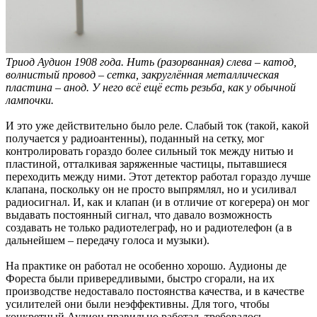
Триод Аудион 1908 года. Нить (разорванная) слева – катод,
волнистый провод – сетка, закруглённая металлическая
пластина – анод. У него всё ещё есть резьба, как у обычной
лампочки.
И это уже действительно было реле. Слабый ток (такой, какой
получается у радиоантенны), поданный на сетку, мог
контролировать гораздо более сильный ток между нитью и
пластиной, отталкивая заряженные частицы, пытавшиеся
переходить между ними. Этот детектор работал гораздо лучше
клапана, поскольку он не просто выпрямлял, но и усиливал
радиосигнал. И, как и клапан (и в отличие от когерера) он мог
выдавать постоянный сигнал, что давало возможность
создавать не только радиотелеграф, но и радиотелефон (а в
дальнейшем – передачу голоса и музыки).
На практике он работал не особенно хорошо. Аудионы де
Фореста были привередливыми, быстро сгорали, на их
производстве недоставало постоянства качества, и в качестве
усилителей они были неэффективны. Для того, чтобы
конкретный Аудион правильно работал, требовалось