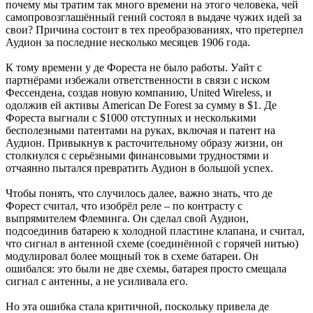
почему мы тратим так много времени на этого человека, чей
самопровозглашённый гений состоял в выдаче чужих идей за
свои? Причина состоит в тех преобразованиях, что претерпел
Аудион за последние несколько месяцев 1906 года.
К тому времени у де Фореста не было работы. Уайт с
партнёрами избежали ответственности в связи с иском
Фессендена, создав новую компанию, United Wireless, и
одолжив ей активы American De Forest за сумму в $1. Де
Фореста выгнали с $1000 отступных и несколькими
бесполезными патентами на руках, включая и патент на
Аудион. Привыкнув к расточительному образу жизни, он
столкнулся с серьёзными финансовыми трудностями и
отчаянно пытался превратить Аудион в большой успех.
Чтобы понять, что случилось далее, важно знать, что де
Форест считал, что изобрёл реле – по контрасту с
выпрямителем Флеминга. Он сделал свой Аудион,
подсоединив батарею к холодной пластине клапана, и считал,
что сигнал в антенной схеме (соединённой с горячей нитью)
модулировал более мощный ток в схеме батареи. Он
ошибался: это были не две схемы, батарея просто смещала
сигнал с антенны, а не усиливала его.
Но эта ошибка стала критичной, поскольку привела де