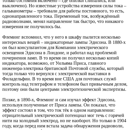
только состояния включено – где опилки слипались, или
выключено). Но известные устройства измерения силы тока –
гальванометры – требовали для работы постоянного, то есть,
однонаправленного тока. Переменный ток, возбуждённый
радиоволнами, менял направление так быстро, что никакого
измерения не получилось бы.
Флеминг вспомнил, что у него в шкафу пылится несколько
интересных вещей – индикаторные лампы Эдисона. В 1880-х
он был консультантом для Компании электрического
освещения Эдисона в Лондоне, и работал над проблемой
почернения ламп. В то время он получил несколько копий
индикатора, возможно, от Уильяма Приса, главного
инженера-электрика британской Почтовой службы, который
тогда только что вернулся с электрической выставки в
Филадельфии. В то время вне США для почтовых служб
контроль над телеграфом и телефоном был привычным делом,
поэтому они были центрами электротехнической экспертизы.
Позже, в 1890-х, Флеминг и сам изучал эффект Эдисона,
используя полученные от Приса лампы. Он показал, что
эффект состоял в том, что ток тёк в одном направлении:
отрицательный электрический потенциал мог течь с горячей
нити на холодный электрод, но не наоборот. Но только в 1904
году, когда перед ним встала задача обнаружения радиоволн,