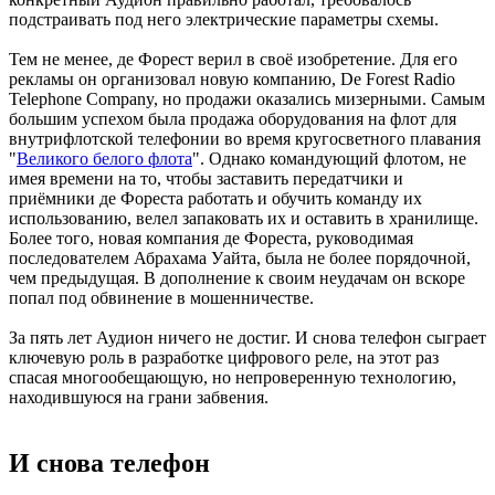
подстраивать под него электрические параметры схемы.
Тем не менее, де Форест верил в своё изобретение. Для его
рекламы он организовал новую компанию, De Forest Radio
Telephone Company, но продажи оказались мизерными. Самым
большим успехом была продажа оборудования на флот для
внутрифлотской телефонии во время кругосветного плавания
"
Великого белого флота
". Однако командующий флотом, не
имея времени на то, чтобы заставить передатчики и
приёмники де Фореста работать и обучить команду их
использованию, велел запаковать их и оставить в хранилище.
Более того, новая компания де Фореста, руководимая
последователем Абрахама Уайта, была не более порядочной,
чем предыдущая. В дополнение к своим неудачам он вскоре
попал под обвинение в мошенничестве.
За пять лет Аудион ничего не достиг. И снова телефон сыграет
ключевую роль в разработке цифрового реле, на этот раз
спасая многообещающую, но непроверенную технологию,
находившуюся на грани забвения.
И снова телефон