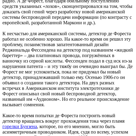
радио. А де Форест, благодаря обильному поступлению
средств указанных «лохов», сконцентрировался на том, чтобы
доказать свой гений через разработку новой американской
системы беспроводной передачи информации (по контрасту с
европейской, разработанной Маркони и др.).
К несчастью для американской системы, детектор де Фореста
работал не особенно хорошо. На какое-то время он решил эту
проблему, позаимствовав запатентованный дизайн
Реджинальда Фессендена на детектор под названием «жидкий
бареттер» – два платиновых провода, погружённых в
ванночку из серной кислоты. Фессенден подал в суд иск из-за
нарушения патента – и эту тяжбу он очевидно выиграл бы. Де
Форест не мог успокоиться, пока не придумал бы новый
детектор, принадлежавший только ему. Осенью 1906-го он
объявил о создании такого детектора. На двух разных
встречах в Американском института электротехники де
Форест описывал свой новый беспроводной детектор,
названный им «Аудионом». Но его реальное происхождение
вызывает сомнения.
Какое-то время попытки де Фореста построить новый
детектор вращались вокруг прохождения тока через пламя
горелки Бунзена
, которое, по его мнению, могло быть
асимметричным проводником. Идея, судя по всему, успехом