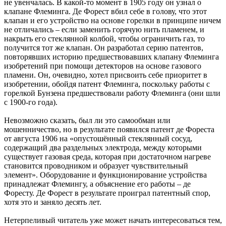
не увенчалась. В какой-то момент в 1905 году он узнал о
клапане Флеминга. Де Форест вбил себе в голову, что этот
клапан и его устройство на основе горелки в принципе ничем
не отличались – если заменить горячую нить пламенем, и
накрыть его стеклянной колбой, чтобы ограничить газ, то
получится тот же клапан. Он разработал серию патентов,
повторявших историю предшествовавших клапану Флеминга
изобретений при помощи детекторов на основе газового
пламени. Он, очевидно, хотел присвоить себе приоритет в
изобретении, обойдя патент Флеминга, поскольку работы с
горелкой Бунзена предшествовали работу Флеминга (они шли
с 1900-го года).
Невозможно сказать, был ли это самообман или
мошенничество, но в результате появился патент де Фореста
от августа 1906 на «опустошённый стеклянный сосуд,
содержащий два раздельных электрода, между которыми
существует газовая среда, которая при достаточном нагреве
становится проводником и образует чувствительный
элемент». Оборудование и функционирование устройства
принадлежат Флемингу, а объяснение его работы – де
Форесту. Де Форест в результате проиграл патентный спор,
хотя это и заняло десять лет.
Нетерпеливый читатель уже может начать интересоваться тем,