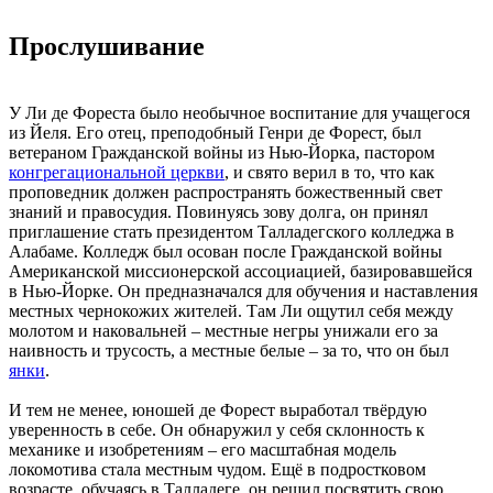
Прослушивание
У Ли де Фореста было необычное воспитание для учащегося
из Йеля. Его отец, преподобный Генри де Форест, был
ветераном Гражданской войны из Нью-Йорка, пастором
конгрегациональной церкви
, и свято верил в то, что как
проповедник должен распространять божественный свет
знаний и правосудия. Повинуясь зову долга, он принял
приглашение стать президентом Талладегского колледжа в
Алабаме. Колледж был осован после Гражданской войны
Американской миссионерской ассоциацией, базировавшейся
в Нью-Йорке. Он предназначался для обучения и наставления
местных чернокожих жителей. Там Ли ощутил себя между
молотом и наковальней – местные негры унижали его за
наивность и трусость, а местные белые – за то, что он был
янки
.
И тем не менее, юношей де Форест выработал твёрдую
уверенность в себе. Он обнаружил у себя склонность к
механике и изобретениям – его масштабная модель
локомотива стала местным чудом. Ещё в подростковом
возрасте, обучаясь в Талладеге, он решил посвятить свою