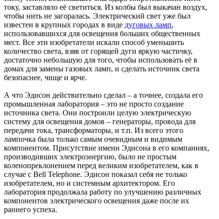
току, заставляло её светиться. Из колбы был выкачан воздух,
чтобы нить не загоралась. Электрический свет уже был
известен в крупных городах в виде
дуговых ламп
,
использовавшихся для освещения больших общественных
мест. Все эти изобретатели искали способ уменьшить
количество света, взяв от горящей дуги яркую частичку,
достаточно небольшую для того, чтобы использовать её в
домах для замены газовых ламп, и сделать источник света
безопаснее, чище и ярче.
А что Эдисон действительно сделал – а точнее, создала его
промышленная лаборатория – это не просто создание
источника света. Они построили целую электрическую
систему для освещения домов – генераторы, провода для
передачи тока, трансформаторы, и т.п. Из всего этого
лампочка была только самым очевидным и видимым
компонентом. Присутствие имени Эдисона в его компаниях,
производивших электроэнергию, было не простым
коленопреклонением перед великим изобретателем, как в
случае с Bell Telephone. Эдисон показал себя не только
изобретателем, но и системным архитектором. Его
лаборатория продолжала работу по улучшению различных
компонентов электрического освещения даже после их
раннего успеха.