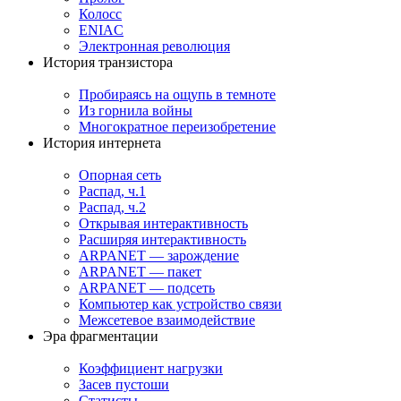
Колосс
ENIAC
Электронная революция
История транзистора
Пробираясь на ощупь в темноте
Из горнила войны
Многократное переизобретение
История интернета
Опорная сеть
Распад, ч.1
Распад, ч.2
Открывая интерактивность
Расширяя интерактивность
ARPANET — зарождение
ARPANET — пакет
ARPANET — подсеть
Компьютер как устройство связи
Межсетевое взаимодействие
Эра фрагментации
Коэффициент нагрузки
Засев пустоши
Статисты