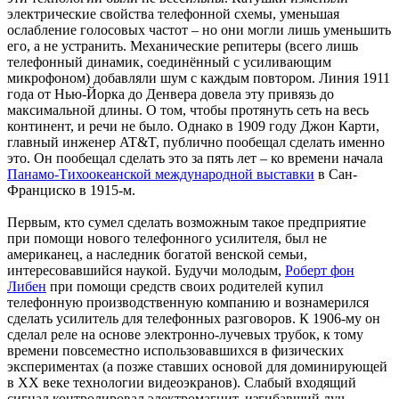
электрические свойства телефонной схемы, уменьшая
ослабление голосовых частот – но они могли лишь уменьшить
его, а не устранить. Механические репитеры (всего лишь
телефонный динамик, соединённый с усиливающим
микрофоном) добавляли шум с каждым повтором. Линия 1911
года от Нью-Йорка до Денвера довела эту привязь до
максимальной длины. О том, чтобы протянуть сеть на весь
континент, и речи не было. Однако в 1909 году Джон Карти,
главный инженер AT&T, публично пообещал сделать именно
это. Он пообещал сделать это за пять лет – ко времени начала
Панамо-Тихоокеанской международной выставки
в Сан-
Франциско в 1915-м.
Первым, кто сумел сделать возможным такое предприятие
при помощи нового телефонного усилителя, был не
американец, а наследник богатой венской семьи,
интересовавшийся наукой. Будучи молодым,
Роберт фон
Либен
при помощи средств своих родителей купил
телефонную производственную компанию и вознамерился
сделать усилитель для телефонных разговоров. К 1906-му он
сделал реле на основе электронно-лучевых трубок, к тому
времени повсеместно использовавшихся в физических
экспериментах (а позже ставших основой для доминирующей
в XX веке технологии видеоэкранов). Слабый входящий
сигнал контролировал электромагнит, изгибавший луч,