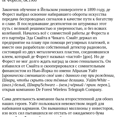
де Форест, ок.1900
Закончив обучение в Йельском университете в 1899 году, де
Форест выбрал освоение набиравшего обороты искусства
передачи беспроводных сигналов в качестве пути к богатству
и славе. В последовавшие десятилетия он штурмовал этот
путь с великой решимостью и уверенностью, и без всяких
колебаний. Началось всё с совместной работы де Фореста и
его партнёра Эда Смайта в Чикаго. Смайт держал их
предприятие на плаву при помощи регулярных платежей, и
вместе они разработали собственный детектор радиоволн,
состоящий из двух металлических пластин, соединявшихся
клеем, который де Форест называл «пастой» [goo]. Но де
Форест не мог долго ждать наград за свою гениальность. Он
избавился от Смайта и скооперировался с сомнительным
финансистом из Нью-Йорка по имени Абрахам Уайт
[
иронически сменившего своё имя с данного ему при рождении,
Шварц, чтобы скрыть свои тёмные делишки. Уайт/White –
(англ.) белый, Шварц/Schwarz – (нем.) чёрный / прим. перев.
],
открыв компанию De Forest Wireless Telegraph Company.
Сама деятельность компании была второстепенной для обоих
наших героев. Уайт пользовался невежеством людей для
набивания карманов. Он выманивал миллионы у инвесторов,
изо всех сил пытавшихся не отстать от ожидаемого бума