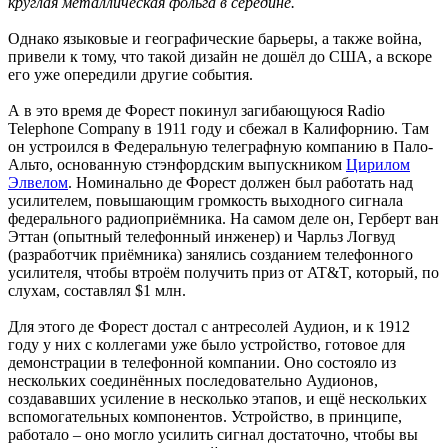
круглая металлическая фольга в середине.
Однако языковые и географические барьеры, а также война,
привели к тому, что такой дизайн не дошёл до США, а вскоре
его уже опередили другие события.
А в это время де Форест покинул загибающуюся Radio
Telephone Company в 1911 году и сбежал в Калифорнию. Там
он устроился в Федеральную телеграфную компанию в Пало-
Альто, основанную стэнфордским выпускником
Цирилом
Элвелом
. Номинально де Форест должен был работать над
усилителем, повышающим громкость выходного сигнала
федерального радиоприёмника. На самом деле он, Герберт ван
Эттан (опытный телефонный инженер) и Чарльз Логвуд
(разработчик приёмника) занялись созданием телефонного
усилителя, чтобы втроём получить приз от AT&T, который, по
слухам, составлял $1 млн.
Для этого де Форест достал с антресолей Аудион, и к 1912
году у них с коллегами уже было устройство, готовое для
демонстрации в телефонной компании. Оно состояло из
нескольких соединённых последовательно Аудионов,
создававших усиление в несколько этапов, и ещё нескольких
вспомогательных компонентов. Устройство, в принципе,
работало – оно могло усилить сигнал достаточно, чтобы вы