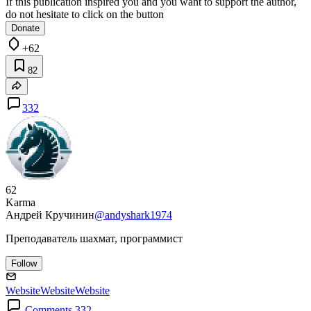
If this publication inspired you and you want to support the author,
do not hesitate to click on the button
Donate
+62
82
332
62
Karma
Андрей Кручинин
@andyshark1974
Преподаватель шахмат, программист
Follow
Website
Website
Website
Comments 332