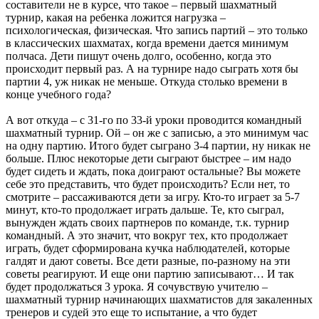
составители не в курсе, что такое – первый шахматный
турнир, какая на ребенка ложится нагрузка –
психологическая, физическая. Что запись партий – это только
в классических шахматах, когда времени дается минимум
полчаса. Дети пишут очень долго, особенно, когда это
происходит первый раз. А на турнире надо сыграть хотя бы
партии 4, уж никак не меньше. Откуда столько времени в
конце учебного года?
А вот откуда – с 31-го по 33-й уроки проводится командный
шахматный турнир. Ой – он же с записью, а это минимум час
на одну партию. Итого будет сыграно 3-4 партии, ну никак не
больше. Плюс некоторые дети сыграют быстрее – им надо
будет сидеть и ждать, пока доиграют остальные? Вы можете
себе это представить, что будет происходить? Если нет, то
смотрите – рассаживаются дети за игру. Кто-то играет за 5-7
минут, кто-то продолжает играть дальше. Те, кто сыграл,
вынужден ждать своих партнеров по команде, т.к. турнир
командный. А это значит, что вокруг тех, кто продолжает
играть, будет сформирована кучка наблюдателей, которые
галдят и дают советы. Все дети разные, по-разному на эти
советы реагируют. И еще они партию записывают… И так
будет продолжаться 3 урока. Я сочувствую учителю –
шахматный турнир начинающих шахматистов для закаленных
тренеров и судей это еще то испытание, а что будет