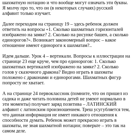
шахматную нотацию и что вообще могут означать эти буквы.
Я молчу про то, что он (в некоторых случаях) русский
алфавит только изучает.
Далее переходим на страницу 19 – здесь ребенок должен
ответить на вопросы «1. Сколько шахматных горизонталей
изображено на замке? 2. Сколько на рисунке башен, а сколько
единорогов?». Возникает закономерный вопрос – какое
отношение имеют единороги к шахматам?..
Идем дальше. Урок 4 – вертикали. Вопросы к иллюстрации на
странице 23 еще круче, чем про единорогов: 1. Сколько
шахматных вертикалей изображено на замке? 2. Сколько
голов у сказочного дракона? Видно играть в шахматы
положено с драконами и единорогами. Шахматных фигур
попросту не хватает.
А на странице 24 первоклассник (помните, что он пришел из
садика и даже читать половина детей не умеют нормально в
эти моменты) получает заряд позитива – ЛАТИНСКИЙ
алфавит с латинским произношением. Треш усугубляется тем,
что данная информация не имеет никакого отношения к
способности думать. Ребенок может прекрасно играть в
шахматы, не зная шахматной нотации; поверьте – это так на
самом деле.