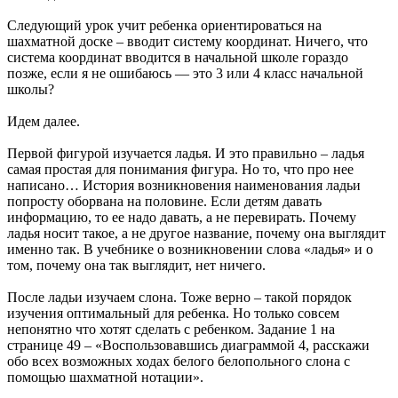
Следующий урок учит ребенка ориентироваться на
шахматной доске – вводит систему координат. Ничего, что
система координат вводится в начальной школе гораздо
позже, если я не ошибаюсь — это 3 или 4 класс начальной
школы?
Идем далее.
Первой фигурой изучается ладья. И это правильно – ладья
самая простая для понимания фигура. Но то, что про нее
написано… История возникновения наименования ладьи
попросту оборвана на половине. Если детям давать
информацию, то ее надо давать, а не перевирать. Почему
ладья носит такое, а не другое название, почему она выглядит
именно так. В учебнике о возникновении слова «ладья» и о
том, почему она так выглядит, нет ничего.
После ладьи изучаем слона. Тоже верно – такой порядок
изучения оптимальный для ребенка. Но только совсем
непонятно что хотят сделать с ребенком. Задание 1 на
странице 49 – «Воспользовавшись диаграммой 4, расскажи
обо всех возможных ходах белого белопольного слона с
помощью шахматной нотации».