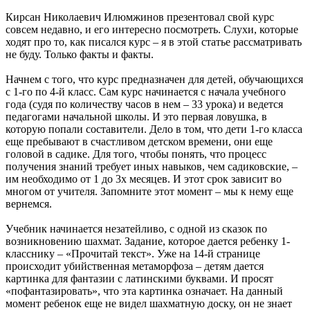
Кирсан Николаевич Илюмжинов презентовал свой курс
совсем недавно, и его интересно посмотреть. Слухи, которые
ходят про то, как писался курс – я в этой статье рассматривать
не буду. Только факты и факты.
Начнем с того, что курс предназначен для детей, обучающихся
с 1-го по 4-й класс. Сам курс начинается с начала учебного
года (судя по количеству часов в нем – 33 урока) и ведется
педагогами начальной школы. И это первая ловушка, в
которую попали составители. Дело в том, что дети 1-го класса
еще пребывают в счастливом детском времени, они еще
головой в садике. Для того, чтобы понять, что процесс
получения знаний требует иных навыков, чем садиковские, –
им необходимо от 1 до 3х месяцев. И этот срок зависит во
многом от учителя. Запомните этот момент – мы к нему еще
вернемся.
Учебник начинается незатейливо, с одной из сказок по
возникновению шахмат. Задание, которое дается ребенку 1-
класснику – «Прочитай текст». Уже на 14-й странице
происходит убийственная метаморфоза – детям дается
картинка для фантазии с латинскими буквами. И просят
«пофантазировать», что эта картинка означает. На данный
момент ребенок еще не видел шахматную доску, он не знает