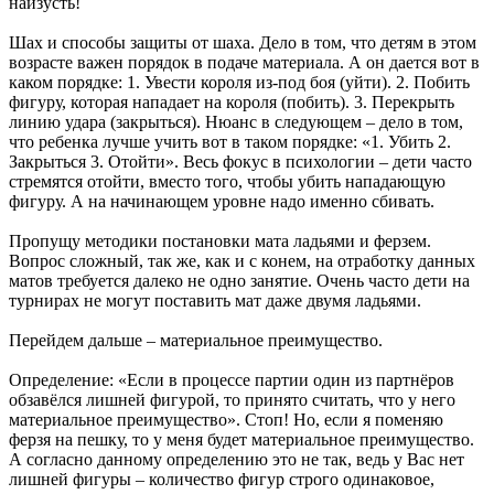
наизусть!
Шах и способы защиты от шаха. Дело в том, что детям в этом
возрасте важен порядок в подаче материала. А он дается вот в
каком порядке: 1. Увести короля из-под боя (уйти). 2. Побить
фигуру, которая нападает на короля (побить). 3. Перекрыть
линию удара (закрыться). Нюанс в следующем – дело в том,
что ребенка лучше учить вот в таком порядке: «1. Убить 2.
Закрыться 3. Отойти». Весь фокус в психологии – дети часто
стремятся отойти, вместо того, чтобы убить нападающую
фигуру. А на начинающем уровне надо именно сбивать.
Пропущу методики постановки мата ладьями и ферзем.
Вопрос сложный, так же, как и с конем, на отработку данных
матов требуется далеко не одно занятие. Очень часто дети на
турнирах не могут поставить мат даже двумя ладьями.
Перейдем дальше – материальное преимущество.
Определение: «Если в процессе партии один из партнёров
обзавёлся лишней фигурой, то принято считать, что у него
материальное преимущество». Стоп! Но, если я поменяю
ферзя на пешку, то у меня будет материальное преимущество.
А согласно данному определению это не так, ведь у Вас нет
лишней фигуры – количество фигур строго одинаковое,