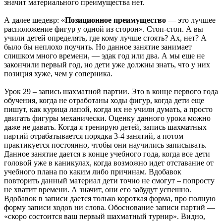
значит материального преимущества нет.
А далее шедевр: «
Позиционное преимущество
— это лучшее
расположение фигур у одной из сторон». Стоп-стоп. А вы
учили детей определять, где кому лучше стоять? Ах, нет? А
было бы неплохо поучить. Но данное занятие занимает
слишком много времени, — эдак год или два. А мы еще не
закончили первый год, но дети уже должны знать, что у них
позиция хуже, чем у соперника.
Урок 29 – запись шахматной партии. Это в конце первого года
обучения, когда не отработаны ходы фигур, когда дети еще
пишут, как курица лапой, когда их не учили думать, а просто
двигать фигуры механически. Оценку данного урока можно
даже не давать. Когда я тренирую детей, запись шахматных
партий отрабатывается порядка 3-4 занятий, а потом
практикуется постоянно, чтобы они научились записывать.
Данное занятие дается в конце учебного года, когда все дети
головой уже в каникулах, когда возможно идет отставание от
учебного плана по каким либо причинам. Вдобавок
повторить данный материал дети точно не смогут – попросту
не хватит времени. А значит, они его забудут успешно.
Вдобавок в записи дается только короткая форма, про полную
форму записи ходов ни слова. Обоснование записи партий —
«скоро состоится ваш первый шахматный турнир». Видно,