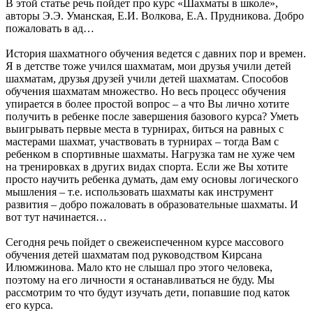
В этой статье речь пойдет про курс «Шахматы в школе»,
авторы Э.Э. Уманская, Е.И. Волкова, Е.А. Прудникова. Добро
пожаловать в ад…
История шахматного обучения ведется с давних пор и времен.
Я в детстве тоже учился шахматам, мои друзья учили детей
шахматам, друзья друзей учили детей шахматам. Способов
обучения шахматам множество. Но весь процесс обучения
упирается в более простой вопрос – а что Вы лично хотите
получить в ребенке после завершения базового курса? Уметь
выигрывать первые места в турнирах, биться на равных с
мастерами шахмат, участвовать в турнирах – тогда Вам с
ребенком в спортивные шахматы. Нагрузка там не хуже чем
на тренировках в других видах спорта. Если же Вы хотите
просто научить ребенка думать, дам ему основы логического
мышления – т.е. использовать шахматы как инструмент
развития – добро пожаловать в образовательные шахматы. И
вот тут начинается…
Сегодня речь пойдет о свежеиспеченном курсе массового
обучения детей шахматам под руководством Кирсана
Илюмжинова. Мало кто не слышал про этого человека,
поэтому на его личности я останавливаться не буду. Мы
рассмотрим то что будут изучать дети, попавшие под каток
его курса.