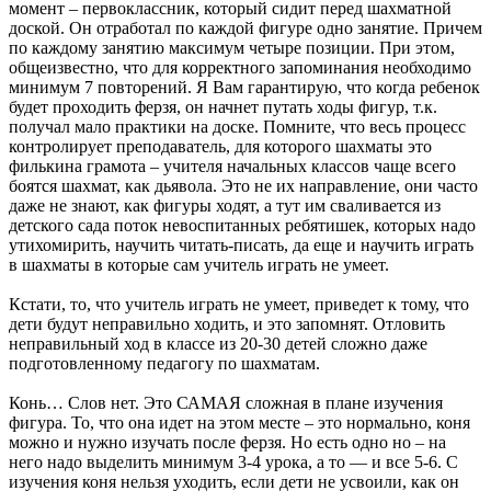
момент – первоклассник, который сидит перед шахматной
доской. Он отработал по каждой фигуре одно занятие. Причем
по каждому занятию максимум четыре позиции. При этом,
общеизвестно, что для корректного запоминания необходимо
минимум 7 повторений. Я Вам гарантирую, что когда ребенок
будет проходить ферзя, он начнет путать ходы фигур, т.к.
получал мало практики на доске. Помните, что весь процесс
контролирует преподаватель, для которого шахматы это
филькина грамота – учителя начальных классов чаще всего
боятся шахмат, как дьявола. Это не их направление, они часто
даже не знают, как фигуры ходят, а тут им сваливается из
детского сада поток невоспитанных ребятишек, которых надо
утихомирить, научить читать-писать, да еще и научить играть
в шахматы в которые сам учитель играть не умеет.
Кстати, то, что учитель играть не умеет, приведет к тому, что
дети будут неправильно ходить, и это запомнят. Отловить
неправильный ход в классе из 20-30 детей сложно даже
подготовленному педагогу по шахматам.
Конь… Слов нет. Это САМАЯ сложная в плане изучения
фигура. То, что она идет на этом месте – это нормально, коня
можно и нужно изучать после ферзя. Но есть одно но – на
него надо выделить минимум 3-4 урока, а то — и все 5-6. С
изучения коня нельзя уходить, если дети не усвоили, как он