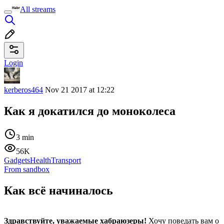
All streams
Login
kerberos464
Nov 21 2017 at 12:22
Как я докатился до моноколеса
3 min
56K
Gadgets
Health
Transport
From sandbox
Как всё начиналось
Здравствуйте, уважаемые хабраюзеры!
Хочу поведать вам о