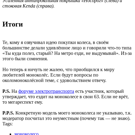
Усиленная антипрокольная покрышка «Носорог» (слева) и
стоковая Kenda (справа).
Итоги
Те, кому я озвучивал идею покупки колеса, в своём
большинстве делали удивлённое лицо и говорили что-то типа
«Ты куда полез, старый? На метро езди, не выдумывай». Из-за
этого были сомнения.
Но теперь я ничуть не жалею, что приобщился к миру
любителей моноколёс. Если будут вопросы по
околомоноколёсной теме, с удовольствием отвечу.
P.S.
На
форуме электротранспорта
есть участник, который
утверждает, что ездит на моноколесе в свои 63. Если не врёт,
то мегареспект ему.
P.P.S.
Конкретную модель моего моноколеса не указываю, т.к.
модератор посчитал это неуместным (почему так — не знаю).
Tags:
моноколесо