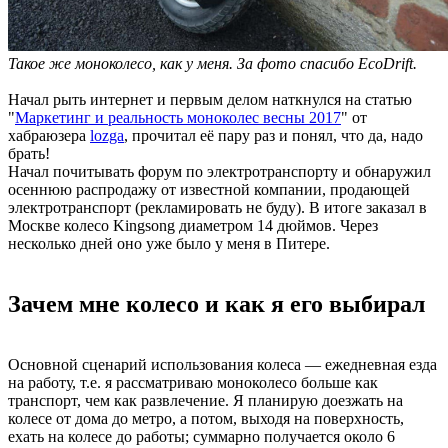
Такое же моноколесо, как у меня. За фото спасибо EcoDrift.
Начал рыть интернет и первым делом наткнулся на статью
"
Маркетинг и реальность моноколес весны 2017
" от
хабраюзера
lozga
, прочитал её пару раз и понял, что да, надо
брать!
Начал почитывать форум по электротранспорту и обнаружил
осеннюю распродажу от известной компании, продающей
электротранспорт (рекламировать не буду). В итоге заказал в
Москве колесо Kingsong диаметром 14 дюймов. Через
несколько дней оно уже было у меня в Питере.
Зачем мне колесо и как я его выбирал
Основной сценарий использования колеса — ежедневная езда
на работу, т.е. я рассматриваю моноколесо больше как
транспорт, чем как развлечение. Я планирую доезжать на
колесе от дома до метро, а потом, выходя на поверхность,
ехать на колесе до работы; суммарно получается около 6