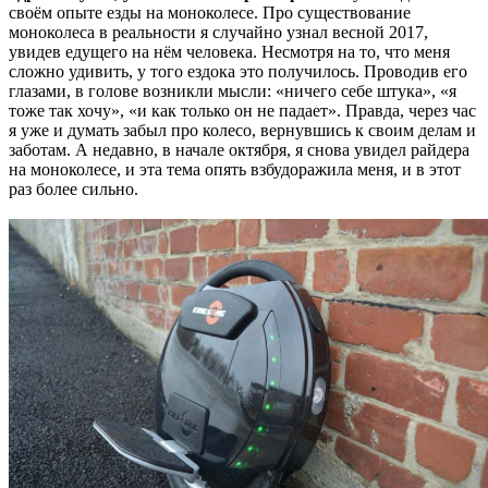
своём опыте езды на моноколесе. Про существование
моноколеса в реальности я случайно узнал весной 2017,
увидев едущего на нём человека. Несмотря на то, что меня
сложно удивить, у того ездока это получилось. Проводив его
глазами, в голове возникли мысли: «ничего себе штука», «я
тоже так хочу», «и как только он не падает». Правда, через час
я уже и думать забыл про колесо, вернувшись к своим делам и
заботам. А недавно, в начале октября, я снова увидел райдера
на моноколесе, и эта тема опять взбудоражила меня, и в этот
раз более сильно.