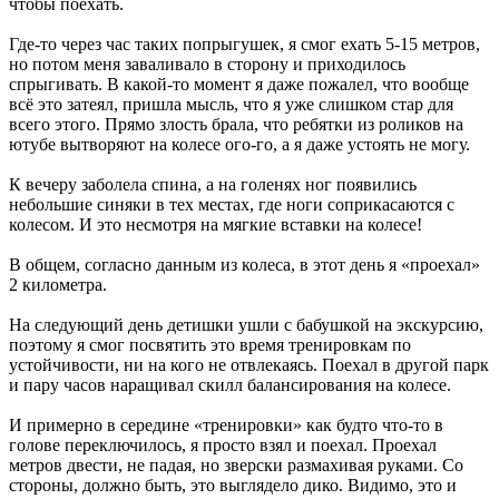
чтобы поехать.
Где-то через час таких попрыгушек, я смог ехать 5-15 метров,
но потом меня заваливало в сторону и приходилось
спрыгивать. В какой-то момент я даже пожалел, что вообще
всё это затеял, пришла мысль, что я уже слишком стар для
всего этого. Прямо злость брала, что ребятки из роликов на
ютубе вытворяют на колесе ого-го, а я даже устоять не могу.
К вечеру заболела спина, а на голенях ног появились
небольшие синяки в тех местах, где ноги соприкасаются с
колесом. И это несмотря на мягкие вставки на колесе!
В общем, согласно данным из колеса, в этот день я «проехал»
2 километра.
На следующий день детишки ушли с бабушкой на экскурсию,
поэтому я смог посвятить это время тренировкам по
устойчивости, ни на кого не отвлекаясь. Поехал в другой парк
и пару часов наращивал скилл балансирования на колесе.
И примерно в середине «тренировки» как будто что-то в
голове переключилось, я просто взял и поехал. Проехал
метров двести, не падая, но зверски размахивая руками. Со
стороны, должно быть, это выглядело дико. Видимо, это и