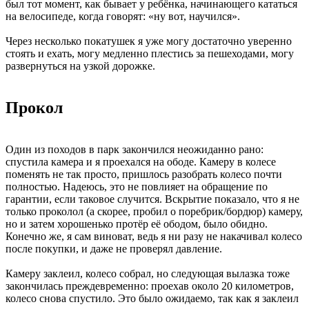
был тот момент, как бывает у ребёнка, начинающего кататься
на велосипеде, когда говорят: «ну вот, научился».
Через несколько покатушек я уже могу достаточно уверенно
стоять и ехать, могу медленно плестись за пешеходами, могу
развернуться на узкой дорожке.
Прокол
Один из походов в парк закончился неожиданно рано:
спустила камера и я проехался на ободе. Камеру в колесе
поменять не так просто, пришлось разобрать колесо почти
полностью. Надеюсь, это не повлияет на обращение по
гарантии, если таковое случится. Вскрытие показало, что я не
только проколол (а скорее, пробил о поребрик/бордюр) камеру,
но и затем хорошенько протёр её ободом, было обидно.
Конечно же, я сам виноват, ведь я ни разу не накачивал колесо
после покупки, и даже не проверял давление.
Камеру заклеил, колесо собрал, но следующая вылазка тоже
закончилась преждевременно: проехав около 20 километров,
колесо снова спустило. Это было ожидаемо, так как я заклеил