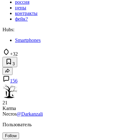
россия
цены
контракты
фейк?
Hubs:
Smartphones
+32
3
156
21
Karma
Necros
@Darkanzali
Пользователь
Follow