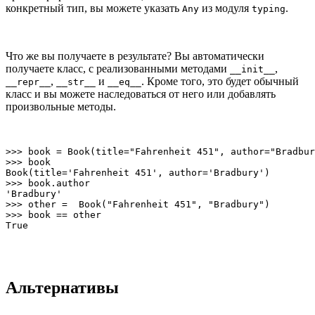
конкретный тип, вы можете указать
из модуля
.
Any
typing
Что же вы получаете в результате? Вы автоматически
получаете класс, с реализованными методами
,
__init__
,
и
. Кроме того, это будет обычный
__repr__
__str__
__eq__
класс и вы можете наследоваться от него или добавлять
произвольные методы.
>>> book = Book(title="Fahrenheit 451", author="Bradbur
>>> book

Book(title='Fahrenheit 451', author='Bradbury')

>>> book.author

'Bradbury'

>>> other =  Book("Fahrenheit 451", "Bradbury")

>>> book == other

True
Альтернативы