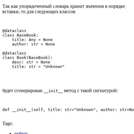
Так как упорядоченный словарь хранит значения в порядке
вставки, то для следующих классов
@dataclass

class BaseBook:

    title: Any = None

    author: str = None

@dataclass

class Book(BaseBook):

    desc: str = None

    title: str = "Unknown"
будет сгенерирован
метод с такой сигнатурой:
__init__
def __init__(self, title: str="Unknown", author: str=No
Tags:
python