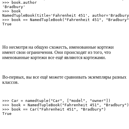
>>> book.author

'Bradbury'

>>> book

NamedTupleBook(title='Fahrenheit 451', author='Bradbury
>>> book == NamedTupleBook("Fahrenheit 451", "Bradbury"
True
Но несмотря на общую схожесть, именованные кортежи
имеют свои ограничения. Они происходят из того, что
именованные кортежи все ещё являются кортежами.
Во-первых, вы все ещё можете сравнивать экземпляры разных
классов.
>>> Car = namedtuple("Car", ["model", "owner"])

>>> book = NamedTupleBook("Fahrenheit 451", "Bradbury")
>>> book == Car("Fahrenheit 451", "Bradbury")

True