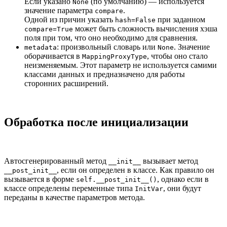
Если указано
(по умолчанию) — используется
None
значение параметра
.
compare
Одной из причин указать
при заданном
hash=False
может быть сложность вычисления хэша
compare=True
поля при том, что оно необходимо для сравнения.
: произвольный словарь или
. Значение
metadata
None
оборачивается в
, чтобы оно стало
MappingProxyType
неизменяемым. Этот параметр не используется самими
классами данных и предназначено для работы
сторонних расширений.
Обработка после инициализации
Автосгенерированный метод
вызывает метод
__init__
, если он определен в классе. Как правило он
__post_init__
вызывается в форме
, однако если в
self.__post_init__()
классе определены переменные типа
, они будут
InitVar
переданы в качестве параметров метода.