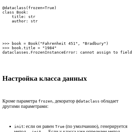
@dataclass(frozen=True)

class Book:

    title: str

    author: str
>>> book = Book("Fahrenheit 451", "Bradbury")

>>> book.title = "1984"

dataclasses.FrozenInstanceError: cannot assign to field
Настройка класса данных
Кроме параметра
, декоратор
обладает
frozen
@dataclass
другими параметрами:
: если он равен
(по умолчанию), генерируется
init
True
метод
. Если у класса уже определен метод
__init__