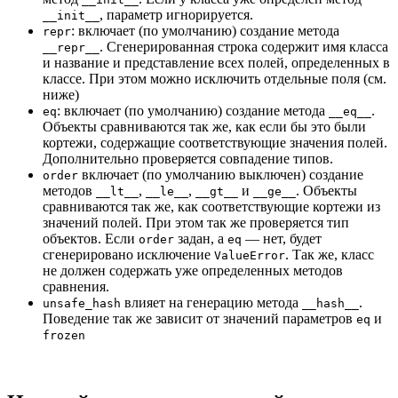
, параметр игнорируется.
__init__
: включает (по умолчанию) создание метода
repr
. Сгенерированная строка содержит имя класса
__repr__
и название и представление всех полей, определенных в
классе. При этом можно исключить отдельные поля (см.
ниже)
: включает (по умолчанию) создание метода
.
eq
__eq__
Объекты сравниваются так же, как если бы это были
кортежи, содержащие соответствующие значения полей.
Дополнительно проверяется совпадение типов.
включает (по умолчанию выключен) создание
order
методов
,
,
и
. Объекты
__lt__
__le__
__gt__
__ge__
сравниваются так же, как соответствующие кортежи из
значений полей. При этом так же проверяется тип
объектов. Если
задан, а
— нет, будет
order
eq
сгенерировано исключение
. Так же, класс
ValueError
не должен содержать уже определенных методов
сравнения.
влияет на генерацию метода
.
unsafe_hash
__hash__
Поведение так же зависит от значений параметров
и
eq
frozen