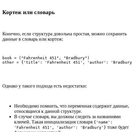
Кортеж или словарь
Конечно, если структура довольна простая, можно сохранить
данные в словарь или кортеж:
book = ("Fahrenheit 451", "Bradbury")

other = {'title': 'Fahrenheit 451', 'author': 'Bradbury
Однако у такого подхода есть недостатки:
Необходимо помнить, что переменная содержит данные,
относящиеся к данной структуре.
В случае словаря, вы должны следить за названиями
ключей. Такая инициализация словаря
{'name':
тоже будет
'Fahrenheit 451', 'author': 'Bradbury'}