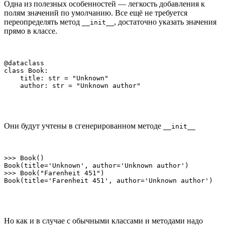
Одна из полезных особенностей — легкость добавления к
полям значений по умолчанию. Все ещё не требуется
переопределять метод
, достаточно указать значения
__init__
прямо в классе.
@dataclass

class Book:

    title: str = "Unknown"

    author: str = "Unknown author"
Они будут учтены в сгенерированном методе
__init__
>>> Book()

Book(title='Unknown', author='Unknown author')

>>> Book("Farenheit 451")

Book(title='Farenheit 451', author='Unknown author')
Но как и в случае с обычными классами и методами надо