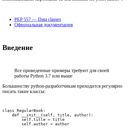
PEP 557 — Data classes
Официальная документация
Введение
Все приведенные примеры требуют для своей
работы Python 3.7 или выше
Большинству python-разработчикам приходится регулярно
писать такие классы:
class RegularBook:

    def __init__(self, title, author):

        self.title = title

        self.author = author