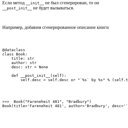
Если метод
не был сгенерирован, то он
__init__
не будет вызываться.
__post_init__
Например, добавим сгенерированное описание книги
@dataclass

class Book:

    title: str

    author: str

    desc: str = None

    def __post_init__(self):

        self.desc = self.desc or "`%s` by %s" % (self.t
>>>  Book("Fareneheit 481", "Bradbury")

Book(title='Fareneheit 481', author='Bradbury', desc='`