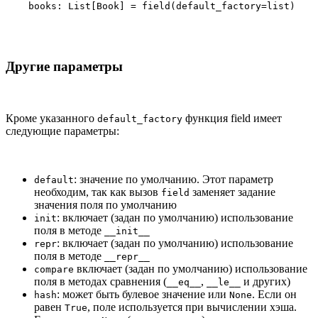
    books: List[Book] = field(default_factory=list)
Другие параметры
Кроме указанного
функция field имеет
default_factory
следующие параметры:
: значение по умолчанию. Этот параметр
default
необходим, так как вызов
заменяет задание
field
значения поля по умолчанию
: включает (задан по умолчанию) использование
init
поля в методе
__init__
: включает (задан по умолчанию) использование
repr
поля в методе
__repr__
включает (задан по умолчанию) использование
compare
поля в методах сравнения (
,
и других)
__eq__
__le__
: может быть булевое значение или
. Если он
hash
None
равен
, поле используется при вычислении хэша.
True