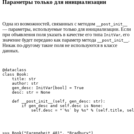
Параметры только для инициализации
Одна из возможностей, связанных с методом
__post_init__
— параметры, используемые только для инициализации. Если
при объявления поля указать в качестве его типа
, его
InitVar
значение будет передано как параметр метода
.
__post_init__
Никак по-другому такие поля не используются в классе
данных.
@dataclass

class Book:

    title: str

    author: str

    gen_desc: InitVar[bool] = True

    desc: str = None

    def __post_init__(self, gen_desc: str):

        if gen_desc and self.desc is None:

            self.desc = "`%s` by %s" % (self.title, sel
>>> Book("Fareneheit 481", "Bradbury")
