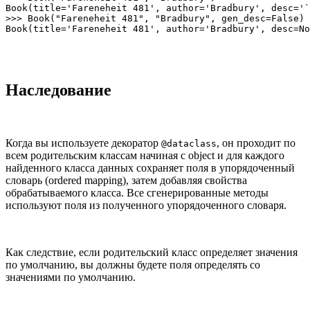
Book(title='Fareneheit 481', author='Bradbury', desc='`
>>> Book("Fareneheit 481", "Bradbury", gen_desc=False)

Book(title='Fareneheit 481', author='Bradbury', desc=No
Наследование
Когда вы используете декоратор
, он проходит по
@dataclass
всем родительским классам начиная с object и для каждого
найденного класса данных сохраняет поля в упорядоченный
словарь (ordered mapping), затем добавляя свойства
обрабатываемого класса. Все сгенерированные методы
используют поля из полученного упорядоченного словаря.
Как следствие, если родительский класс определяет значения
по умолчанию, вы должны будете поля определять со
значениями по умолчанию.