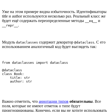
Уже на этом примере видна избыточность. Идентификаторы
title и author используются несколько раз. Реальный класс же
будет ещё содержать переопределенные методы
и
__eq__
.
__repr__
Модуль
содержит декоратор
. С его
dataclasses
@dataclass
использованием аналогичный код будет выглядеть так:
from dataclasses import dataclass

@dataclass

class Book:

    title: str

    author: str
Важно отметить, что
аннотации типов
обязательны
. Все
поля, которые не имеют отметок о типе будут
проигнорированы. Конечно, если вы не хотите использовать