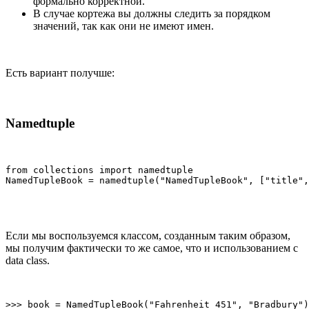
формально корректной.
В случае кортежа вы должны следить за порядком
значений, так как они не имеют имен.
Есть вариант получше:
Namedtuple
from collections import namedtuple 

NamedTupleBook = namedtuple("NamedTupleBook", ["title",
Если мы воспользуемся классом, созданным таким образом,
мы получим фактически то же самое, что и использованием с
data class.
>>> book = NamedTupleBook("Fahrenheit 451", "Bradbury")
