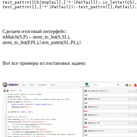
test_pattrn([Ch|UnpTail],['*'|PatTail]):-is_letter(Ch),
Сделаем итоговый интерфейс:
isMatch(S,P) :- atom_to_list(S,SL),
atom_to_list(P,PL),!,test_pattrn(SL,PL),!.
Вот все примеры из постановки задачи: