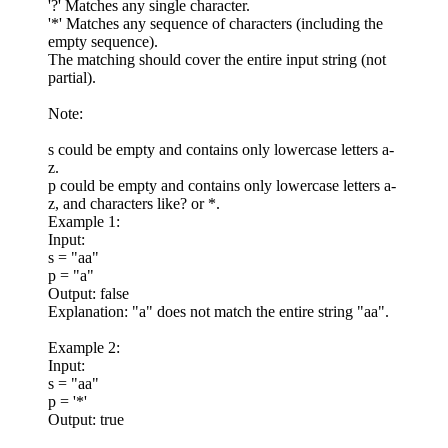
'?' Matches any single character.
'*' Matches any sequence of characters (including the
empty sequence).
The matching should cover the entire input string (not
partial).
Note:
s could be empty and contains only lowercase letters a-
z.
p could be empty and contains only lowercase letters a-
z, and characters like? or *.
Example 1:
Input:
s = "aa"
p = "a"
Output: false
Explanation: "a" does not match the entire string "aa".
Example 2:
Input:
s = "aa"
p = '*'
Output: true