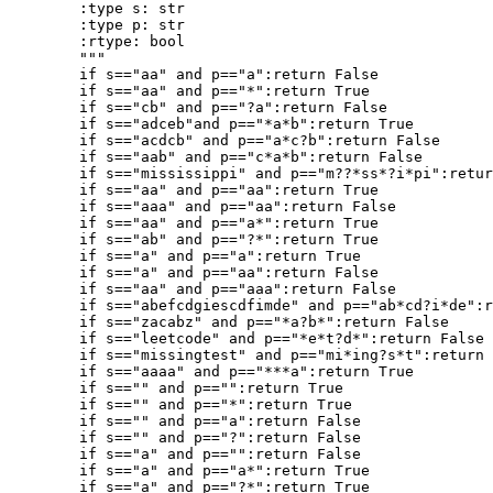
        :type s: str

        :type p: str

        :rtype: bool

        """

        if s=="aa" and p=="a":return False  

        if s=="aa" and p=="*":return True

        if s=="cb" and p=="?a":return False

        if s=="adceb"and p=="*a*b":return True

        if s=="acdcb" and p=="a*c?b":return False

        if s=="aab" and p=="c*a*b":return False

        if s=="mississippi" and p=="m??*ss*?i*pi":retur
        if s=="aa" and p=="aa":return True 

        if s=="aaa" and p=="aa":return False

        if s=="aa" and p=="a*":return True

        if s=="ab" and p=="?*":return True

        if s=="a" and p=="a":return True

        if s=="a" and p=="aa":return False

        if s=="aa" and p=="aaa":return False

        if s=="abefcdgiescdfimde" and p=="ab*cd?i*de":r
        if s=="zacabz" and p=="*a?b*":return False

        if s=="leetcode" and p=="*e*t?d*":return False

        if s=="missingtest" and p=="mi*ing?s*t":return 
        if s=="aaaa" and p=="***a":return True

        if s=="" and p=="":return True

        if s=="" and p=="*":return True

        if s=="" and p=="a":return False

        if s=="" and p=="?":return False

        if s=="a" and p=="":return False

        if s=="a" and p=="a*":return True

        if s=="a" and p=="?*":return True
