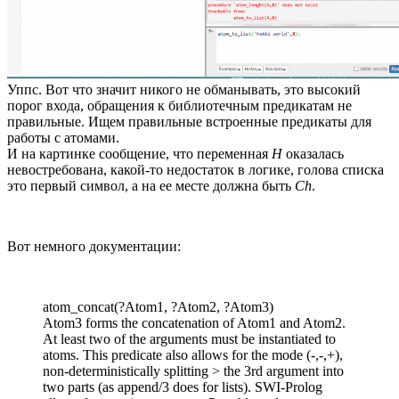
Уппс. Вот что значит никого не обманывать, это высокий
порог входа, обращения к библиотечным предикатам не
правильные. Ищем правильные встроенные предикаты для
работы с атомами.
И на картинке сообщение, что переменная
H
оказалась
невостребована, какой-то недостаток в логике, голова списка
это первый символ, а на ее месте должна быть
Ch
.
Вот немного документации:
atom_concat(?Atom1, ?Atom2, ?Atom3)
Atom3 forms the concatenation of Atom1 and Atom2.
At least two of the arguments must be instantiated to
atoms. This predicate also allows for the mode (-,-,+),
non-deterministically splitting > the 3rd argument into
two parts (as append/3 does for lists). SWI-Prolog