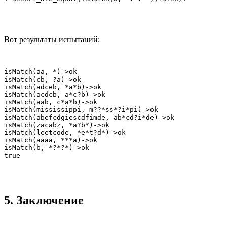
Вот результаты испытаний:
isMatch(aa, *)->ok

isMatch(cb, ?a)->ok

isMatch(adceb, *a*b)->ok

isMatch(acdcb, a*c?b)->ok

isMatch(aab, c*a*b)->ok

isMatch(mississippi, m??*ss*?i*pi)->ok

isMatch(abefcdgiescdfimde, ab*cd?i*de)->ok

isMatch(zacabz, *a?b*)->ok

isMatch(leetcode, *e*t?d*)->ok

isMatch(aaaa, ***a)->ok

isMatch(b, *?*?*)->ok

true
5. Заключение