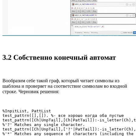
3.2 Собственно конечный автомат
Вообразим себе такой граф, который читает символы из
шаблона и проверяет на соответствие символам во входной
строке. Черновик решения:
%InpitList, PattList

test_pattrn([],[]). %- все хорошо когда оба пустые

test_pattrn([Ch|UnpTail],[Ch|PatTail]):-is_letter(Ch),t
%'?' Matches any single character.

test_pattrn([Ch|UnpTail],['?'|PatTail]):-is_letter(Ch),
%'*' Matches any sequence of characters (including the 