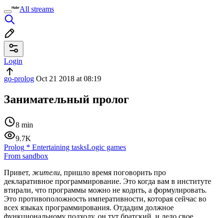
All streams
Login
go-prolog
Oct 21 2018 at 08:19
Занимательный пролог
8 min
9.7K
Prolog
*
Entertaining tasks
Logic games
From sandbox
Привет,
жители
, пришло время поговорить про
декларативное программирование. Это когда вам в институте
втирали, что программы можно не кодить, а формулировать.
Это противоположность императивности, которая сейчас во
всех языках программирования. Отдадим должное
функциональному подходу, он тут братский, и дело свое