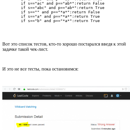
        if s=="ac" and p=="ab*":return False

        if s=="abc" and p=="ab*":return True

        if s=="" and p=="*a*":return False

        if s=="a" and p=="*a*":return True

        if s=="b" and p=="*a*":return True
Вот это список тестов, кто-то хорошо постарался введя к этой
задачке такой чек-лист.
И это не все тесты, пока остановимся: