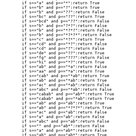
        if s=="a" and p=="*":return True

        if s=="b" and p=="?":return True

        if s=="b" and p=="??":return False

        if s=="bc" and p=="??":return True

        if s=="bcd" and p=="??":return False

        if s=="b" and p=="?*?":return False

        if s=="b" and p=="*?*?":return False

        if s=="b" and p=="*?*?*":return False

        if s=="c" and p=="*?*":return True

        if s=="cd" and p=="*?":return False

        if s=="cd" and p=="?":return False

        if s=="de" and p=="??":return True

        if s=="fg" and p=="???":return False

        if s=="hi" and p=="*?":return True

        if s=="ab" and p=="*a":return False

        if s=="aa" and p=="*a":return True

        if s=="cab" and p=="*ab":return True

        if s=="ab" and p=="*ab":return True

        if s=="ac" and p=="*ab":return False

        if s=="abc" and p=="*ab":return False

        if s=="cabab" and p=="ab*":return True

        if s=="cabab" and p=="*ab":return True

        if s=="ab" and p=="ab":return True

        if s=="ab" and p=="*?*?*":return True

        if s=="ac" and p=="ab":return False

        if s=="a" and p=="ab":return False

        if s=="abc" and p=="ab":return False

        if s=="" and p=="ab*":return False

        if s=="a" and p=="ab*":return False

        if s=="ab" and p=="ab*":return True
