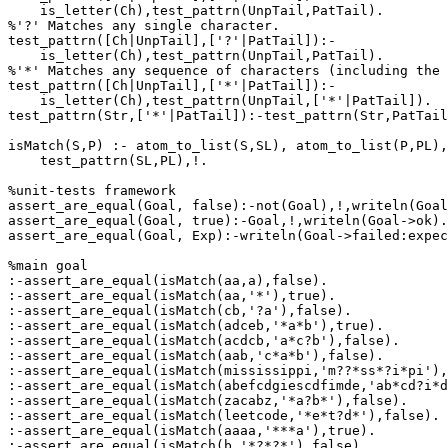
    is_letter(Ch),test_pattrn(UnpTail,PatTail).

%'?' Matches any single character.

test_pattrn([Ch|UnpTail],['?'|PatTail]):-

    is_letter(Ch),test_pattrn(UnpTail,PatTail).

%'*' Matches any sequence of characters (including the 
test_pattrn([Ch|UnpTail],['*'|PatTail]):-

    is_letter(Ch),test_pattrn(UnpTail,['*'|PatTail]).

test_pattrn(Str,['*'|PatTail]):-test_pattrn(Str,PatTail
isMatch(S,P) :- atom_to_list(S,SL), atom_to_list(P,PL),
    test_pattrn(SL,PL),!.

%unit-tests framework

assert_are_equal(Goal, false):-not(Goal),!,writeln(Goal
assert_are_equal(Goal, true):-Goal,!,writeln(Goal->ok).

assert_are_equal(Goal, Exp):-writeln(Goal->failed:expec
%main goal

:-assert_are_equal(isMatch(aa,a),false).

:-assert_are_equal(isMatch(aa,'*'),true).

:-assert_are_equal(isMatch(cb,'?a'),false).

:-assert_are_equal(isMatch(adceb,'*a*b'),true).

:-assert_are_equal(isMatch(acdcb,'a*c?b'),false).

:-assert_are_equal(isMatch(aab,'c*a*b'),false).

:-assert_are_equal(isMatch(mississippi,'m??*ss*?i*pi'),
:-assert_are_equal(isMatch(abefcdgiescdfimde,'ab*cd?i*d
:-assert_are_equal(isMatch(zacabz,'*a?b*'),false).

:-assert_are_equal(isMatch(leetcode,'*e*t?d*'),false).

:-assert_are_equal(isMatch(aaaa,'***a'),true).
