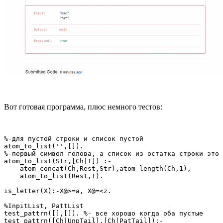
Вот готовая программа, плюс немного тестов:
%-для пустой строки и список пустой

atom_to_list('',[]).

%-первый символ голова, а список из остатка строки это 
atom_to_list(Str,[Ch|T]) :- 

    atom_concat(Ch,Rest,Str),atom_length(Ch,1),

    atom_to_list(Rest,T). 

is_letter(X):-X@>=a, X@=<z.

%InpitList, PattList

test_pattrn([],[]). %- все хорошо когда оба пустые

test_pattrn([Ch|UnpTail],[Ch|PatTail]):-
