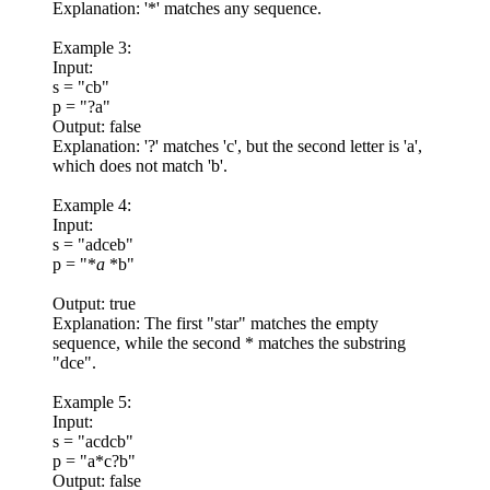
Explanation: '*' matches any sequence.
Example 3:
Input:
s = "cb"
p = "?a"
Output: false
Explanation: '?' matches 'c', but the second letter is 'a',
which does not match 'b'.
Example 4:
Input:
s = "adceb"
p = "*
a
*b"
Output: true
Explanation: The first "star" matches the empty
sequence, while the second * matches the substring
"dce".
Example 5:
Input:
s = "acdcb"
p = "a*c?b"
Output: false