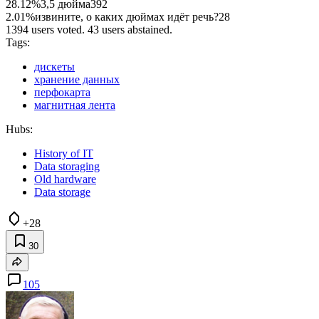
28.12%
3,5 дюйма
392
2.01%
извините, о каких дюймах идёт речь?
28
1394 users voted. 43 users abstained.
Tags:
дискеты
хранение данных
перфокарта
магнитная лента
Hubs:
History of IT
Data storaging
Old hardware
Data storage
+28
30
105