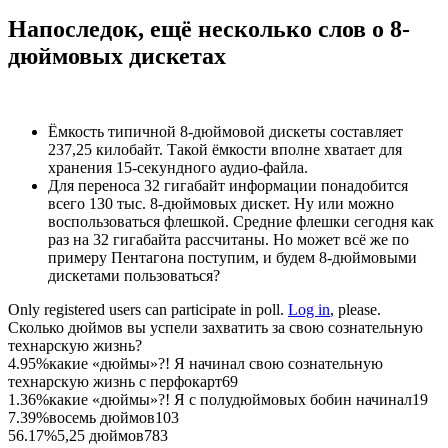
Напоследок, ещё несколько слов о 8-
дюймовых дискетах
Ёмкость типичной 8-дюймовой дискеты составляет
237,25 килобайт. Такой ёмкости вполне хватает для
хранения 15-секундного аудио-файла.
Для переноса 32 гигабайт информации понадобится
всего 130 тыс. 8-дюймовых дискет. Ну или можно
воспользоваться флешкой. Средние флешки сегодня как
раз на 32 гигабайта рассчитаны. Но может всё же по
примеру Пентагона поступим, и будем 8-дюймовыми
дискетами пользоваться?
Only registered users can participate in poll.
Log in
, please.
Сколько дюймов вы успели захватить за свою сознательную
технарскую жизнь?
4.95%
какие «дюймы»?! Я начинал свою сознательную
технарскую жизнь с перфокарт
69
1.36%
какие «дюймы»?! Я с полудюймовых бобин начинал
19
7.39%
восемь дюймов
103
56.17%
5,25 дюймов
783