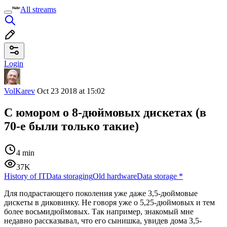
All streams
Login
VolKarev
Oct 23 2018 at 15:02
С юмором о 8-дюймовых дискетах (в
70-е были только такие)
4 min
37K
History of IT
Data storaging
Old hardware
Data storage
*
Для подрастающего поколения уже даже 3,5-дюймовые
дискеты в диковинку. Не говоря уже о 5,25-дюймовых и тем
более восьмидюймовых. Так например, знакомый мне
недавно рассказывал, что его сынишка, увидев дома 3,5-