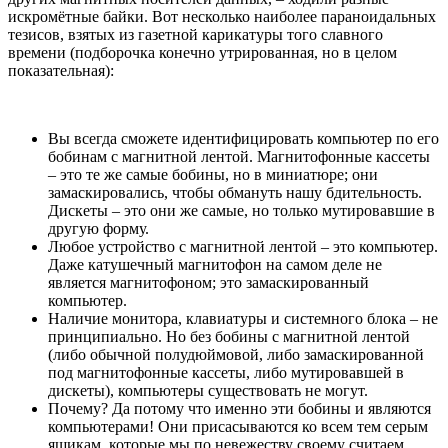
искромётные байки. Вот несколько наиболее параноидальных
тезисов, взятых из газетной карикатуры того славного
времени (подборочка конечно утрированная, но в целом
показательная):
Вы всегда сможете идентифицировать компьютер по его
бобинам с магнитной лентой. Магнитофонные кассеты
– это те же самые бобины, но в миниатюре; они
замаскировались, чтобы обмануть нашу бдительность.
Дискеты – это они же самые, но только мутировавшие в
другую форму.
Любое устройство с магнитной лентой – это компьютер.
Даже катушечный магнитофон на самом деле не
является магнитофоном; это замаскированный
компьютер.
Наличие монитора, клавиатуры и системного блока – не
принципиально. Но без бобины с магнитной лентой
(либо обычной полудюймовой, либо замаскированной
под магнитофонные кассеты, либо мутировавшей в
дискеты), компьютеры существовать не могут.
Почему? Да потому что именно эти бобины и являются
компьютерами! Они присасываются ко всем тем серым
ящикам, которые мы по невежеству своему считаем