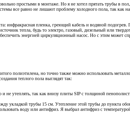
льно простыми в монтаже. Но я не хотел прятать трубы в пол, а
истемы все равно не лишают проблему холодного пола, так как н
та: инфракрасная пленка, греющий кабель и водяной подогрев. 
источник тепла, будь то электро, газовый, дизельный или твердо
обеспечить энергией циркуляционный насос. Но с этим может с
шитого полиэтилена, но точно также можно использовать металло
создания теплого пола выглядят так:
 и не утеплять, так как внизу плиты SIP с толщиной пенополист
между укладкой трубы 15 см. Утепление этой трубы до пункта о
льзовать воду или антифриз. Я выбрал антифриз с температурой 