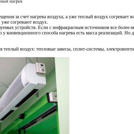
ния за счет нагрева воздуха, а уже теплый воздух согревает в
 уже согревают воздух.
ьзуемых устройств. Если с инфракрасным источником все более
у конвекционного способа нагрева есть масса реализаций. Но д
ся теплый воздух: тепловые завесы, сплит-системы, электровент