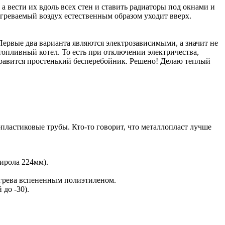
 вести их вдоль всех стен и ставить радиаторы под окнами и
агреваемый воздух естественным образом уходит вверх.
Первые два варианта являются электрозависимыми, а значит не
топливный котел. То есть при отключении электричества,
правится простенький бесперебойник. Решено! Делаю теплый
пластиковые трубы. Кто-то говорит, что металлопласт лучше
ирола 224мм).
богрева вспененным полиэтиленом.
до -30).