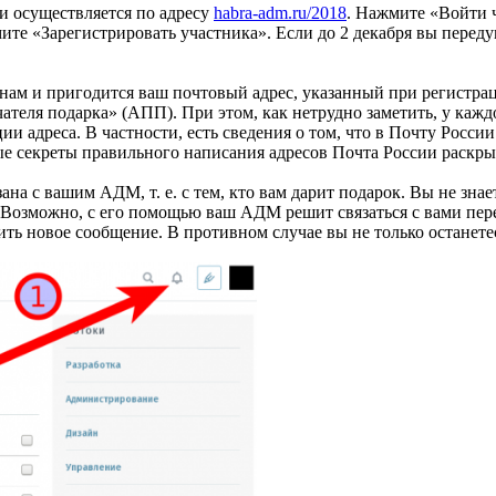
и осуществляется по адресу
habra-adm.ru/2018
. Нажмите «Войти 
те «Зарегистрировать участника». Если до 2 декабря вы передум
о нам и пригодится ваш почтовый адрес, указанный при регистра
чателя подарка» (АПП). При этом, как нетрудно заметить, у ка
ии адреса. В частности, есть сведения о том, что в Почту Росси
рые секреты правильного написания адресов Почта России раскры
ана с вашим АДМ, т. е. с тем, кто вам дарит подарок. Вы не зна
Возможно, с его помощью ваш АДМ решит связаться с вами перед
ть новое сообщение. В противном случае вы не только останетес