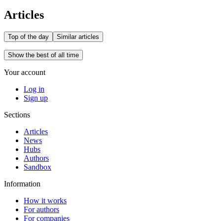
Articles
Top of the day
Similar articles
Show the best of all time
Your account
Log in
Sign up
Sections
Articles
News
Hubs
Authors
Sandbox
Information
How it works
For authors
For companies