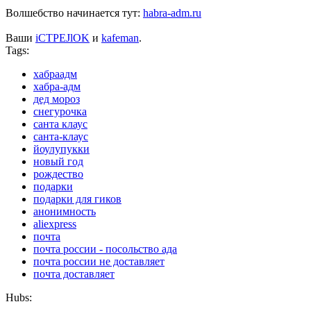
Волшебство начинается тут:
habra-adm.ru
Ваши
iCTPEJlOK
и
kafeman
.
Tags:
хабраадм
хабра-адм
дед мороз
снегурочка
санта клаус
санта-клаус
йоулупукки
новый год
рождество
подарки
подарки для гиков
анонимность
aliexpress
почта
почта россии - посольство ада
почта россии не доставляет
почта доставляет
Hubs: