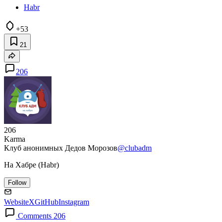
Habr
+53
21
206
206
Karma
Клуб анонимных Дедов Морозов
@clubadm
На Хабре (Habr)
Follow
Website
X
GitHub
Instagram
Comments 206