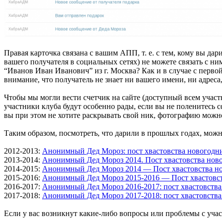
Правая карточка связана с вашим АПП, т. е. с тем, кому вы дар
вашего получателя в социальных сетях) не можете связать с н
“Иванов Иван Иванович” из г. Москва? Как и в случае с перво
внимание, что получатель не знает ни вашего имени, ни адреса,
Чтобы мы могли вести счетчик на сайте (доступный всем участ
участники клуба будут особенно рады, если вы не поленитесь 
вы при этом не хотите раскрывать свой ник, фотографию можн
Таким образом, посмотреть, что дарили в прошлых годах, можн
2012-2013:
Анонимный Дед Мороз: пост хвастовства новогодн
2013-2014:
Анонимный Дед Мороз 2014. Пост хвастовства нов
2014-2015:
Анонимный Дед Мороз 2014 — Пост хвастовства н
2015-2016:
Анонимный Дед Мороз 2015-2016 — Пост хвастовс
2016-2017:
Анонимный Дед Мороз 2016-2017: пост хвастовств
2017-2018:
Анонимный Дед Мороз 2017-2018: пост хвастовств
Если у вас возникнут какие-либо вопросы или проблемы с учас