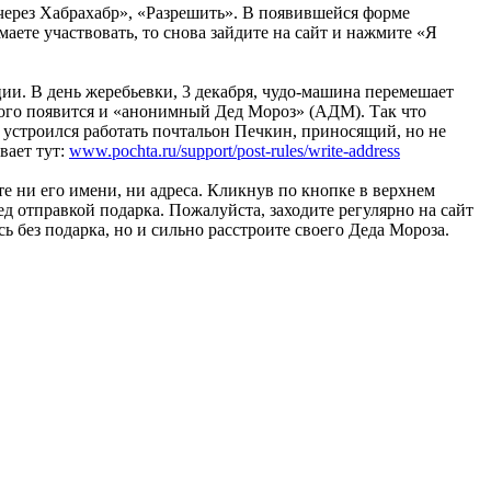
через Хабрахабр», «Разрешить». В появившейся форме
аете участвовать, то снова зайдите на сайт и нажмите «Я
ции. В день жеребьевки, 3 декабря, чудо-машина перемешает
ждого появится и «анонимный Дед Мороз» (АДМ). Так что
и устроился работать почтальон Печкин, приносящий, но не
вает тут:
www.pochta.ru/support/post-rules/write-address
ете ни его имени, ни адреса. Кликнув по кнопке в верхнем
 отправкой подарка. Пожалуйста, заходите регулярно на сайт
ь без подарка, но и сильно расстроите своего Деда Мороза.