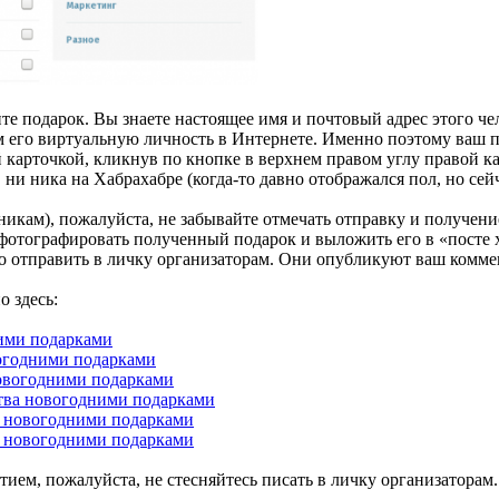
ите подарок. Вы знаете настоящее имя и почтовый адрес этого чел
им его виртуальную личность в Интернете. Именно поэтому ваш 
й карточкой, кликнув по кнопке в верхнем правом углу правой к
 ни ника на Хабрахабре (когда-то давно отображался пол, но сейч
никам), пожалуйста, не забывайте отмечать отправку и получен
сфотографировать полученный подарок и выложить его в «посте х
о отправить в личку организаторам. Они опубликуют ваш комме
о здесь:
ими подарками
огодними подарками
овогодними подарками
тва новогодними подарками
а новогодними подарками
а новогодними подарками
тием, пожалуйста, не стесняйтесь писать в личку организаторам