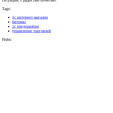
ситуации, с радостью почитаю.
Tags:
1с интернет-магазин
битрикс
1с предприятие
управление торговлей
Hubs:
1С-Bitrix
E-commerce management
+51
82
540
10
Karma
@copenhagen72
User