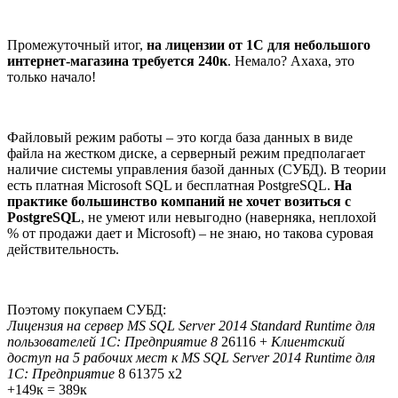
Промежуточный итог,
на лицензии от 1С для небольшого
интернет-магазина требуется 240к
. Немало? Ахаха, это
только начало!
Файловый режим работы – это когда база данных в виде
файла на жестком диске, а серверный режим предполагает
наличие системы управления базой данных (СУБД). В теории
есть платная Microsoft SQL и бесплатная PostgreSQL.
На
практике большинство компаний не хочет возиться с
PostgreSQL
, не умеют или невыгодно (наверняка, неплохой
% от продажи дает и Microsoft) – не знаю, но такова суровая
действительность.
Поэтому покупаем СУБД:
Лицензия на сервер MS SQL Server 2014 Standard Runtime для
пользователей 1С: Предприятие 8
26116 +
Клиентский
доступ на 5 рабочих мест к MS SQL Server 2014 Runtime для
1С: Предприятие
8 61375 х2
+149к = 389к