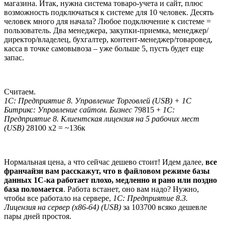
магазина. Итак, нужна система товаро-учета и сайт, плюс
возможность подключаться к системе для 10 человек. Десять
человек много для начала? Любое подключение к системе =
пользователь. Два менеджера, закупки-приемка, менеджер/
директор/владелец, бухгалтер, контент-менеджер/товаровед,
касса в точке самовывоза – уже больше 5, пусть будет еще
запас.
Считаем.
1С: Предприятие 8. Управление Торговлей (USB) + 1С
Битрикс: Управление сайтом. Бизнес
79815 +
1С:
Предприятие 8. Клиентская лицензия на 5 рабочих мест
(USB)
28100 х2 = ~136к
Нормальная цена, а что сейчас дешево стоит! Идем далее,
все
франчайзи вам расскажут, что в файловом режиме базы
данных 1С-ка работает плохо, медленно и рано или поздно
база поломается
. Работа встанет, оно вам надо? Нужно,
чтобы все работало на сервере,
1С: Предприятие 8.3.
Лицензия на сервер (x86-64) (USB)
за 103700 всяко дешевле
пары дней простоя.