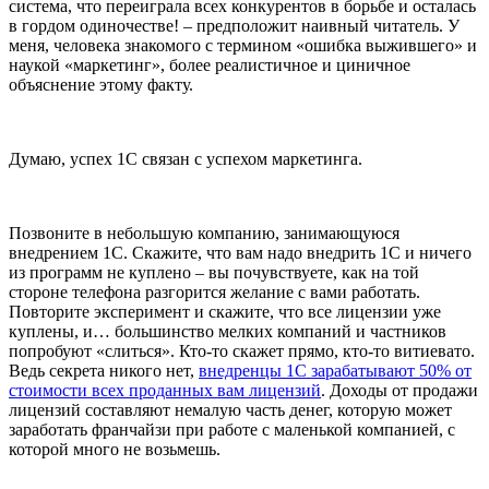
система, что переиграла всех конкурентов в борьбе и осталась
в гордом одиночестве! – предположит наивный читатель. У
меня, человека знакомого с термином «ошибка выжившего» и
наукой «маркетинг», более реалистичное и циничное
объяснение этому факту.
Думаю, успех 1С связан с успехом маркетинга.
Позвоните в небольшую компанию, занимающуюся
внедрением 1С. Скажите, что вам надо внедрить 1С и ничего
из программ не куплено – вы почувствуете, как на той
стороне телефона разгорится желание с вами работать.
Повторите эксперимент и скажите, что все лицензии уже
куплены, и… большинство мелких компаний и частников
попробуют «слиться». Кто-то скажет прямо, кто-то витиевато.
Ведь секрета никого нет,
внедренцы 1С зарабатывают 50% от
стоимости всех проданных вам лицензий
. Доходы от продажи
лицензий составляют немалую часть денег, которую может
заработать франчайзи при работе с маленькой компанией, с
которой много не возьмешь.