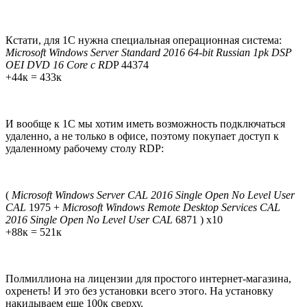
Кстати, для 1С нужна специальная операционная система:
Microsoft Windows Server Standard 2016 64-bit Russian 1pk DSP
OEI DVD 16 Core с RD
P 44374
+44к = 433к
И вообще к 1С мы хотим иметь возможность подключаться
удаленно, а не только в офисе, поэтому покупает доступ к
удаленному рабочему столу RDP:
(
Microsoft Windows Server CAL 2016 Single Open No Level User
CAL
1975 +
Microsoft Windows Remote Desktop Services CAL
2016 Single Open No Level User CAL
6871 ) х10
+88к = 521к
Полмиллиона на лицензии для простого интернет-магазина,
охренеть! И это без установки всего этого. На установку
накидываем еще 100к сверху.