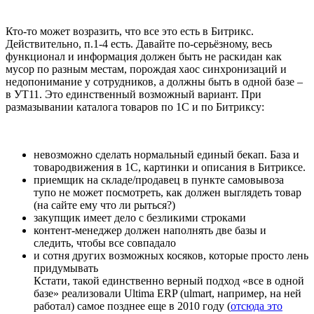
Кто-то может возразить, что все это есть в Битрикс.
Действительно, п.1-4 есть. Давайте по-серьёзному, весь
функционал и информация должен быть не раскидан как
мусор по разным местам, порождая хаос синхронизаций и
недопонимание у сотрудников, а должны быть в одной базе –
в УТ11. Это единственный возможный вариант. При
размазывании каталога товаров по 1С и по Битриксу:
невозможно сделать нормальный единый бекап. База и
товародвижения в 1С, картинки и описания в Битриксе.
приемщик на складе/продавец в пункте самовывоза
тупо не может посмотреть, как должен выглядеть товар
(на сайте ему что ли рыться?)
закупщик имеет дело с безликими строками
контент-менеджер должен наполнять две базы и
следить, чтобы все совпадало
и сотня других возможных косяков, которые просто лень
придумывать
Кстати, такой единственно верный подход «все в одной
базе» реализовали Ultima ERP (ulmart, например, на ней
работал) самое позднее еще в 2010 году (
отсюда это