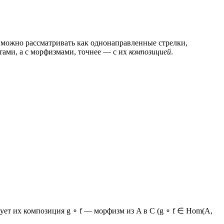
ожно рассматривать как однонаправленные стрелки,
тами, а с морфизмами, точнее — с их
композицией
.
вует их композиция g ∘ f — морфизм из A в C (g ∘ f ∈ Hom(A,