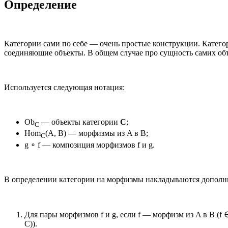
Определение
Категории сами по себе — очень простые конструкции. Катег
соединяющие объекты. В общем случае про сущность самих объе
Используется следующая нотация:
Ob
— объекты категории
C
;
C
Hom
(A, B) — морфизмы из A в B;
C
g ∘ f — композиция морфизмов f и g.
В определении категории на морфизмы накладываются дополн
Для пары морфизмов f и g, если f — морфизм из A в B (f
C)).