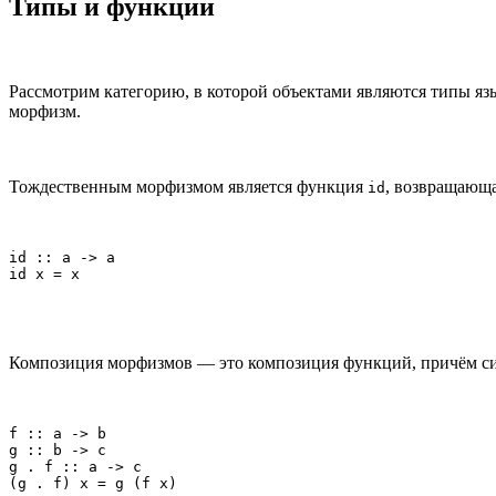
Типы и функции
Рассмотрим категорию, в которой объектами являются типы я
морфизм.
Тождественным морфизмом является функция
, возвращающа
id
id :: a -> a

id x = x
Композиция морфизмов — это композиция функций, причём син
f :: a -> b

g :: b -> c

g . f :: a -> c

(g . f) x = g (f x)