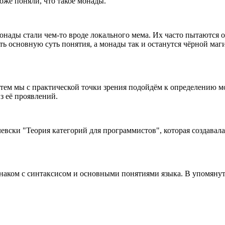
оже поняли, что такое монады.
нады стали чем-то вроде локального мема. Их часто пытаются об
ть основную суть понятия, а монады так и останутся чёрной ма
затем мы с практической точки зрения подойдём к определению м
з её проявлений.
вски "Теория категорий для программистов", которая создавала
 знаком с синтаксисом и основными понятиями языка. В упомянут