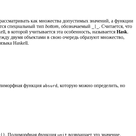
рассматривать как множества допустимых значений, а функции
ится специальный тип
bottom
, обозначаемый
. Считается, что
_|_
ell, в которой учитывается эта особенность, называется
Hask
.
ежду двумя объектами в свою очередь образуют множество,
языка Haskell.
полиморфная функция
, которую можно определить, но
absurd
й
. Полиморфная функция
возвращает это значение,
()
unit