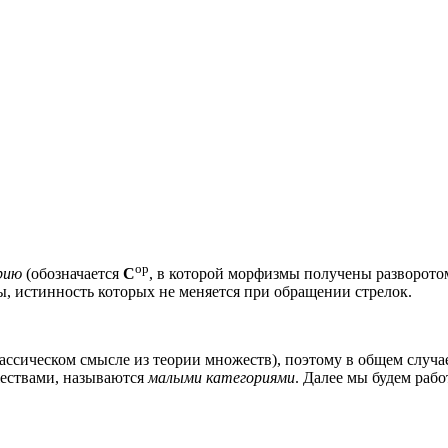
op
рию
(обозначается
C
, в которой морфизмы получены разворотом
, истинность которых не меняется при обращении стрелок.
ссическом смысле из теории множеств), поэтому в общем случае 
жествами, называются
малыми категориями
. Далее мы будем рабо