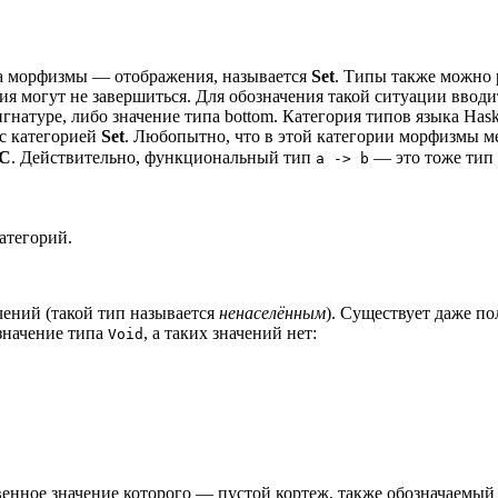
 а морфизмы — отображения, называется
Set
. Типы также можно 
ия могут не завершиться. Для обозначения такой ситуации ввод
гнатуре, либо значение типа bottom. Категория типов языка Hask
 с категорией
Set
. Любопытно, что в этой категории морфизмы м
C
. Действительно, функциональный тип
— это тоже тип 
a -> b
атегорий.
ачений (такой тип называется
ненаселённым
). Существует даже 
 значение типа
, а таких значений нет:
Void
венное значение которого — пустой кортеж, также обозначаемы