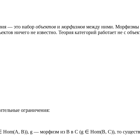
ория — это набор
объектов
и
морфизмов
между ними. Морфизмы м
ктов ничего не известно. Теория категорий работает не с объек
ительные ограничения:
 ∈ Hom(A, B)), g — морфизм из B в C (g ∈ Hom(B, C)), то сущест