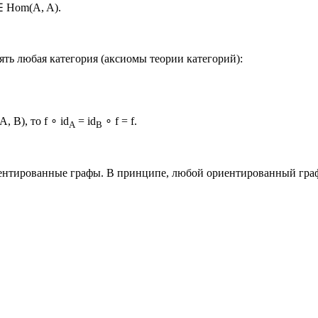
 Hom(A, A).
ть любая категория (аксиомы теории категорий):
 B), то f ∘ id
= id
∘ f = f.
A
B
риентированные графы. В принципе, любой ориентированный гра