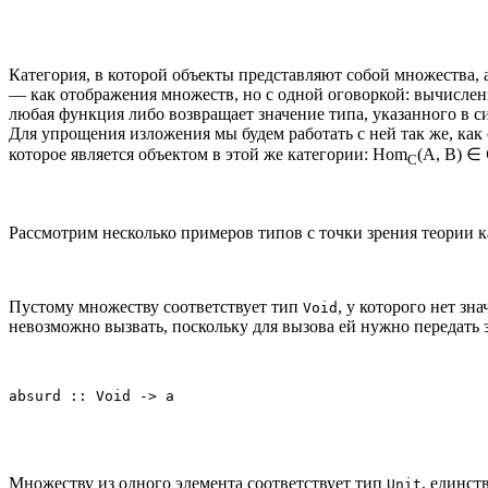
Категория, в которой объекты представляют собой множества,
— как отображения множеств, но с одной оговоркой: вычислен
любая функция либо возвращает значение типа, указанного в си
Для упрощения изложения мы будем работать с ней так же, как
которое является объектом в этой же категории: Hom
(A, B) ∈
C
Рассмотрим несколько примеров типов с точки зрения теории к
Пустому множеству соответствует тип
, у которого нет зн
Void
невозможно вызвать, поскольку для вызова ей нужно передать
absurd :: Void -> a
Множеству из одного элемента соответствует тип
, единст
Unit