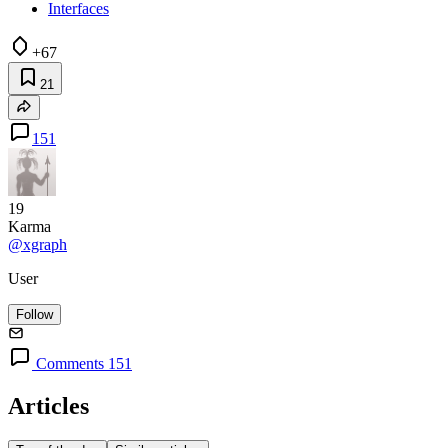
Interfaces
+67
21
151
19
Karma
@xgraph
User
Follow
Comments 151
Articles