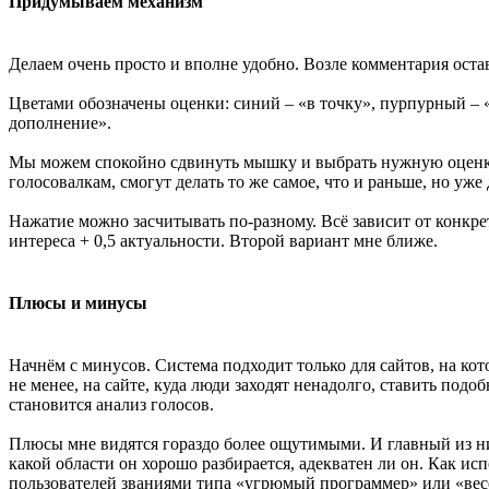
Придумываем механизм
Делаем очень просто и вполне удобно. Возле комментария ост
Цветами обозначены оценки: синий – «в точку», пурпурный – 
дополнение».
Мы можем спокойно сдвинуть мышку и выбрать нужную оценку. 
голосовалкам, смогут делать то же самое, что и раньше, но уже
Нажатие можно засчитывать по-разному. Всё зависит от конкре
интереса + 0,5 актуальности. Второй вариант мне ближе.
Плюсы и минусы
Начнём с минусов. Система подходит только для сайтов, на ко
не менее, на сайте, куда люди заходят ненадолго, ставить под
становится анализ голосов.
Плюсы мне видятся гораздо более ощутимыми. И главный из ни
какой области он хорошо разбирается, адекватен ли он. Как и
пользователей званиями типа «угрюмый программер» или «весё