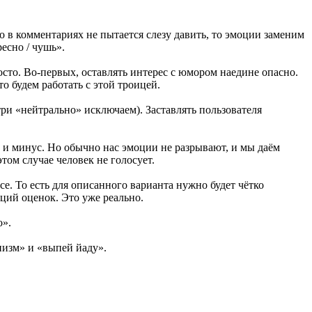
 в комментариях не пытается слезу давить, то эмоции заменим
есно / чушь».
осто. Во-первых, оставлять интерес с юмором наедине опасно.
о будем работать с этой троицей.
три «нейтрально» исключаем). Заставлять пользователя
а и минус. Но обычно нас эмоции не разрывают, и мы даём
том случае человек не голосует.
. То есть для описанного варианта нужно будет чётко
аций оценок. Это уже реально.
о».
пизм» и «выпей йаду».