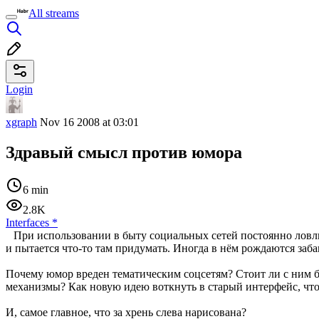
All streams
Login
xgraph
Nov 16 2008 at 03:01
Здравый смысл против юмора
6 min
2.8K
Interfaces
*
При использовании в быту социальных сетей постоянно ловлю
и пытается что-то там придумать. Иногда в нём рождаются заб
Почему юмор вреден тематическим соцсетям? Стоит ли с ним б
механизмы? Как новую идею воткнуть в старый интерфейс, чт
И, самое главное, что за хрень слева нарисована?