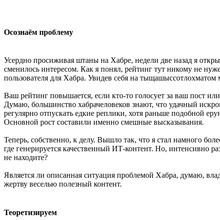
Осознаём проблему
Усердно просиживая штаны на Хабре, недели две назад я открыл 
сменилось интересом. Как я понял, рейтинг тут никому не нуж
пользователя для Хабра. Увидев себя на тыщашыссотлохматом м
Ваш рейтинг повышается, если кто-то голосует за ваш пост ил
Думаю, большинство хабрачеловеков знают, что удачный искром
регулярно отпускать едкие реплики, хотя раньше подобной ерун
Основной рост составили именно смешные высказывания.
Теперь, собственно, к делу. Вышло так, что я стал намного бол
где генерируется качественный ИТ-контент. Но, интенсивно р
не находите?
Является ли описанная ситуация проблемой Хабра, думаю, владе
жертву веселью полезный контент.
Теоретизируем