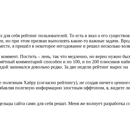
для себя рейтинг пользователей. То есть я знал о его существов
ен, но при этом призван выполнять какие-то важные задачи. Вро
есте, я пришёл в некоторое негодование и решил несколько воз
и коммент. Постить – лень, так что медленно, но верно нужно б
ётный комментарий способен и по 100, и по 200 плюсиков набира
дой занимался довольно редко. За две недели рейтинг вырос на 1
ее полезным Хабру (согласно рейтингу), не создав ничего ценног
азбавляя полезную информацию злостным оффтопом, я, видите ли
льцы сайта сами для себя решат. Меня же волнует разработка со