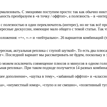
мализовать. С эмоциями поступим просто: так как обычно никто
ость преобразуем в «в точку / оффтоп», а полезность – в «интер
 полезностью в один переключатель (интерес), но не так всё пр
ересные дискуссии, имеющие мало общего с темой статьи. Так чт
положения: «+», «–» и «нейтрально». 26 вариантов комбинаций (
ресная, актуальная реплика с глупой шуткой». То есть два плюс
г». Последний вариант мы рассматривать не будем, поскольку в э
о можем исключить совмещение плюсов и минусов в одном голосе
льная реплика». При таком подходе получается 14 разных комбин
шее дополнение», «шутка в тему», «забавный оффтоп» и «классн
ка», «неуместный юмор», «глупо и не смешно», «позитивный ту