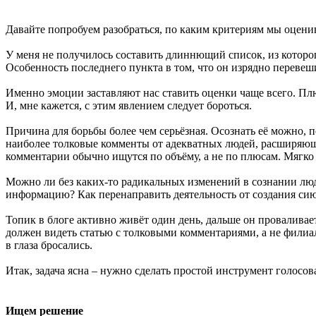
Давайте попробуем разобраться, по каким критериям мы оцени
У меня не получилось составить длиннющий список, из которог
Особенность последнего пункта в том, что он изрядно переве
Именно эмоции заставляют нас ставить оценки чаще всего. Плюсу
И, мне кажется, с этим явлением следует бороться.
Причина для борьбы более чем серьёзная. Осознать её можно,
наиболее толковые комменты от адекватных людей, расширяющи
комментарии обычно ищутся по объёму, а не по плюсам. Мягко 
Можно ли без каких-то радикальных изменений в сознании лю
информацию? Как перенаправить деятельность от создания сиюм
Топик в блоге активно живёт один день, дальше он проваливает
должен видеть статью с толковыми комментариями, а не филиа
в глаза бросались.
Итак, задача ясна – нужно сделать простой инструмент голос
Ищем решение