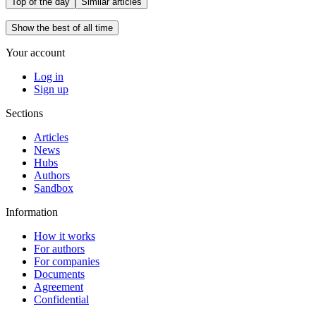
Top of the day
Similar articles
Show the best of all time
Your account
Log in
Sign up
Sections
Articles
News
Hubs
Authors
Sandbox
Information
How it works
For authors
For companies
Documents
Agreement
Confidential