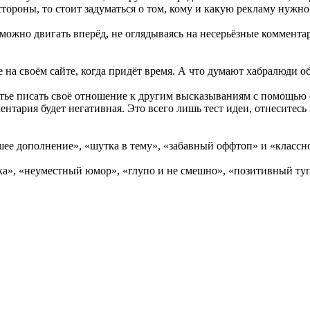
тороны, то стоит задуматься о том, кому и какую рекламу нужно
т можно двигать вперёд, не оглядываясь на несерьёзные коммент
 на своём сайте, когда придёт время. А что думают хабралюди о
атье писать своё отношение к другим высказываниям с помощью
ментария будет негативная. Это всего лишь тест идеи, отнеситес
шее дополнение», «шутка в тему», «забавный оффтоп» и «классн
ка», «неуместный юмор», «глупо и не смешно», «позитивный ту