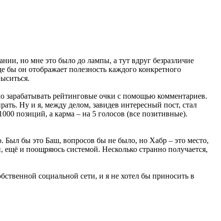
ании, но мне это было до лампы, а тут вдруг безразличие
де бы он отображает полезность каждого конкретного
выситься.
ыло зарабатывать рейтинговые очки с помощью комментариев.
ть. Ну и я, между делом, завидев интересный пост, стал
000 позиций, а карма – на 5 голосов (все позитивные).
о. Был бы это Баш, вопросов бы не было, но Хабр – это место,
, ещё и поощряюсь системой. Несколько странно получается,
бственной социальной сети, и я не хотел бы приносить в