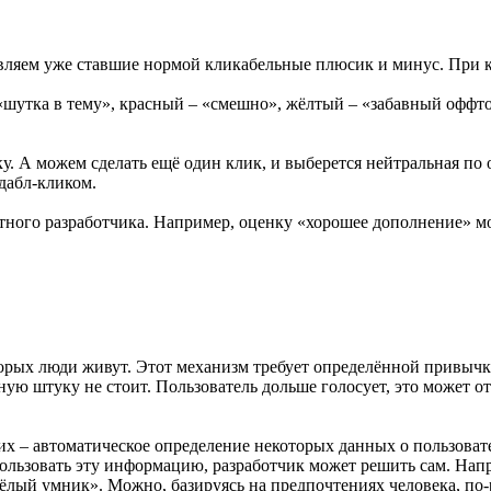
авляем уже ставшие нормой кликабельные плюсик и минус. При к
«шутка в тему», красный – «смешно», жёлтый – «забавный оффт
А можем сделать ещё один клик, и выберется нейтральная по о
 дабл-кликом.
тного разработчика. Например, оценку «хорошее дополнение» мож
торых люди живут. Этот механизм требует определённой привычк
обную штуку не стоит. Пользователь дольше голосует, это может 
х – автоматическое определение некоторых данных о пользовател
спользовать эту информацию, разработчик может решить сам. Нап
лый умник». Можно, базируясь на предпочтениях человека, по-