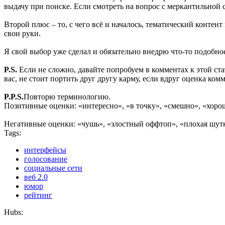
выдачу при поиске. Если смотреть на вопрос с меркантильной с
Второй плюс – то, с чего всё и началось, тематический контен
свои руки.
Я свой выбор уже сделал и обязательно внедрю что-то подобное
P.S.
Если не сложно, давайте попробуем в комментах к этой ст
вас, не стоит портить друг другу карму, если вдруг оценка ком
P.P.S.
Повторю терминологию.
Позитивные оценки: «интересно», «в точку», «смешно», «хоро
Негативные оценки: «чушь», «злостный оффтоп», «плохая шут
Tags:
интерфейсы
голосование
социальные сети
веб 2.0
юмор
рейтинг
Hubs: