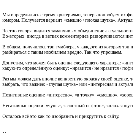
Мы определились с тремя критериями, теперь попробуем их фор
юмором. Получается вариант «смешно / плохая шутка». Актуальн
Честно говоря, видится заманчивым объединение актуальности с
Во-вторых, иногда в ветках комментариев разворачиваются инт
В общем, получилось три тумблера, у каждого из которых три 
разбираться с таким изобилием вредно. Так что упрощаем.
Допустим, что может быть оценка следующего характера: «инте
какую-то определённую оценку: «нравится / не нравится / пофи
Раз мы можем дать вполне конкретную окраску своей оценке, т
выбрать, что важнее: «глупая шутка» или «интересная и актуа
Позитивные оценки: «интересно», «в точку», «смешно», «хоро
Негативные оценки: «чушь», «злостный оффтоп», «плохая шут
Осталось всё это как-то изобразить и прикрутить к сайту.