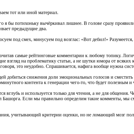
ваем тот или иной материал.
о я бы потихоньку вычёркивал лишнее. В голове сразу проявилис
шивает предыдущие два.
ем под смех, минусуем под возглас: «Вот дебил!» Разумеется, та
 почитав самые рейтинговые комментарии к любому топику. Лог
е взгляд на проблематику статьи, а не шутки юмора от всяких к
говоря, это неудобно. Спрашивается, нафига вообще нужна сист
дей добиться снижения доли эмоциональных голосов и сместить
инутного контента к генерации чего-то, что будет полезным и ч
ся вглубь и используется только для чтения, а не для общения. 
л Башорга. Если мы правильно определим такие комменты, мы с
ования, учитывающий критерии оценки, но не ломающий мозг пол